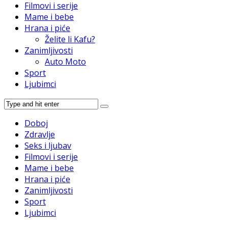
Filmovi i serije
Mame i bebe
Hrana i piće
Želite li Kafu?
Zanimljivosti
Auto Moto
Sport
Ljubimci
Doboj
Zdravlje
Seks i ljubav
Filmovi i serije
Mame i bebe
Hrana i piće
Zanimljivosti
Sport
Ljubimci