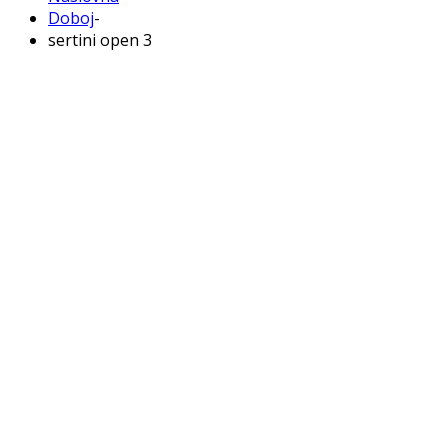
Doboj
-
sertini open 3