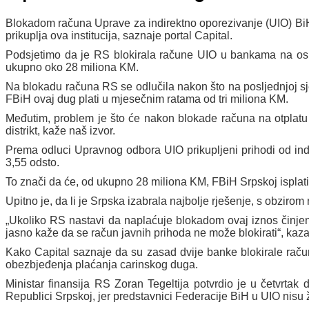
Blokadom računa Uprave za indirektno oporezivanje (UIO) BiH 
prikuplja ova institucija, saznaje portal Capital.
Podsjetimo da je RS blokirala račune UIO u bankama na os
ukupno oko 28 miliona KM.
Na blokadu računa RS se odlučila nakon što na posljednjoj sje
FBiH ovaj dug plati u mjesečnim ratama od tri miliona KM.
Međutim, problem je što će nakon blokade računa na otplatu o
distrikt, kaže naš izvor.
Prema odluci Upravnog odbora UIO prikupljeni prihodi od indi
3,55 odsto.
To znači da će, od ukupno 28 miliona KM, FBiH Srpskoj isplati
Upitno je, da li je Srpska izabrala najbolje rješenje, s obziro
„Ukoliko RS nastavi da naplaćuje blokadom ovaj iznos činjenic
jasno kaže da se račun javnih prihoda ne može blokirati“, kaza
Kako Capital saznaje da su zasad dvije banke blokirale račun
obezbjeđenja plaćanja carinskog duga.
Ministar finansija RS Zoran Tegeltija potvrdio je u četvrt
Republici Srpskoj, jer predstavnici Federacije BiH u UIO nisu ž