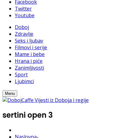
Facebook
Twitter
Youtube
Doboj
Zdravlje
Seks i ljubav
Filmovi i serije
Mame i bebe
Hrana i piće
Zanimljivosti
Sport
Ljubimci
Menu
sertini open 3
Naslovna
-