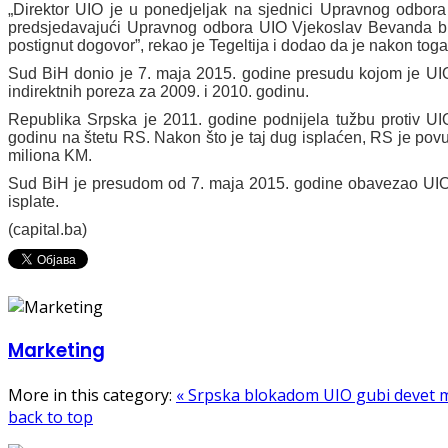
„Direktor UIO je u ponedjeljak na sjednici Upravnog odbor
predsjedavajući Upravnog odbora UIO Vjekoslav Bevanda bili s
postignut dogovor”, rekao je Tegeltija i dodao da je nakon to
Sud BiH donio je 7. maja 2015. godine presudu kojom je UI
indirektnih poreza za 2009. i 2010. godinu.
Republika Srpska je 2011. godine podnijela tužbu protiv U
godinu na štetu RS. Nakon što je taj dug isplaćen, RS je pov
miliona KM.
Sud BiH je presudom od 7. maja 2015. godine obavezao UIO
isplate.
(capital.ba)
Marketing
More in this category:
« Srpska blokadom UIO gubi devet 
back to top