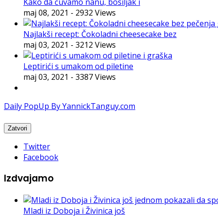
Kako da čuvamo nanu, bosiljak i
maj 08, 2021
- 2932 Views
Najlakši recept: Čokoladni cheesecake bez
maj 03, 2021
- 3212 Views
Leptirići s umakom od piletine
maj 03, 2021
- 3387 Views
Daily PopUp By YannickTanguy.com
Twitter
Facebook
Izdvajamo
Mladi iz Doboja i Živinica još