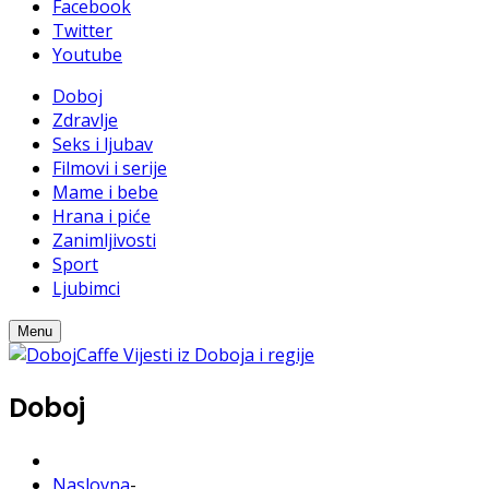
Facebook
Twitter
Youtube
Doboj
Zdravlje
Seks i ljubav
Filmovi i serije
Mame i bebe
Hrana i piće
Zanimljivosti
Sport
Ljubimci
Menu
Doboj
Naslovna
-