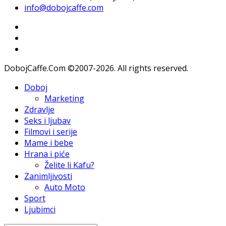
info@dobojcaffe.com
DobojCaffe.Com ©2007-2026. All rights reserved.
Doboj
Marketing
Zdravlje
Seks i ljubav
Filmovi i serije
Mame i bebe
Hrana i piće
Želite li Kafu?
Zanimljivosti
Auto Moto
Sport
Ljubimci