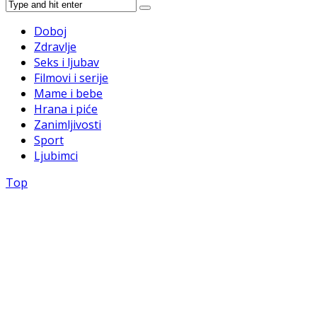
Doboj
Zdravlje
Seks i ljubav
Filmovi i serije
Mame i bebe
Hrana i piće
Zanimljivosti
Sport
Ljubimci
Top