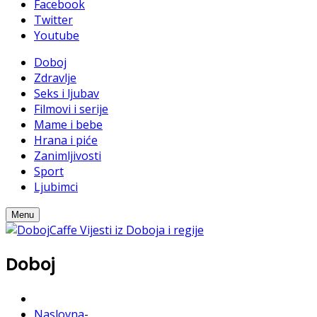
Facebook
Twitter
Youtube
Doboj
Zdravlje
Seks i ljubav
Filmovi i serije
Mame i bebe
Hrana i piće
Zanimljivosti
Sport
Ljubimci
Menu
Doboj
Naslovna
-