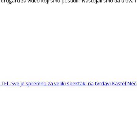
drugaru za video koji smo posudili. Nastojali smo da u ov
L-Sve je spremno za veliki spektakl na tvrđavi Kastel
Neće