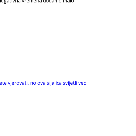
a negativna vremena dodamo malo
te vjerovati, no ova sijalica svijetli već