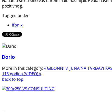
Nadamo se da smo vas barem malo nasmijali. Hvala našem 
pozitivnog.
Tagged under
ifon x
,
Dario
More in this category:
« GIBONNI 8. JUNA NA TVRĐAVI KASTE
113 godina (VIDEO) »
back to top