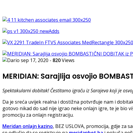
sep 17, 2020
-
820
Views
MERIDIAN: Sarajlija osvojio BOMBA
Spektakularni dobitak! Čestitamo igraču iz Sarajeva koji je osvo
Da je sreća uvijek realna i dostižna potvrđuje nam i dobi
gotovo nikad do sad nije igrao neke onlajn igre, te je bio viš
promociju za onlajn registraciju.
Meridan onlajn kazino
, BEZ USLOVA, promocija, gdje za sa
se odlučio da se registruje na
meridanbet.ba
i pokuša nešt