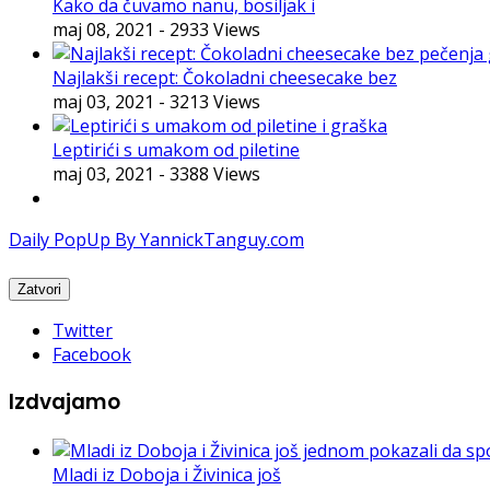
Kako da čuvamo nanu, bosiljak i
maj 08, 2021
- 2933 Views
Najlakši recept: Čokoladni cheesecake bez
maj 03, 2021
- 3213 Views
Leptirići s umakom od piletine
maj 03, 2021
- 3388 Views
Daily PopUp By YannickTanguy.com
Twitter
Facebook
Izdvajamo
Mladi iz Doboja i Živinica još