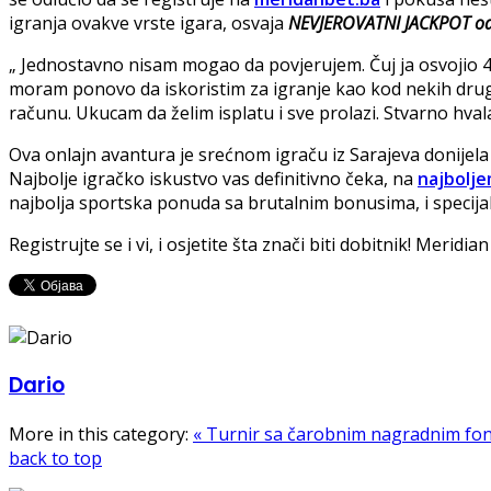
igranja ovakve vrste igara, osvaja
NEVJEROVATNI JACKPOT od 
„ Jednostavno nisam mogao da povjerujem. Čuj ja osvojio 4.
moram ponovo da iskoristim za igranje kao kod nekih drugi
računu. Ukucam da želim isplatu i sve prolazi. Stvarno hva
Ova onlajn avantura je srećnom igraču iz Sarajeva donijela 
Najbolje igračko iskustvo vas definitivno čeka, na
najbolje
najbolja sportska ponuda sa brutalnim bonusima, i specijal
Registrujte se i vi, i osjetite šta znači biti dobitnik! Meridia
Dario
More in this category:
« Turnir sa čarobnim nagradnim fo
back to top