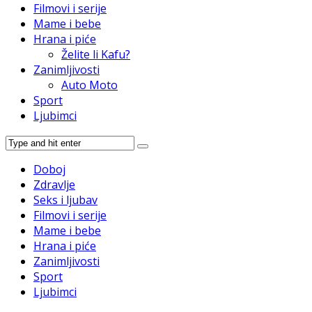
Filmovi i serije
Mame i bebe
Hrana i piće
Želite li Kafu?
Zanimljivosti
Auto Moto
Sport
Ljubimci
Doboj
Zdravlje
Seks i ljubav
Filmovi i serije
Mame i bebe
Hrana i piće
Zanimljivosti
Sport
Ljubimci