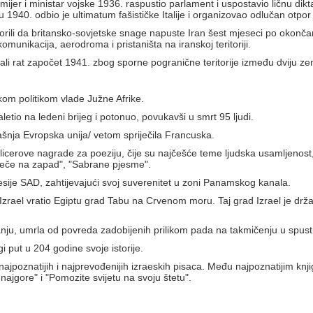
ijer i ministar vojske 1936. raspustio parlament i uspostavio ličnu dikt
40. odbio je ultimatum fašističke Italije i organizovao odlučan otpor it
orili da britansko-sovjetske snage napuste Iran šest mjeseci po okončanj
unikacija, aerodroma i pristaništa na iranskoj teritoriji.
nčali rat započet 1941. zbog sporne pogranične teritorije između dviju 
kom politikom vlade Južne Afrike.
tio na ledeni brijeg i potonuo, povukavši u smrt 95 ljudi.
šnja Evropska unija/ vetom spriječila Francuska.
licerove nagrade za poeziju, čije su najčešće teme ljudska usamljenost, p
 teče na zapad", "Sabrane pjesme".
sije SAD, zahtijevajući svoj suverenitet u zoni Panamskog kanala.
rael vratio Egiptu grad Tabu na Crvenom moru. Taj grad Izrael je drž
anju, umrla od povreda zadobijenih prilikom pada na takmičenju u spust
 put u 204 godine svoje istorije.
najpoznatijih i najprevođenijih izraeskih pisaca. Među najpoznatijim knji
najgore" i "Pomozite svijetu na svoju štetu".