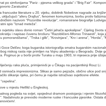
at po simfonijama "Pariz - pjesma velikog grada" i "Brig Fair". Kompono
govorio Zaratustra".
 francuske literature u 20. vijeku, dobitnik Nobelove nagrade za knjiže
, uključujući "aferu Drajfus", fenomen komunizma, borbu protiv fašizma, 
jedničkim nazivom "Pozorište revolucije", romansirane biografije Ludvi
atni spis "Iznad meteža".
e svjetsku slavu donio roman "Četiri jahača apokalipse". Cijelog života 
okratiju i napisao čuvenu brošuru "Razobličeni Alfonso Trinaesti", koja
u pomorandžama", "Trska i glib", "Krovinjara", "Krv i arena", "Horda", "M
 Goce Delčev, koga bugarska istoriografija smatra bugarskim nacional
otom zbog niskog rasta nije primljen na Vojnu akademiju u Beogradu. Dvije 
 Poginuo je u borbi protiv Turaka u maju 1903, tri mjeseca prije izbija
liječenju raka pluća, primijenivši je u Čikagu na pacijentkinji Rouz Li.
od osnivača impresionizma. Slikao je samo pejzaže, obično ulice pod snij
o slikanje rijeka, pri čemu je najviše istraživao svjetlosne efekte.
 "cepelina".
kove u mjestu Hetfild u Engleskoj.
ktualnog pogleda na svijet, opsjednut dramom postojanja i njenim filozo
". Nadahnuto je prevodio moderne ruske i francuske pjesnike. Ostala dj
panovićem/.