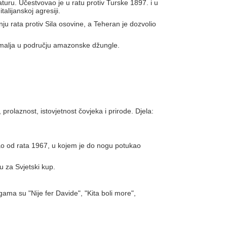
aturu. Učestvovao je u ratu protiv Turske 1897. i u
alijanskoj agresiji.
u rata protiv Sila osovine, a Teheran je dozvolio
zemalja u području amazonske džungle.
rolaznost, istovjetnost čovjeka i prirode. Djela:
ao od rata 1967, u kojem je do nogu potukao
u za Svjetski kup.
gama su "Nije fer Davide", "Kita boli more",