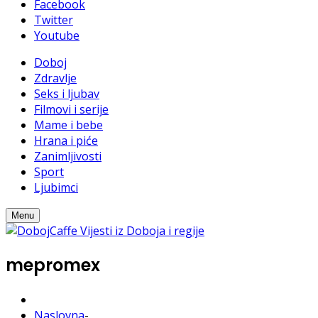
Facebook
Twitter
Youtube
Doboj
Zdravlje
Seks i ljubav
Filmovi i serije
Mame i bebe
Hrana i piće
Zanimljivosti
Sport
Ljubimci
Menu
mepromex
Naslovna
-