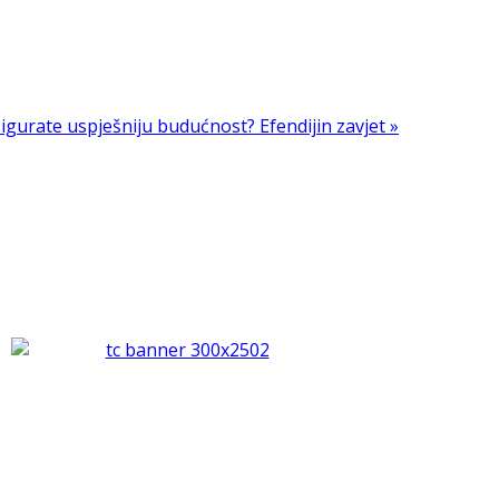
osigurate uspješniju budućnost?
Efendijin zavjet »