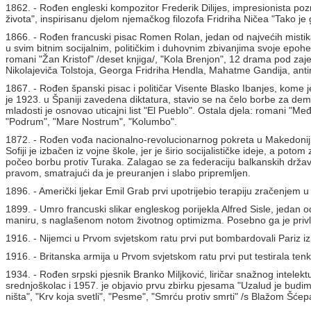
1862. - Rođen engleski kompozitor Frederik Dilijes, impresionista pozn
života", inspirisanu djelom njemačkog filozofa Fridriha Ničea "Tako je 
1866. - Rođen francuski pisac Romen Rolan, jedan od najvećih mistika
u svim bitnim socijalnim, političkim i duhovnim zbivanjima svoje epohe
romani "Žan Kristof" /deset knjiga/, "Kola Brenjon", 12 drama pod za
Nikolajeviča Tolstoja, Georga Fridriha Hendla, Mahatme Gandija, antir
1867. - Rođen španski pisac i političar Visente Blasko Ibanjes, kome j
je 1923. u Španiji zavedena diktatura, stavio se na čelo borbe za dem
mladosti je osnovao uticajni list "El Pueblo". Ostala djela: romani "Međ
"Podrum", "Mare Nostrum", "Kolumbo".
1872. - Rođen vođa nacionalno-revolucionarnog pokreta u Makedoniji
Sofiji je izbačen iz vojne škole, jer je širio socijalističke ideje, a p
počeo borbu protiv Turaka. Zalagao se za federaciju balkanskih država.
pravom, smatrajući da je preuranjen i slabo pripremljen.
1896. - Američki ljekar Emil Grab prvi upotrijebio terapiju zračenjem u 
1899. - Umro francuski slikar engleskog porijekla Alfred Sisle, jedan 
maniru, s naglašenom notom životnog optimizma. Posebno ga je privlačil
1916. - Nijemci u Prvom svjetskom ratu prvi put bombardovali Pariz iz
1916. - Britanska armija u Prvom svjetskom ratu prvi put testirala ten
1934. - Rođen srpski pjesnik Branko Miljković, liričar snažnog intele
srednjoškolac i 1957. je objavio prvu zbirku pjesama "Uzalud je budim
ništa", "Krv koja svetli", "Pesme", "Smrću protiv smrti" /s Blažom Šće