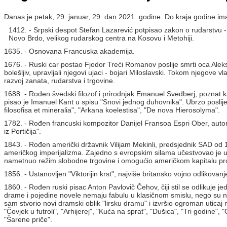
Danas je petak, 29. januar, 29. dan 2021. godine. Do kraja godine i
1412. - Srpski despot Stefan Lazarević potpisao zakon o rudarstvu - je
Novo Brdo, velikog rudarskog centra na Kosovu i Metohiji.
1635. - Osnovana Francuska akademija.
1676. - Ruski car postao Fjodor Treći Romanov poslije smrti oca Alekseja
bolešljiv, upravljali njegovi ujaci - bojari Miloslavski. Tokom njegove 
razvoj zanata, rudarstva i trgovine.
1688. - Rođen švedski filozof i prirodnjak Emanuel Svedberj, poznat 
pisao je Imanuel Kant u spisu "Snovi jednog duhovnika". Ubrzo poslije
filosofisa et mineralia", "Arkana koelestisa", "De nova Hierosolyma".
1782. - Rođen francuski kompozitor Danijel Fransoa Espri Ober, autor
iz Portičija".
1843. - Rođen američki državnik Vilijam Mekinli, predsjednik SAD od 18
američkog imperijalizma. Zajedno s evropskim silama učestvovao je u
nametnuo režim slobodne trgovine i omogućio američkom kapitalu prod
1856. - Ustanovljen "Viktorijin krst", najviše britansko vojno odlikovanj
1860. - Rođen ruski pisac Anton Pavlovič Čehov, čiji stil se odliku
drame i pojedine novele nemaju fabulu u klasičnom smislu, nego su na
sam stvorio novi dramski oblik "lirsku dramu" i izvršio ogroman uticaj n
"Čovjek u futroli", "Arhijerej", "Kuća na sprat", "Dušica", "Tri godine"
"Šarene priče".