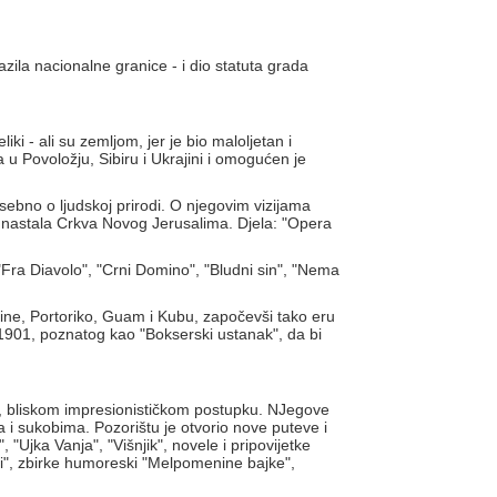
azila nacionalne granice - i dio statuta grada
ki - ali su zemljom, jer je bio maloljetan i
a u Povoložju, Sibiru i Ukrajini i omogućen je
ebno o ljudskoj prirodi. O njegovim vizijama
je nastala Crkva Novog Jerusalima. Djela: "Opera
Fra Diavolo", "Crni Domino", "Bludni sin", "Nema
ipine, Portoriko, Guam i Kubu, započevši tako eru
1901, poznatog kao "Bokserski ustanak", da bi
m, bliskom impresionističkom postupku. NJegove
 i sukobima. Pozorištu je otvorio nove puteve i
 "Ujka Vanja", "Višnjik", novele i pripovijetke
uvali", zbirke humoreski "Melpomenine bajke",