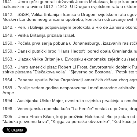
1941. - Umro grčki general i državnik Joanis Metaksas, koji je kao prem
balkanskim ratovima 1912. i 1913. U Drugom svjetskom ratu u oktobru 19
1942. - SSSR, Velika Britanija i Iran su u Drugom svjetskom ratu ugov
Moskvi i Londonu neograničenu upotrebu, kontrolu i održavanje svih kom
1942. - Peru i Bolivija potpisivanjem protokola u Rio de Žaneiru oko
1949. - Velika Britanija priznala Izrael.
1950. - Počela prva serija pobuna u Johanesburgu, izazvanih rasistič
1959. - Danski putnički brod "Hans Hedtoft" pored obala Grenlanda nale
1963. - Ulazak Velike Britanije u Evropsku ekonomsku zajednicu /sada
1963. - Umro američki pisac Robert Li Frost, četvorostruki dobitnik Pu
zbirke pjesama "Dječakova volja", "Sjeverno od Bostona", "Potok što
1964. - Panama uputila žalbu Organizaciji američkih država zbog agre
1989. - Poslije sedam godina nesporazuma i međunarodne arbitraže Iz
Arape.
1994. - Austrijanka Ulrike Majer, dvostruka svjetska prvakinja u smuč
1996. - Venecijanska operska kuća "La Feniče" nestala u požaru, drugi
2005. - Umro Efraim Kišon, koji je preživio Holokaust. Bio je jedan od 
"Jabuka je svemu kriva", "Knjiga za poreske obveznike", "Kod kuće je 