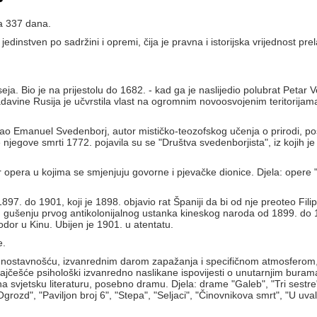
ma 337 dana.
dinstven po sadržini i opremi, čija je pravna i istorijska vrijednost prel
. Bio je na prijestolu do 1682. - kad ga je naslijedio polubrat Petar Veli
vladavine Rusija je učvrstila vlast na ogromnim novoosvojenim teritorijam
kao Emanuel Svedenborj, autor mističko-teozofskog učenja o prirodi, pos
 njegove smrti 1772. pojavila su se "Društva svedenborjista", iz kojih 
 opera u kojima se smjenjuju govorne i pjevačke dionice. Djela: opere "
97. do 1901, koji je 1898. objavio rat Španiji da bi od nje preoteo Fil
 gušenju prvog antikolonijalnog ustanka kineskog naroda od 1899. do 
or u Kinu. Ubijen je 1901. u atentatu.
e.
je jednostavnošću, izvanrednim darom zapažanja i specifičnom atmosfero
jčešće psihološki izvanredno naslikane ispovijesti o unutarnjim burama
a svjetsku literaturu, posebno dramu. Djela: drame "Galeb", "Tri sestre",
, "Ogrozd", "Paviljon broj 6", "Stepa", "Seljaci", "Činovnikova smrt", "U 