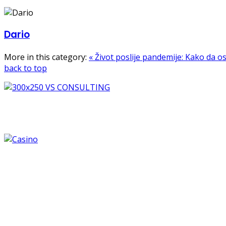
Dario
More in this category:
« Život poslije pandemije: Kako da 
back to top