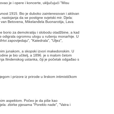
vao je i opere i koncerte, uključujući "Misu
vnost 1915. Bio je duboko zainteresovan i aktivan
nastojanja da se postigne svjetski mir. Djela:
ga van Betovena, Mikelanđela Buonarotija, Lava
se borio za demokratiju i slobodu otadžbine, a kad
 je odigrala ogromnu ulogu u rušenju monarhije. U
rtvi zapovijedaju", "Katedrala", "Uljez",
nim junakom, a skopski izvori makedonskim. U
godine je bio učitelj, a 1896. je s malom četom
nja Ilindenskog ustanka, čiji je početak odgađao s
egom i prizore iz prirode u lirskom intimističkom
fskim aspektom. Počeo je da piše kao
ela: zbirke pjesama "Poreklo nade", "Vatra i