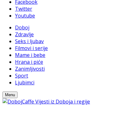
Facebook
Twitter
Youtube
Doboj
Zdravlje
Seks i ljubav
Filmovi i serije
Mame i bebe
Hrana i piće
Zanimljivosti
Sport
Ljubimci
Menu