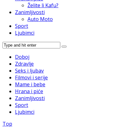
Želite li Kafu?
Zanimljivosti
Auto Moto
Sport
Ljubimci
Doboj
Zdravlje
Seks i ljubav
Filmovi i serije
Mame i bebe
Hrana i piće
Zanimljivosti
Sport
Ljubimci
Top