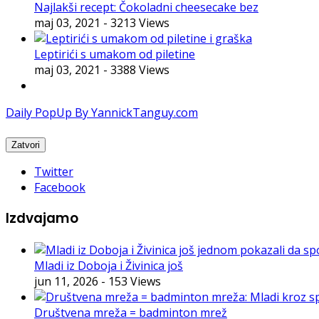
Najlakši recept: Čokoladni cheesecake bez
maj 03, 2021
- 3213 Views
Leptirići s umakom od piletine
maj 03, 2021
- 3388 Views
Daily PopUp By YannickTanguy.com
Twitter
Facebook
Izdvajamo
Mladi iz Doboja i Živinica još
jun 11, 2026
- 153 Views
Društvena mreža = badminton mrež