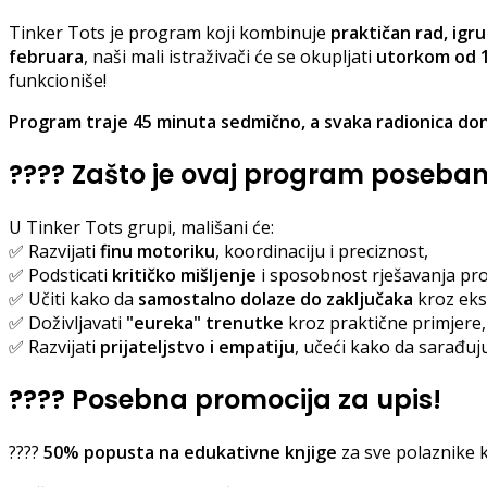
Tinker Tots je program koji kombinuje
praktičan rad, igru
februara
, naši mali istraživači će se okupljati
utorkom od 
funkcioniše!
Program traje 45 minuta sedmično, a svaka radionica dono
????
Zašto je ovaj program poseba
U Tinker Tots grupi, mališani će:
✅ Razvijati
finu motoriku
, koordinaciju i preciznost,
✅ Podsticati
kritičko mišljenje
i sposobnost rješavanja pr
✅ Učiti kako da
samostalno dolaze do zaključaka
kroz eks
✅ Doživljavati
"eureka" trenutke
kroz praktične primjere,
✅ Razvijati
prijateljstvo i empatiju
, učeći kako da sarađuju
????
Posebna promocija za upis!
????
50% popusta na edukativne knjige
za sve polaznike 