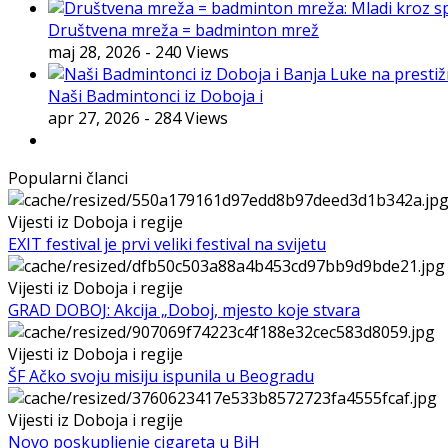
Društvena mreža = badminton mrež
maj 28, 2026
- 240 Views
Naši Badmintonci iz Doboja i
apr 27, 2026
- 284 Views
Popularni članci
Vijesti iz Doboja i regije
EXIT festival je prvi veliki festival na svijetu
Vijesti iz Doboja i regije
GRAD DOBOJ: Akcija „Doboj, mjesto koje stvara
Vijesti iz Doboja i regije
ŠF Ačko svoju misiju ispunila u Beogradu
Vijesti iz Doboja i regije
Novo poskupljenje cigareta u BiH