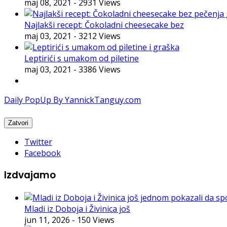
maj 08, 2021
- 2931 Views
Najlakši recept: Čokoladni cheesecake bez
maj 03, 2021
- 3212 Views
Leptirići s umakom od piletine
maj 03, 2021
- 3386 Views
Daily PopUp By YannickTanguy.com
Twitter
Facebook
Izdvajamo
Mladi iz Doboja i Živinica još
jun 11, 2026
- 150 Views