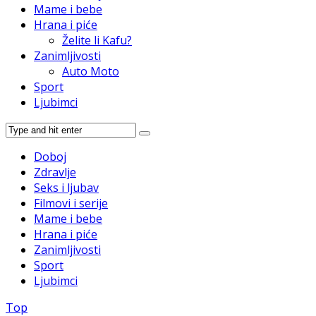
Mame i bebe
Hrana i piće
Želite li Kafu?
Zanimljivosti
Auto Moto
Sport
Ljubimci
Doboj
Zdravlje
Seks i ljubav
Filmovi i serije
Mame i bebe
Hrana i piće
Zanimljivosti
Sport
Ljubimci
Top