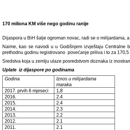
170 miliona KM više nego godinu ranije
Dijaspora u BiH šalje ogroman novac, radi se o milijardama, a
Naime, kao se navodi u u Godišnjem izvještaju Centralne b
prethodnu godinu registrovano povećanje priliva i to za 170,5 
Sredstva koja u zemlju ulaze posredstvom doznaka iz inostrans
Uplate iz dijaspore po godinama
Godina
Iznos u milijardama
maraka
2017. prvih 6 mjeseci
1,8
2016.
2.4
2015.
2.4
2014.
2.3
2013.
2.2
2012.
2.1
2011.
2.1