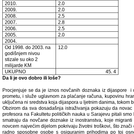
2010.
2.0
2009.
2.0
2008.
2.5
2007.
2.8
2006.
2.5
2005.
2.0
2004.
Od 1998. do 2003. na
12.0
godišnjem nivou
stizale su oko 2
milijarde KM
UKUPNO
45. 4
Da li je ovo dobro ili loše?
Procjenjuje se da je iznos novčanih doznaka iz dijaspore i dv
prometu, i služe uglavnom za plaćanje računa, kupovinu hrane
uključena ni sredstva koja dijaspora u ljetnim danima, tokom b
Obzirom da sva dosadašnja istraživanja pokazuju da novac koj
profesora na Fakultetu političkih nauka u Sarajevu pitali smo 
smatraju da novčane doznake iz inostranstva, koje migranti n
novcem najvećim dijelom pokrivaju životni troškovi, što znač
radno sposobne osobe s osiguranim prihodima po toj osnov