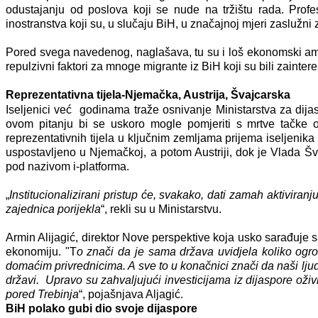
odustajanju od poslova koji se nude na tržištu rada. Prof
inostranstva koji su, u slučaju BiH, u značajnoj mjeri zaslužni 
Pored svega navedenog, naglašava, tu su i loš ekonomski ambij
repulzivni faktori za mnoge migrante iz BiH koji su bili zainteres
Reprezentativna tijela-Njemačka, Austrija, Švajcarska
Iseljenici već godinama traže osnivanje Ministarstva za dijas
ovom pitanju bi se uskoro mogle pomjeriti s mrtve tačke o
reprezentativnih tijela u ključnim zemljama prijema iseljenika 
uspostavljeno u Njemačkoj, a potom Austriji, dok je Vlada Šva
pod nazivom i-platforma.
„
Institucionalizirani pristup će, svakako, dati zamah aktivira
zajednica porijekla
“, rekli su u Ministarstvu.
Armin Alijagić, direktor Nove perspektive koja usko sarađuje 
ekonomiju.
"T
o znači da je sama država uvidjela koliko ogro
domaćim privrednicima. A sve to u konačnici znači da naši ljudi 
državi. Upravo su zahvaljujući investicijama iz dijaspore oživ
pored Trebinja
“, pojašnjava Aljagić.
BiH polako gubi dio svoje dijaspore