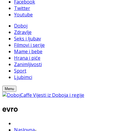
Facebook
Twitter
Youtube
Doboj
Zdravlje
Seks i ljubav
Filmovi i serije
Mame i bebe
Hrana i piće
Zanimljivosti
Sport
Ljubimci
Menu
evro
Naslovna
-