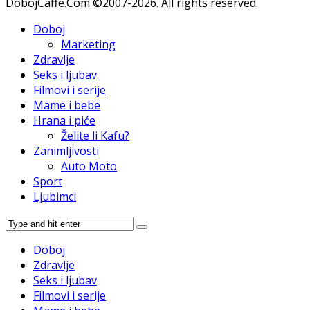
DobojCaffe.Com ©2007-2026. All rights reserved.
Doboj
Marketing
Zdravlje
Seks i ljubav
Filmovi i serije
Mame i bebe
Hrana i piće
Želite li Kafu?
Zanimljivosti
Auto Moto
Sport
Ljubimci
Doboj
Zdravlje
Seks i ljubav
Filmovi i serije