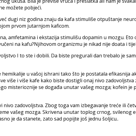
roznog ukusa. Bila je previše vruća i preslatka ali nam je sv
 ne možete pobjeći.
i već dugi niz godina znaju da kafa stimuliše otpuštanje ne
svojom prvom jutarnjom kaficom.
a, amfetamina i ekstazija stimulišu dopamin u mozgu. Eto o
vučeni na kafu?Njihovom organizmu je nikad nije doata i tijel
ljstvo I to ste i dobili. Da biste pregurali dan trebalo je samo
e hemikalije u vašoj ishrani tako što je postatala efikasnija 
 više i više kafe kako biste dostigli onaj nivo zadovoljstva
ogo misterioznije se događa unutar vašeg mozga; kofein je 
ivo zadovoljstva. Zbog toga vam izbegavanje treće ili četvrt
teme vašeg mozga. Skrivena unutar toplog crnog, svilenog eli
o je da stanete, zato sad popijte još jednu šoljicu..