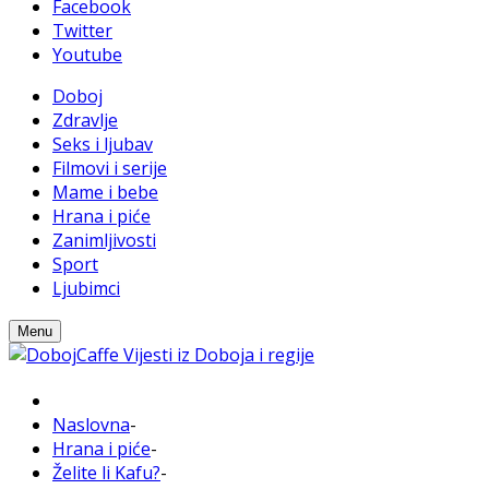
Facebook
Twitter
Youtube
Doboj
Zdravlje
Seks i ljubav
Filmovi i serije
Mame i bebe
Hrana i piće
Zanimljivosti
Sport
Ljubimci
Menu
Naslovna
-
Hrana i piće
-
Želite li Kafu?
-