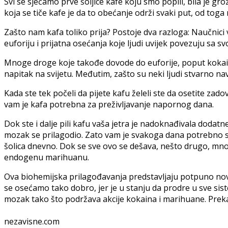
Svi se sjećamo prve šoljice kafe koju smo popili, bila je g
koja se tiče kafe je da to obećanje održi svaki put, od toga
Zašto nam kafa toliko prija? Postoje dva razloga: Naučnic
euforiju i prijatna osećanja koje ljudi uvijek povezuju sa 
Mnoge droge koje takođe dovode do euforije, poput kokain
napitak na svijetu. Međutim, zašto su neki ljudi stvarno na
Kada ste tek počeli da pijete kafu želeli ste da osetite zadovo
vam je kafa potrebna za preživljavanje napornog dana.
Dok ste i dalje pili kafu vaša jetra je nadoknađivala dodatn
mozak se prilagodio. Zato vam je svakoga dana potrebno sve
šolica dnevno. Dok se sve ovo se dešava, nešto drugo, mn
endogenu marihuanu.
Ova biohemijska prilagođavanja predstavljaju potpuno novi n
se osećamo tako dobro, jer je u stanju da prodre u sve sis
mozak tako što podržava akcije kokaina i marihuane. Prekasn
nezavisne.com