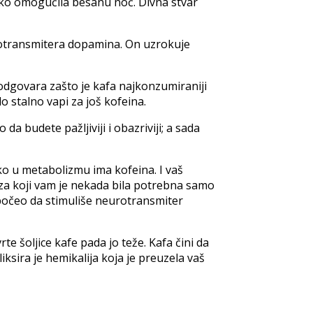
akako omogućila besanu noć. Divna stvar
urotransmitera dopamina. On uzrokuje
dgovara zašto je kafa najkonzumiraniji
o stalno vapi za još kofeina.
 da budete pažljiviji i obazriviji; a sada
ako u metabolizmu ima kofeina. I vaš
 za koji vam je nekada bila potrebna samo
počeo da stimuliše neurotransmiter
e šoljice kafe pada jo teže. Kafa čini da
ksira je hemikalija koja je preuzela vaš