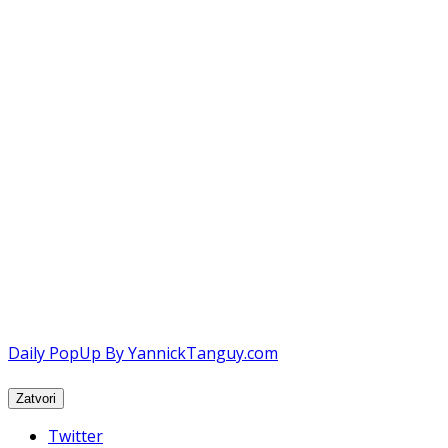
Daily PopUp By YannickTanguy.com
Twitter