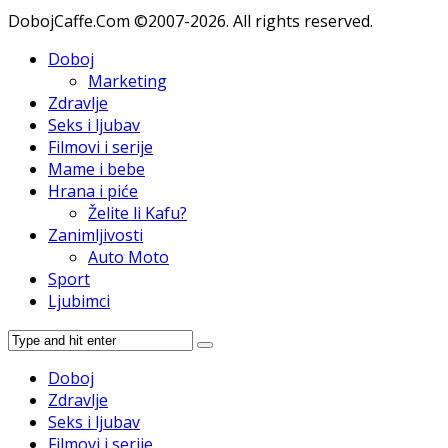
DobojCaffe.Com ©2007-2026. All rights reserved.
Doboj
Marketing
Zdravlje
Seks i ljubav
Filmovi i serije
Mame i bebe
Hrana i piće
Želite li Kafu?
Zanimljivosti
Auto Moto
Sport
Ljubimci
Doboj
Zdravlje
Seks i ljubav
Filmovi i serije