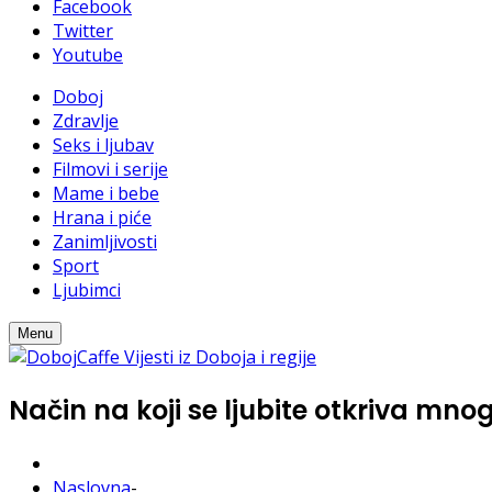
Facebook
Twitter
Youtube
Doboj
Zdravlje
Seks i ljubav
Filmovi i serije
Mame i bebe
Hrana i piće
Zanimljivosti
Sport
Ljubimci
Menu
Način na koji se ljubite otkriva m
Naslovna
-