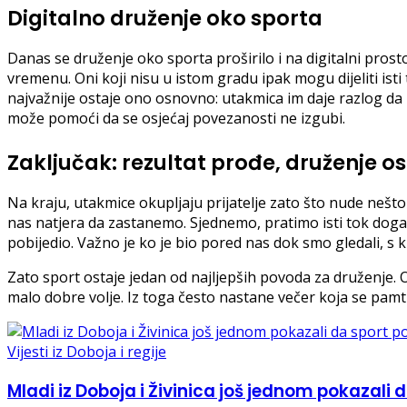
Digitalno druženje oko sporta
Danas se druženje oko sporta proširilo i na digitalni pros
vremenu. Oni koji nisu u istom gradu ipak mogu dijeliti ist
najvažnije ostaje ono osnovno: utakmica im daje razlog da
može pomoći da se osjećaj povezanosti ne izgubi.
Zaključak: rezultat prođe, druženje os
Na kraju, utakmice okupljaju prijatelje zato što nude nešt
nas natjera da zastanemo. Sjednemo, pratimo isti tok događ
pobijedio. Važno je ko je bio pored nas dok smo gledali, s kim 
Zato sport ostaje jedan od najljepših povoda za druženje. O
malo dobre volje. Iz toga često nastane večer koja se pa
Vijesti iz Doboja i regije
Mladi iz Doboja i Živinica još jednom pokazali 