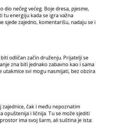
kao dio nečeg većeg. Boje dresa, pjesme,
ti tu energiju kada se igra važna
ne sjede zajedno, komentarišu, nadaju se i
iti odličan začin druženju. Prijatelji se
ivanje zna biti jednako zabavno kao i sama
e utakmice svi mogu nasmijati, bez obzira
aj zajednice, čak i među nepoznatim
opuštenija i ličnija. Tu se može sjediti
ostor ima svoj šarm, ali suština je ista: