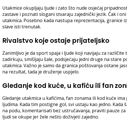
Utakmice okupljaju ljude i zato što nude osjećaj pripadnost
zastave i poznati slogani stvaraju zajednički jezik. Čak i o
utakmica. Posebno kada nastupa reprezentacija, granice izm
slave isti trenutak.
Rivalstvo koje ostaje prijateljsko
Zanimljivo je da sport spaja i ljude koji navijaju za različi
zadirkuju, smišljaju šale, podsjećaju jedni druge na stare
utakmica. Važno je samo da granica poštovanja ostane jasn
na rezultat, tada je druženje uspjelo.
Gledanje kod kuće, u kafiću ili fan zon
Gledanje utakmica u kafićima, fan zonama ili kod kuće ima 
ljudima. Kada tim postigne gol, svi ustaju kao jedno. Kada š
na podu, komentarisati bez ustručavanja, praviti pauze za hr
ljudi se okupe jer žele nešto doživjeti zajedno.