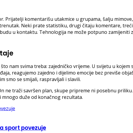
tor. Prijatelji komentarišu utakmice u grupama, šalju mimove
i trenutak. Neki prate statistiku, drugi čitaju komentare, t
 budu u kontaktu. Tehnologija ne može potpuno zamijeniti z
taje
o što nam svima treba: zajedničko vrijeme. U svijetu u kojem
aja, reagujemo zajedno i dijelimo emocije bez previše objašn
smo se smijali, raspravljali i slavili.
n ne traži savršen plan, skupe pripreme ni posebnu priliku. 
mti mnogo duže od konačnog rezultata.
da sport povezuje