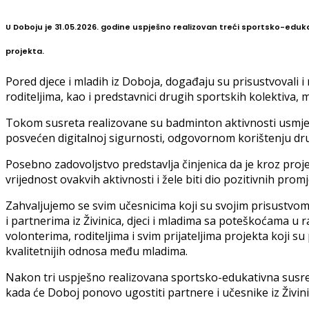
U Doboju je 31.05.2026. godine uspješno realizovan treći sportsko-eduk
projekta.
Pored djece i mladih iz Doboja, događaju su prisustvovali i n
roditeljima, kao i predstavnici drugih sportskih kolektiva, m
Tokom susreta realizovane su badminton aktivnosti usmjer
posvećen digitalnoj sigurnosti, odgovornom korištenju dru
Posebno zadovoljstvo predstavlja činjenica da je kroz proj
vrijednost ovakvih aktivnosti i žele biti dio pozitivnih pro
Zahvaljujemo se svim učesnicima koji su svojim prisustv
i partnerima iz Živinica, djeci i mladima sa poteškoćama u
volonterima, roditeljima i svim prijateljima projekta koji s
kvalitetnijih odnosa među mladima.
Nakon tri uspješno realizovana sportsko-edukativna susret
kada će Doboj ponovo ugostiti partnere i učesnike iz Živini