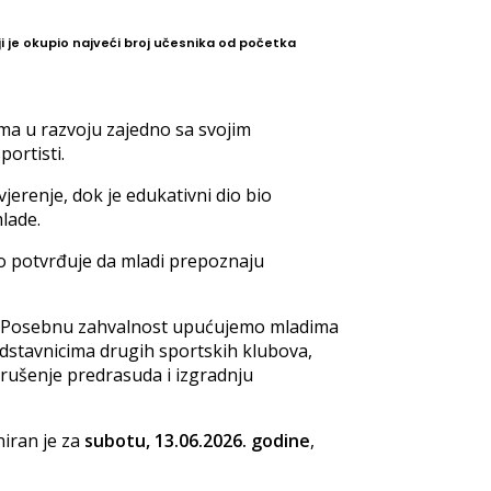
i je okupio najveći broj učesnika od početka
ćama u razvoju zajedno sa svojim
portisti.
erenje, dok je edukativni dio bio
lade.
to potvrđuje da mladi prepoznaju
ja. Posebnu zahvalnost upućujemo mladima
redstavnicima drugih sportskih klubova,
, rušenje predrasuda i izgradnju
niran je za
subotu, 13.06.2026. godine
,