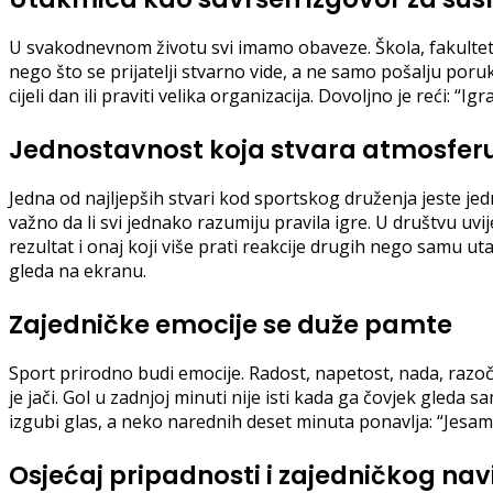
U svakodnevnom životu svi imamo obaveze. Škola, fakultet, 
nego što se prijatelji stvarno vide, a ne samo pošalju por
cijeli dan ili praviti velika organizacija. Dovoljno je reći: 
Jednostavnost koja stvara atmosfer
Jedna od najljepših stvari kod sportskog druženja jeste j
važno da li svi jednako razumiju pravila igre. U društvu uvi
rezultat i onaj koji više prati reakcije drugih nego samu u
gleda na ekranu.
Zajedničke emocije se duže pamte
Sport prirodno budi emocije. Radost, napetost, nada, razoča
je jači. Gol u zadnjoj minuti nije isti kada ga čovjek gleda 
izgubi glas, a neko narednih deset minuta ponavlja: “Jesam
Osjećaj pripadnosti i zajedničkog nav