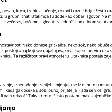
posao, kuća, treninzi, učenje, rokovi i razne brige često ra
uku u grupni chat. Utakmica tu dođe kao dobar izgovor. Ne mo
“Igra se večeras, hoćemo li gledati zajedno?” I odjednom se otv
u
ednostavnost. Neko donese grickalice, neko sok, neko obuče
jek postoji onaj koji sve objašnjava, onaj koji se nervira oko
takmicu. Ta različitost pravi atmosferu. Utakmica postaje zaj
ranje, iznenađenje i smijeh smjenjuju se iz minute u minutu.
sam i kada ga dočeka u sobi punoj prijatelja. Tada se viče, grl
 li vam rekao?” Takvi trenuci često postanu male zajedničke
ijanja