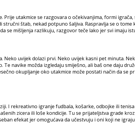
je. Prije utakmice se razgovara o očekivanjima, formi igrača
di stručni štab, nekad potpuno šaljiva. Raspravlja se o tome ko
 kada se mišljenja razlikuju, razgovor teče lako jer svi imaju 
a
 Neko uvijek dolazi prvi. Neko uvijek kasni pet minuta. Neko
io. Te navike možda izgledaju smiješno, ali baš one daju druž
jesečno okupljanje oko utakmice može postati način da se pri
ji. I rekreativno igranje fudbala, košarke, odbojke ili tenisa
ašenih zicera ili loše kondicije. Tu se prijateljstva grade kro
eban efekat jer omogućava da učestvuju i oni koji ne igraju