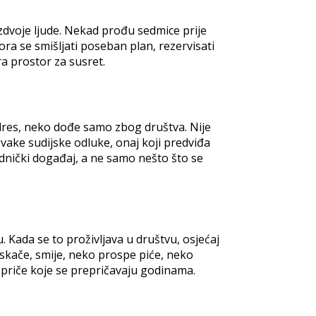
zdvoje ljude. Nekad prođu sedmice prije
ra se smišljati poseban plan, rezervisati
ara prostor za susret.
 dres, neko dođe samo zbog društva. Nije
 svake sudijske odluke, onaj koji predviđa
ednički događaj, a ne samo nešto što se
 Kada se to proživljava u društvu, osjećaj
i, skače, smije, neko prospe piće, neko
 priče koje se prepričavaju godinama.