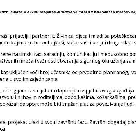
ativni susret u okviru projekta „Društvena mreža = badminton mreža“, koj
aši prijatelji i partneri iz Živinica, djeca i mladi sa poteško
eđu kojima su bili odbojkaši, košarkaši i brojni drugi mladi s
ene na timski rad, saradnju, komunikaciju i međusobno povj
štvenih mreža i važnosti stvaranja sigurnog okruženja za m
ekat uključen veći broj učesnika od prvobitno planiranog, š
mjena u svojim zajednicama.
om, energijom i osmijehom doprinijeli uspjehu ovog događa
 razvoju i njihovim roditeljima, odbojkašima, košarkašima, p
u pokazali da sport može biti snažan alat za povezivanje ljudi
a, projekat ulazi u svoju završnu fazu. Završni događaj pla
ca.