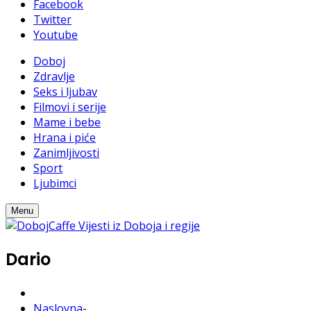
Facebook
Twitter
Youtube
Doboj
Zdravlje
Seks i ljubav
Filmovi i serije
Mame i bebe
Hrana i piće
Zanimljivosti
Sport
Ljubimci
Menu
Dario
Naslovna
-