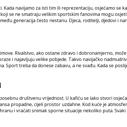
i. Kada navijamo za isti tim ili reprezentaciju, osjećamo se 
ni koji se ne smatraju velikim sportskim fanovima mogu osjeti
eđu generacija često nestanu. Djeca, roditelji, djedovi i na
te timove. Rivalstvo, ako ostane zdravo i dobronamjerno, može b
 poraze i najavljuju velike pobjede. Takvo navijačko nadmudr
a. Sport treba da donese zabavu, a ne svađu. Kada se poslij
i
posebnu društvenu vrijednost. U kafiću se lako stvori osjeć
ansa propadne, cijeli prostor uzdahne. Kod kuće je atmosfera 
anu i vraćati snimak sporne situacije nekoliko puta. Svaki pr