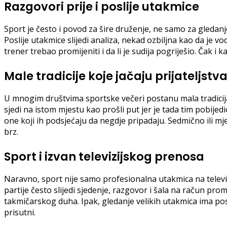
Razgovori prije i poslije utakmice
Sport je često i povod za šire druženje, ne samo za gledan
Poslije utakmice slijedi analiza, nekad ozbiljna kao da je vo
trener trebao promijeniti i da li je sudija pogriješio. Čak i
Male tradicije koje jačaju prijateljstv
U mnogim društvima sportske večeri postanu mala tradicija.
sjedi na istom mjestu kao prošli put jer je tada tim pobijed
one koji ih podsjećaju da negdje pripadaju. Sedmično ili m
brz.
Sport i izvan televizijskog prenosa
Naravno, sport nije samo profesionalna utakmica na televizi
partije često slijedi sjedenje, razgovor i šala na račun prom
takmičarskog duha. Ipak, gledanje velikih utakmica ima pos
prisutni.