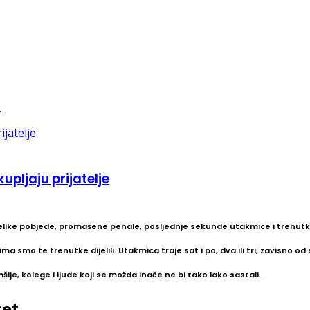
pljaju prijatelje
like pobjede, promašene penale, posljednje sekunde utakmice i trenutke
ma smo te trenutke dijelili. Utakmica traje sat i po, dva ili tri, zavisno od 
je, kolege i ljude koji se možda inače ne bi tako lako sastali.
ret