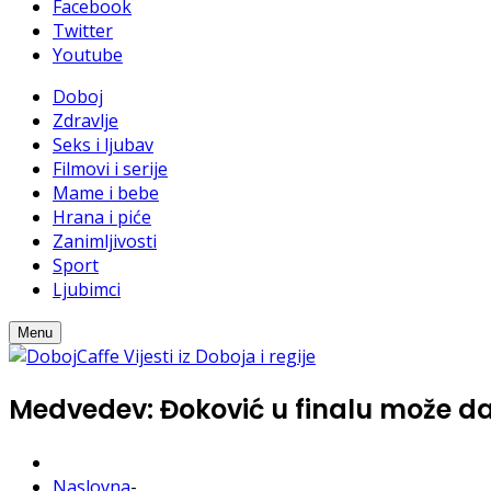
Facebook
Twitter
Youtube
Doboj
Zdravlje
Seks i ljubav
Filmovi i serije
Mame i bebe
Hrana i piće
Zanimljivosti
Sport
Ljubimci
Menu
Medvedev: Đoković u finalu može da 
Naslovna
-