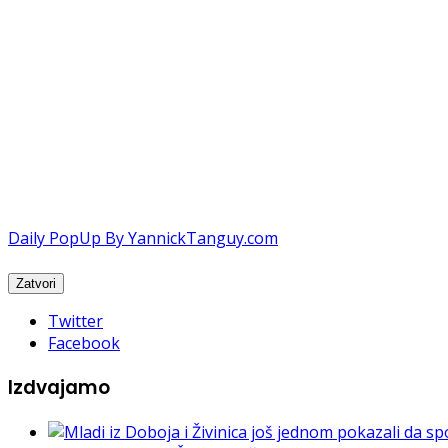
Daily PopUp By YannickTanguy.com
Twitter
Facebook
Izdvajamo