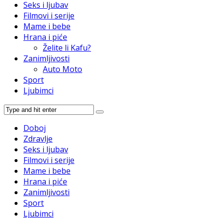
Seks i ljubav
Filmovi i serije
Mame i bebe
Hrana i piće
Želite li Kafu?
Zanimljivosti
Auto Moto
Sport
Ljubimci
Doboj
Zdravlje
Seks i ljubav
Filmovi i serije
Mame i bebe
Hrana i piće
Zanimljivosti
Sport
Ljubimci