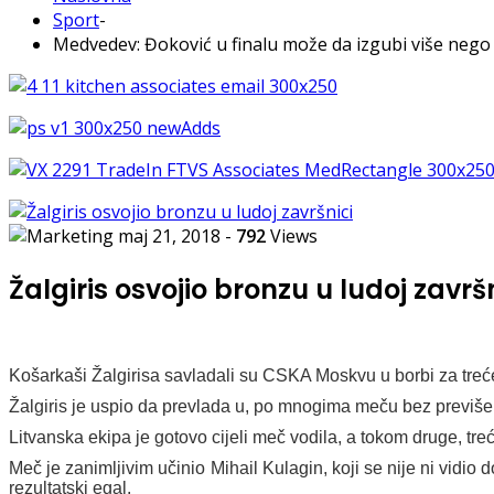
Sport
-
Medvedev: Đoković u finalu može da izgubi više nego 
maj 21, 2018
-
792
Views
Žalgiris osvojio bronzu u ludoj završ
Košarkaši Žalgirisa savladali su CSKA Moskvu u borbi za treće
Žalgiris je uspio da prevlada u, po mnogima meču bez previše
Litvanska ekipa je gotovo cijeli meč vodila, a tokom druge, treć
Meč je zanimljivim učinio Mihail Kulagin, koji se nije ni vidio 
rezultatski egal.