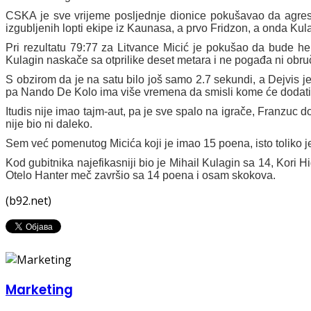
CSKA je sve vrijeme posljednje dionice pokušavao da agresi
izgubljenih lopti ekipe iz Kaunasa, a prvo Fridzon, a onda Kula
Pri rezultatu 79:77 za Litvance Micić je pokušao da bude he
Kulagin naskače sa otprilike deset metara i ne pogađa ni obruč,
S obzirom da je na satu bilo još samo 2.7 sekundi, a Dejvis j
pa Nando De Kolo ima više vremena da smisli kome će dodati l
Itudis nije imao tajm-aut, pa je sve spalo na igrače, Franzuc d
nije bio ni daleko.
Sem već pomenutog Micića koji je imao 15 poena, isto toliko
Kod gubitnika najefikasniji bio je Mihail Kulagin sa 14, Kori Hi
Otelo Hanter meč završio sa 14 poena i osam skokova.
(b92.net)
Marketing