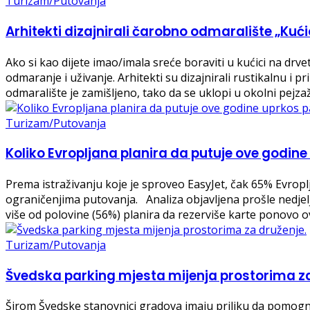
Turizam/Putovanja
Arhitekti dizajnirali čarobno odmaralište „Kući
Ako si kao dijete imao/imala sreće boraviti u kućici na drv
odmaranje i uživanje. Arhitekti su dizajnirali rustikalnu 
odmaralište je zamišljeno, tako da se uklopi u okolni pejz
Turizam/Putovanja
Koliko Evropljana planira da putuje ove godine
Prema istraživanju koje je sproveo EasyJet, čak 65% Evropl
ograničenjima putovanja. Analiza objavljena prošle nedjelj
više od polovine (56%) planira da rezerviše karte ponovo 
Turizam/Putovanja
Švedska parking mjesta mijenja prostorima za
Širom Švedske stanovnici gradova imaju priliku da pomognu