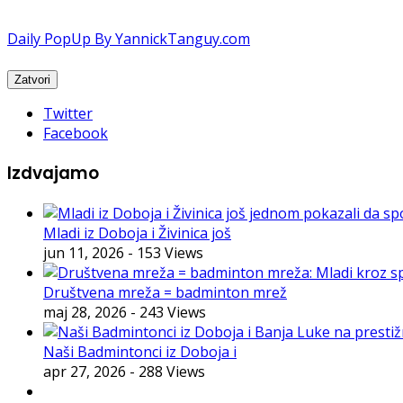
Daily PopUp By YannickTanguy.com
Twitter
Facebook
Izdvajamo
Mladi iz Doboja i Živinica još
jun 11, 2026
- 153 Views
Društvena mreža = badminton mrež
maj 28, 2026
- 243 Views
Naši Badmintonci iz Doboja i
apr 27, 2026
- 288 Views