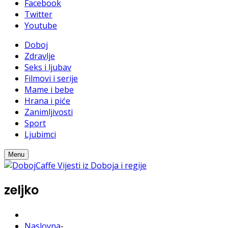
Facebook
Twitter
Youtube
Doboj
Zdravlje
Seks i ljubav
Filmovi i serije
Mame i bebe
Hrana i piće
Zanimljivosti
Sport
Ljubimci
Menu
zeljko
Naslovna
-