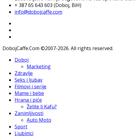
+ 387 65 643 603 (Doboj, BiH)
info@dobojcaffe.com
DobojCaffe.Com ©2007-2026. All rights reserved.
Doboj
Marketing
Zdravlje
Seks i ljubav
Filmovi i serije
Mame i bebe
Hrana i piće
Želite li Kafu?
Zanimljivosti
Auto Moto
Sport
Ljubimci