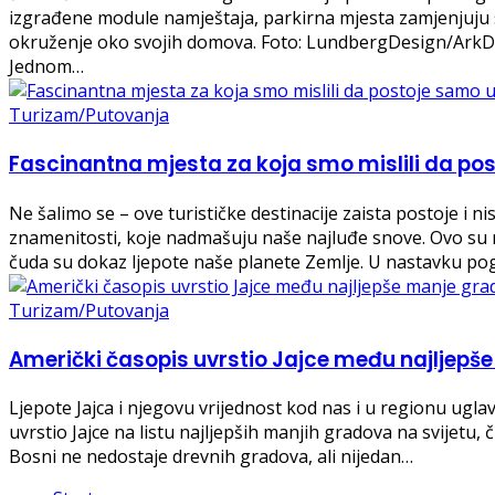
izgrađene module namještaja, parkirna mjesta zamjenjuju st
okruženje oko svojih domova. Foto: LundbergDesign/ArkDes
Jednom…
Turizam/Putovanja
Fascinantna mjesta za koja smo mislili da po
Ne šalimo se – ove turističke destinacije zaista postoje i n
znamenitosti, koje nadmašuju naše najluđe snove. Ovo su naj
čuda su dokaz ljepote naše planete Zemlje. U nastavku pog
Turizam/Putovanja
Američki časopis uvrstio Jajce među najljepše
Ljepote Jajca i njegovu vrijednost kod nas i u regionu uglav
uvrstio Jajce na listu najljepših manjih gradova na svijetu
Bosni ne nedostaje drevnih gradova, ali nijedan…