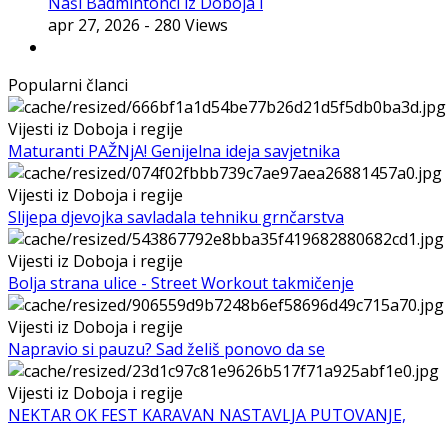
Naši Badmintonci iz Doboja i
apr 27, 2026
- 280 Views
Popularni članci
Vijesti iz Doboja i regije
Maturanti PAŽNjA! Genijelna ideja savjetnika
Vijesti iz Doboja i regije
Slijepa djevojka savladala tehniku grnčarstva
Vijesti iz Doboja i regije
Bolja strana ulice - Street Workout takmičenje
Vijesti iz Doboja i regije
Napravio si pauzu? Sad želiš ponovo da se
Vijesti iz Doboja i regije
NEKTAR OK FEST KARAVAN NASTAVLJA PUTOVANJE,