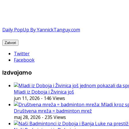
Daily PopUp By YannickTanguy.com
Twitter
Facebook
Izdvajamo
Mladi iz Doboja i Živinica još
jun 11, 2026
- 146 Views
Društvena mreža = badminton mrež
maj 28, 2026
- 235 Views