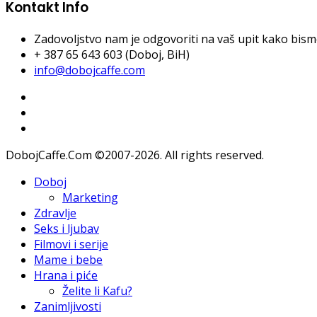
Kontakt Info
Zadovoljstvo nam je odgovoriti na vaš upit kako bismo 
+ 387 65 643 603 (Doboj, BiH)
info@dobojcaffe.com
DobojCaffe.Com ©2007-2026. All rights reserved.
Doboj
Marketing
Zdravlje
Seks i ljubav
Filmovi i serije
Mame i bebe
Hrana i piće
Želite li Kafu?
Zanimljivosti