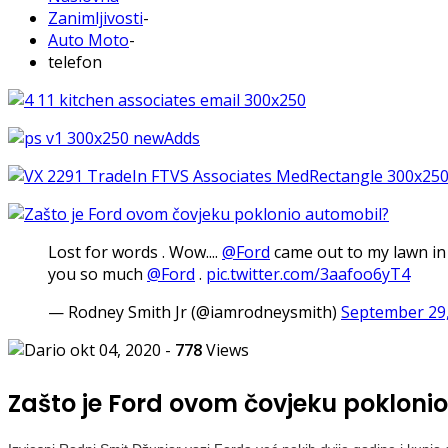
Zanimljivosti
-
Auto Moto
-
telefon
Lost for words . Wow....
@Ford
came out to my lawn in
you so much
@Ford
.
pic.twitter.com/3aafoo6yT4
— Rodney Smith Jr (@iamrodneysmith)
September 29
okt 04, 2020
-
778
Views
Zašto je Ford ovom čovjeku pokloni