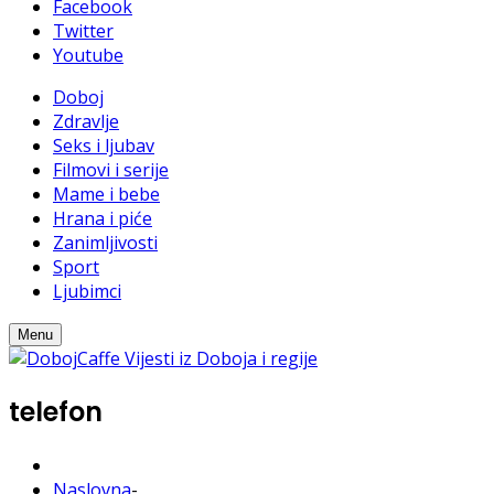
Facebook
Twitter
Youtube
Doboj
Zdravlje
Seks i ljubav
Filmovi i serije
Mame i bebe
Hrana i piće
Zanimljivosti
Sport
Ljubimci
Menu
telefon
Naslovna
-