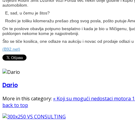
Izvjesni Rodni Smit Džunior vozi Forda već nekih dvije godine i kupio
automobilom.
E, sad, u čemu je štos?
Rodni je toliku kilomeražu prešao zbog svog posla, pošto putuje Am
On te poslove obavlja potpuno besplatno i kada je bio u Mičigenu, ljudi
poklonjen nekome kome je najpotrebniji.
Što se tiče kosilica, one odlaze na aukciju i novac od prodaje odlazi 
(B92.net)
Dario
More in this category:
« Koji su mogući nedostaci motora 1
back to top