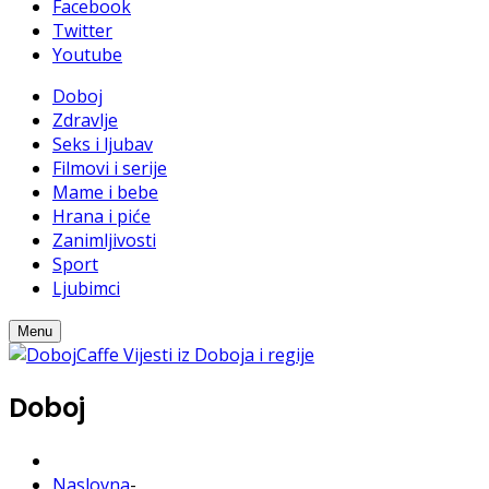
Facebook
Twitter
Youtube
Doboj
Zdravlje
Seks i ljubav
Filmovi i serije
Mame i bebe
Hrana i piće
Zanimljivosti
Sport
Ljubimci
Menu
Doboj
Naslovna
-