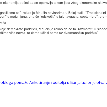
 će ekonomija početi da se oporavlja tokom ljeta zbog ekonomske aktivn
- ugasili smo se", rekao je Mnučin novinarima u Beloj kući. "Tradiciona
ori" u maju i junu, ona će "odskočiti" u julu, avgustu, septembru", pre
veća.
 koje demokrate podstiču, Mnučin je rekao da će to "razmotriti" u slede
rošimo više novca, to ćemo učiniti samo uz dvostranačku podršku".
va obloga pomaže
Anketiranje roditelja u Banjaluci prije otvar