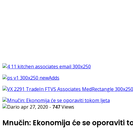
apr 27, 2020
-
747
Views
Mnučin: Ekonomija će se oporaviti t