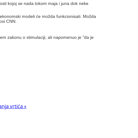
osti kojoj se nada tokom maja i juna dok neke
lni ekonomski modeli će možda funkcionisati. Možda
nosi CNN.
ćem zakonu o stimulaciji, ali napomenuo je "da je
anja vrtića »