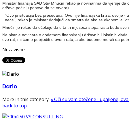
Ministar finansija SAD Stiv Mnučin rekao je novinarima da vjeruje da
države počinju ponovo da se otvaraju.
"Ovo je situacija bez presedana. Ovo nije finansijska kriza, ovo je 
neće", rekao je ministar dodajući da smatra da ako se ekonomija "otv
Mnučin je rekao da očekuje da u ta tri mjeseca stopa rasta bude sve 
Na pitanje novinara o dodatnom finansiranju državnih i lokalnih vlada
ovo rat, mi ćemo pobijediti u ovom ratu, a ako budemo morali da pot
Nezavisne
Dario
More in this category:
« Oči su vam otečene i upaljene, o
back to top