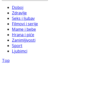
Doboj
Zdravlje
Seks i ljubav
Filmovi i serije
Mame i bebe
Hrana i piće
Zanimljivosti
Sport
Ljubimci
Top