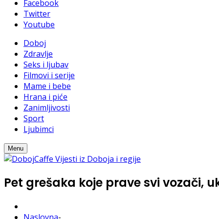
Facebook
Twitter
Youtube
Doboj
Zdravlje
Seks i ljubav
Filmovi i serije
Mame i bebe
Hrana i piće
Zanimljivosti
Sport
Ljubimci
Menu
Pet grešaka koje prave svi vozači, uk
Naslovna
-