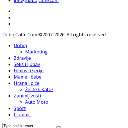
info@dobojcaffe.com
DobojCaffe.Com ©2007-2026. All rights reserved.
Doboj
Marketing
Zdravlje
Seks i ljubav
Filmovi i serije
Mame i bebe
Hrana i piće
Želite li Kafu?
Zanimljivosti
Auto Moto
Sport
Ljubimci