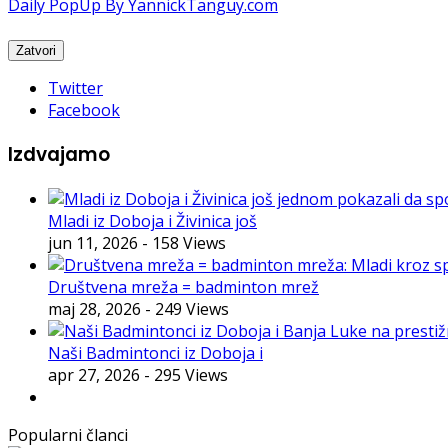
Daily PopUp By YannickTanguy.com
Twitter
Facebook
Izdvajamo
Mladi iz Doboja i Živinica još
jun 11, 2026
- 158 Views
Društvena mreža = badminton mrež
maj 28, 2026
- 249 Views
Naši Badmintonci iz Doboja i
apr 27, 2026
- 295 Views
Popularni članci