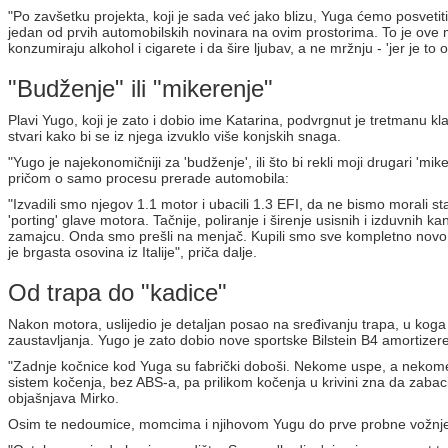
"Po zavšetku projekta, koji je sada već jako blizu, Yuga ćemo posvetiti s
jedan od prvih automobilskih novinara na ovim prostorima. To je ove 
konzumiraju alkohol i cigarete i da šire ljubav, a ne mržnju - 'jer je to o
"Budženje" ili "mikerenje"
Plavi Yugo, koji je zato i dobio ime Katarina, podvrgnut je tretmanu
stvari kako bi se iz njega izvuklo više konjskih snaga.
"Yugo je najekonomičniji za 'budženje', ili što bi rekli moji drugari 'mi
pričom o samo procesu prerade automobila:
"Izvadili smo njegov 1.1 motor i ubacili 1.3 EFI, da ne bismo morali st
'porting' glave motora. Tačnije, poliranje i širenje usisnih i izduvnih ka
zamajcu. Onda smo prešli na menjač. Kupili smo sve kompletno novo i
je brgasta osovina iz Italije", priča dalje.
Od trapa do "kadice"
Nakon motora, uslijedio je detaljan posao na sređivanju trapa, u koga 
zaustavljanja. Yugo je zato dobio nove sportske Bilstein B4 amortizere
"Zadnje kočnice kod Yuga su fabrički doboši. Nekome uspe, a nekome 
sistem kočenja, bez ABS-a, pa prilikom kočenja u krivini zna da zabac
objašnjava Mirko.
Osim te nedoumice, momcima i njihovom Yugu do prve probne vožnje, p