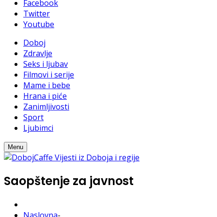
Facebook
Twitter
Youtube
Doboj
Zdravlje
Seks i ljubav
Filmovi i serije
Mame i bebe
Hrana i piće
Zanimljivosti
Sport
Ljubimci
Menu
Saopštenje za javnost
Naslovna
-