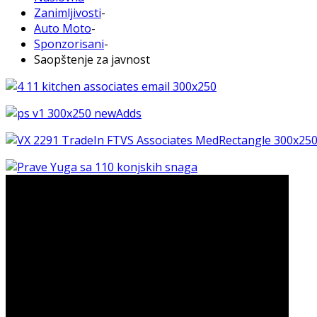
Zanimljivosti
-
Auto Moto
-
Sponzorisani
-
Saopštenje za javnost