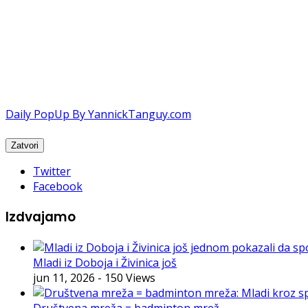
Daily PopUp By YannickTanguy.com
Twitter
Facebook
Izdvajamo
Mladi iz Doboja i Živinica još
jun 11, 2026
- 150 Views
Društvena mreža = badminton mrež