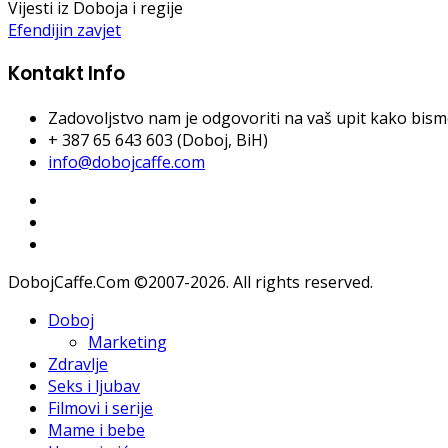
Vijesti iz Doboja i regije
Efendijin zavjet
Kontakt Info
Zadovoljstvo nam je odgovoriti na vaš upit kako bismo 
+ 387 65 643 603 (Doboj, BiH)
info@dobojcaffe.com
DobojCaffe.Com ©2007-2026. All rights reserved.
Doboj
Marketing
Zdravlje
Seks i ljubav
Filmovi i serije
Mame i bebe