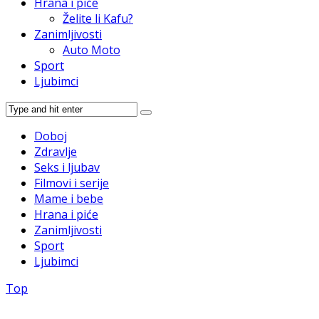
Hrana i piće
Želite li Kafu?
Zanimljivosti
Auto Moto
Sport
Ljubimci
Doboj
Zdravlje
Seks i ljubav
Filmovi i serije
Mame i bebe
Hrana i piće
Zanimljivosti
Sport
Ljubimci
Top