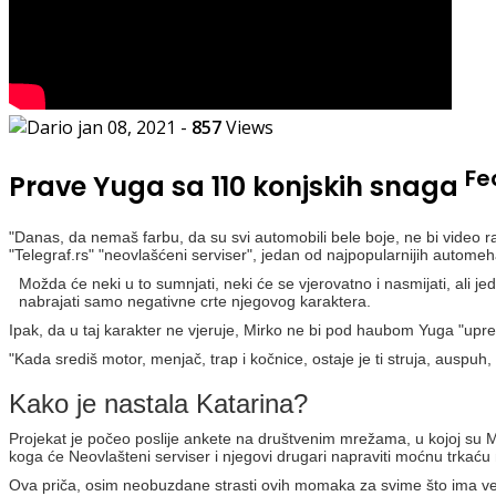
jan 08, 2021
-
857
Views
Fe
Prave Yuga sa 110 konjskih snaga
"Danas, da nemaš farbu, da su svi automobili bele boje, ne bi video ra
"Telegraf.rs" "neovlašćeni serviser", jedan od najpopularnijih automeha
Možda će neki u to sumnjati, neki će se vjerovatno i nasmijati, ali
nabrajati samo negativne crte njegovog karaktera.
Ipak, da u taj karakter ne vjeruje, Mirko ne bi pod haubom Yuga "upr
"Kada središ motor, menjač, trap i kočnice, ostaje je ti struja, auspuh, 
Kako je nastala Katarina?
Projekat je počeo poslije ankete na društvenim mrežama, u kojoj su Mir
koga će Neovlašteni serviser i njegovi drugari napraviti moćnu trkaću
Ova priča, osim neobuzdane strasti ovih momaka za svime što ima ve