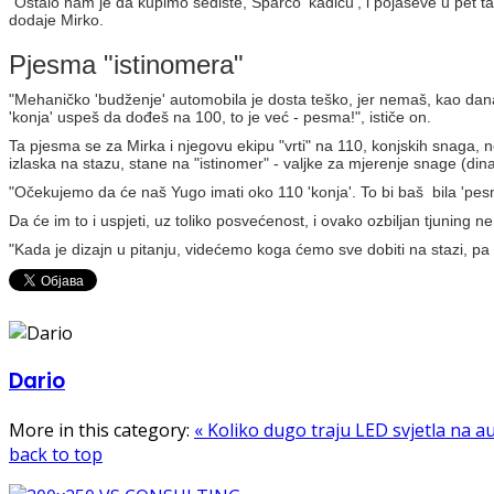
"Ostalo nam je da kupimo sedište, Sparco 'kadicu', i pojaseve u pet tač
dodaje Mirko.
Pjesma "istinomera"
"Mehaničko 'budženje' automobila je dosta teško, jer nemaš, kao danas
'konja' uspeš da dođeš na 100, to je već - pesma!", ističe on.
Ta pjesma se za Mirka i njegovu ekipu "vrti" na 110, konjskih snaga, n
izlaska na stazu, stane na "istinomer" - valjke za mjerenje snage (di
"Očekujemo da će naš Yugo imati oko 110 'konja'. To bi baš bila 'pe
Da će im to i uspjeti, uz toliko posvećenost, i ovako ozbiljan tjuning
"Kada je dizajn u pitanju, videćemo koga ćemo sve dobiti na stazi, pa 
Dario
More in this category:
« Koliko dugo traju LED svjetla na 
back to top