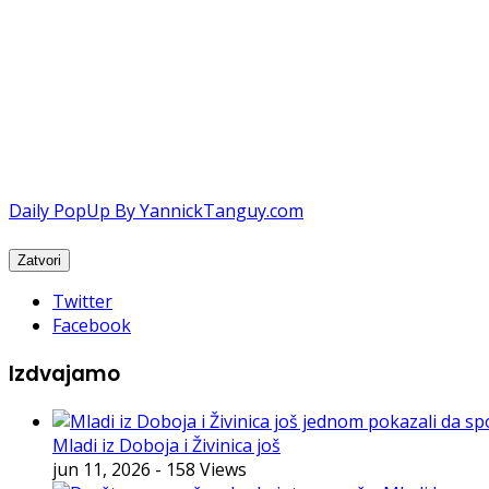
Daily PopUp By YannickTanguy.com
Twitter
Facebook
Izdvajamo
Mladi iz Doboja i Živinica još
jun 11, 2026
- 158 Views