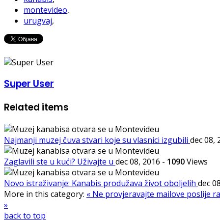
montevideo
,
urugvaj
,
Super User
Related items
Najmanji muzej čuva stvari koje su vlasnici izgubili
dec 08,
Zaglavili ste u kući? Uživajte u
dec 08, 2016
-
1090
Views
Novo istraživanje: Kanabis produžava život oboljelih
dec 0
More in this category:
« Ne provjeravajte mailove poslije
»
back to top