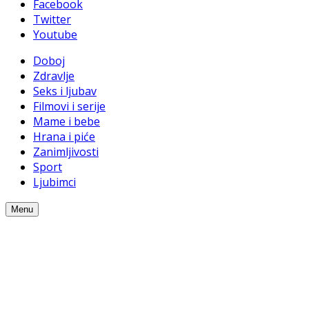
Facebook
Twitter
Youtube
Doboj
Zdravlje
Seks i ljubav
Filmovi i serije
Mame i bebe
Hrana i piće
Zanimljivosti
Sport
Ljubimci
Menu