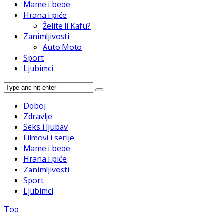
Mame i bebe
Hrana i piće
Želite li Kafu?
Zanimljivosti
Auto Moto
Sport
Ljubimci
Doboj
Zdravlje
Seks i ljubav
Filmovi i serije
Mame i bebe
Hrana i piće
Zanimljivosti
Sport
Ljubimci
Top