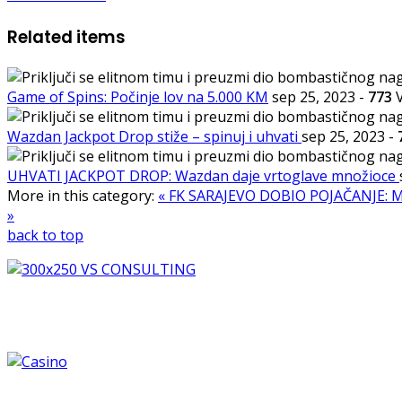
Related items
Game of Spins: Počinje lov na 5.000 KM
sep 25, 2023
-
773
V
Wazdan Jackpot Drop stiže – spinuj i uhvati
sep 25, 2023
-
UHVATI JACKPOT DROP: Wazdan daje vrtoglave množioce
More in this category:
« FK SARAJEVO DOBIO POJAČANJE: M
»
back to top