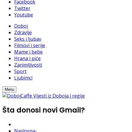
Facebook
Twitter
Youtube
Doboj
Zdravlje
Seks i ljubav
Filmovi i serije
Mame i bebe
Hrana i piće
Zanimljivosti
Sport
Ljubimci
Menu
Šta donosi novi Gmail?
Naslovna
-