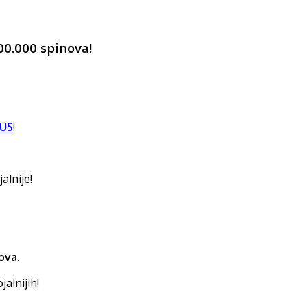
0.000 spinova!
US
!
alnije!
ova.
alnijih!