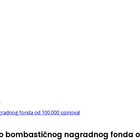
i dio bombastičnog nagradnog fonda o