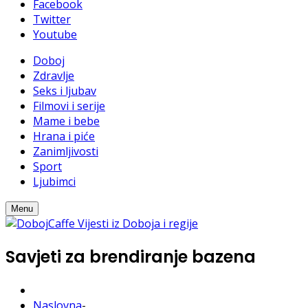
Facebook
Twitter
Youtube
Doboj
Zdravlje
Seks i ljubav
Filmovi i serije
Mame i bebe
Hrana i piće
Zanimljivosti
Sport
Ljubimci
Menu
Savjeti za brendiranje bazena
Naslovna
-