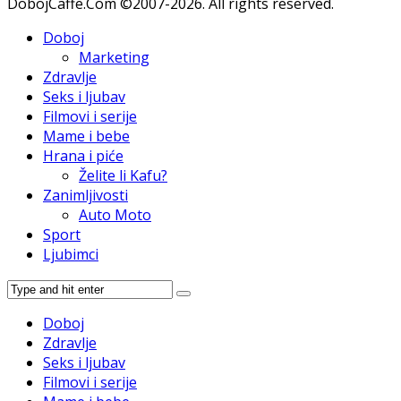
DobojCaffe.Com ©2007-2026. All rights reserved.
Doboj
Marketing
Zdravlje
Seks i ljubav
Filmovi i serije
Mame i bebe
Hrana i piće
Želite li Kafu?
Zanimljivosti
Auto Moto
Sport
Ljubimci
Doboj
Zdravlje
Seks i ljubav
Filmovi i serije