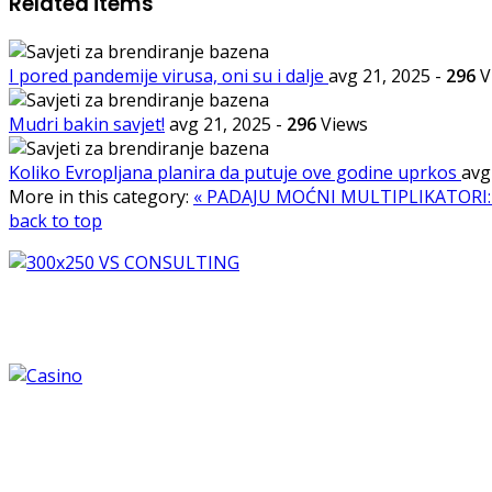
Related items
I pored pandemije virusa, oni su i dalje
avg 21, 2025
-
296
V
Mudri bakin savjet!
avg 21, 2025
-
296
Views
Koliko Evropljana planira da putuje ove godine uprkos
avg
More in this category:
« PADAJU MOĆNI MULTIPLIKATORI: U
back to top