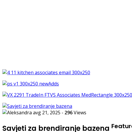
avg 21, 2025
-
296
Views
Featu
Savjeti za brendiranje bazena