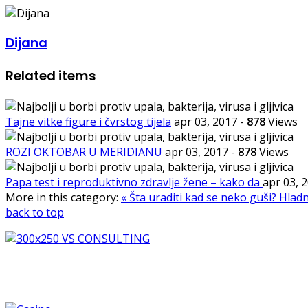
Dijana
Related items
Tajne vitke figure i čvrstog tijela
apr 03, 2017
-
878
Views
ROZI OKTOBAR U MERIDIANU
apr 03, 2017
-
878
Views
Papa test i reproduktivno zdravlje žene – kako da
apr 03, 
More in this category:
« Šta uraditi kad se neko guši?
Hladn
back to top