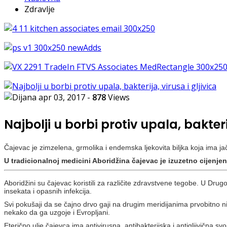
Zdravlje
apr 03, 2017
-
878
Views
Najbolji u borbi protiv upala, bakteri
Čajevac je zimzelena, grmolika i endemska ljekovita biljka koja ima jač
U tradicionalnoj medicini Aboridžina čajevac je izuzetno cijenjen z
Aboridžini su čajevac koristili za različite zdravstvene tegobe. U Drugo
insekata i opasnih infekcija.
Svi pokušaji da se čajno drvo gaji na drugim meridijanima prvobitno nisu 
nekako da ga uzgoje i Evropljani.
Eterično ulje čajevca ima antivirusna, antibakterijska i antigljivična svo