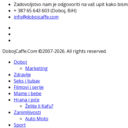
Zadovoljstvo nam je odgovoriti na vaš upit kako bismo 
+ 387 65 643 603 (Doboj, BiH)
info@dobojcaffe.com
DobojCaffe.Com ©2007-2026. All rights reserved.
Doboj
Marketing
Zdravlje
Seks i ljubav
Filmovi i serije
Mame i bebe
Hrana i piće
Želite li Kafu?
Zanimljivosti
Auto Moto
Sport