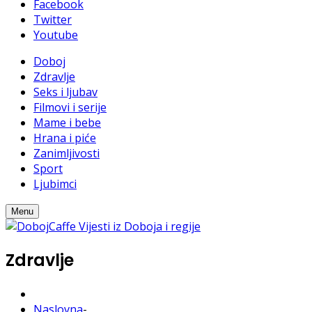
Facebook
Twitter
Youtube
Doboj
Zdravlje
Seks i ljubav
Filmovi i serije
Mame i bebe
Hrana i piće
Zanimljivosti
Sport
Ljubimci
Menu
Zdravlje
Naslovna
-