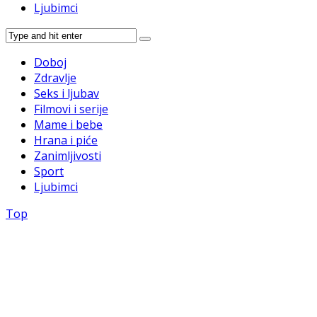
Ljubimci
Doboj
Zdravlje
Seks i ljubav
Filmovi i serije
Mame i bebe
Hrana i piće
Zanimljivosti
Sport
Ljubimci
Top