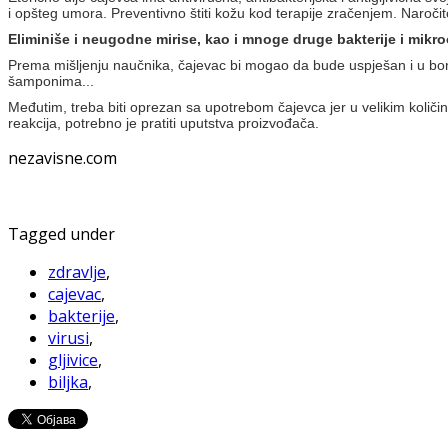
i opšteg umora. Preventivno štiti kožu kod terapije zračenjem. Naročito 
Eliminiše i neugodne mirise, kao i mnoge druge bakterije i mikr
Prema mišljenju naučnika, čajevac bi mogao da bude uspješan i u borb
šamponima...
Međutim, treba biti oprezan sa upotrebom čajevca jer u velikim količi
reakcija, potrebno je pratiti uputstva proizvođača.
nezavisne.com
Tagged under
zdravlje
,
cajevac
,
bakterije
,
virusi
,
gljivice
,
biljka
,