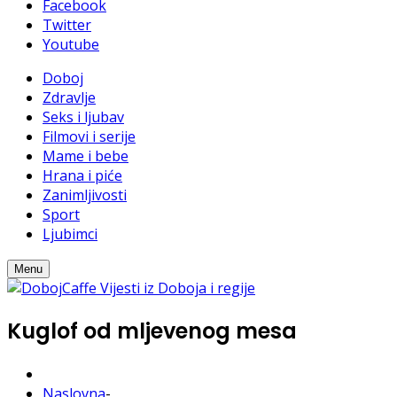
Facebook
Twitter
Youtube
Doboj
Zdravlje
Seks i ljubav
Filmovi i serije
Mame i bebe
Hrana i piće
Zanimljivosti
Sport
Ljubimci
Menu
Kuglof od mljevenog mesa
Naslovna
-