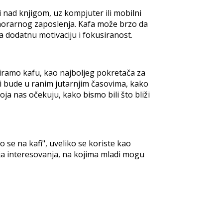
i nad knjigom, uz kompjuter ili mobilni
honorarnog zaposlenja. Kafa može brzo da
a dodatnu motivaciju i fokusiranost.
biramo kafu, kao najboljeg pokretača za
di bude u ranim jutarnjim časovima, kako
oja nas očekuju, kako bismo bili što bliži
se na kafi", uveliko se koriste kao
lja interesovanja, na kojima mladi mogu