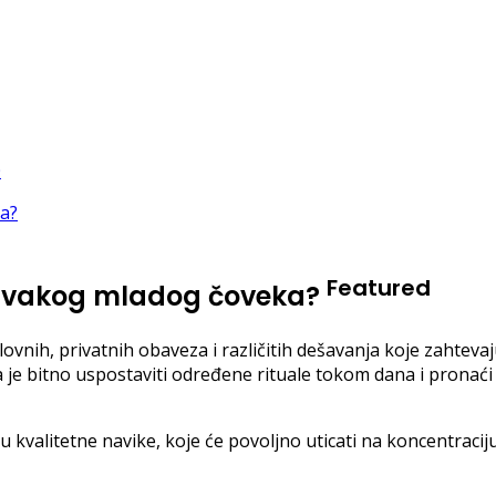
Featured
ti svakog mladog čoveka?
ih, privatnih obaveza i različitih dešavanja koje zahtevaju
 je bitno uspostaviti određene rituale tokom dana i pronaći
 kvalitetne navike, koje će povoljno uticati na koncentracij