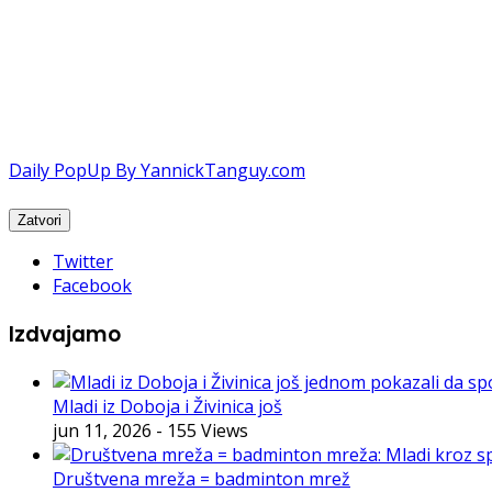
Daily PopUp By YannickTanguy.com
Twitter
Facebook
Izdvajamo
Mladi iz Doboja i Živinica još
jun 11, 2026
- 155 Views
Društvena mreža = badminton mrež