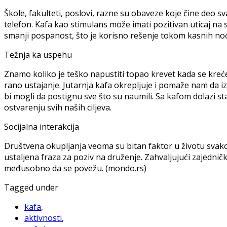
Škole, fakulteti, poslovi, razne su obaveze koje čine deo sv
telefon. Kafa kao stimulans može imati pozitivan uticaj na
smanji pospanost, što je korisno rešenje tokom kasnih noćn
Težnja ka uspehu
Znamo koliko je teško napustiti topao krevet kada se kreće
rano ustajanje. Jutarnja kafa okrepljuje i pomaže nam da i
bi mogli da postignu sve što su naumili. Sa kafom dolazi st
ostvarenju svih naših ciljeva.
Socijalna interakcija
Društvena okupljanja veoma su bitan faktor u životu svako
ustaljena fraza za poziv na druženje. Zahvaljujući zajedni
međusobno da se povežu. (mondo.rs)
Tagged under
kafa
,
aktivnosti
,