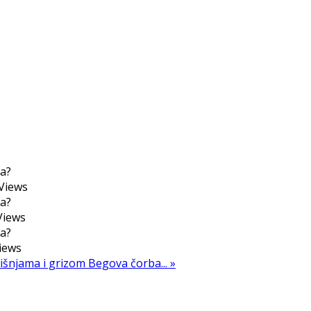
Views
iews
iews
višnjama i grizom
Begova čorba... »