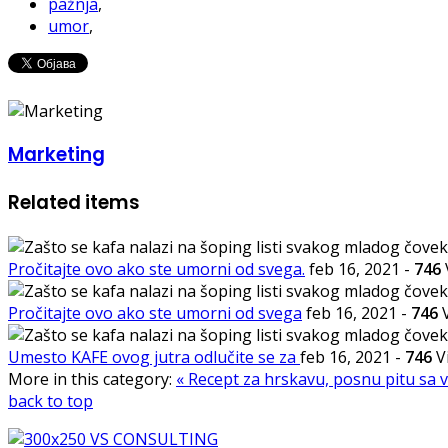
pažnja
,
umor
,
Marketing
Related items
Pročitajte ovo ako ste umorni od svega.
feb 16, 2021
-
746
Pročitajte ovo ako ste umorni od svega
feb 16, 2021
-
746
V
Umesto KAFE ovog jutra odlučite se za
feb 16, 2021
-
746
V
More in this category:
« Recept za hrskavu, posnu pitu sa 
back to top