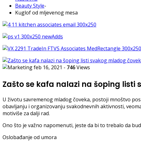
Beauty Style
-
Kuglof od mljevenog mesa
feb 16, 2021
-
746
Views
Zašto se kafa nalazi na šoping lis
U životu savremenog mladog čoveka, postoji mnoštvo poslovn
obavljanju i organizovanju svakodnevnih aktivnosti, veoma
motiviše za dalji rad.
Ono što je važno napomenuti, jeste da bi to trebalo da budu
Oslobađanje od umora