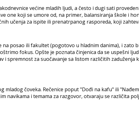
akodnevnice većine mladih ljudi, a često i dugi sati proveden
 sve one koji se umore od, na primer, balansiranja škole i 
ih učenja za ispite ili prenatrpanog rasporeda, koji zahtev
 na posao ili fakultet (pogotovo u hladnim danima), i zato 
zoštrimo fokus. Opšte je poznata činjenica da se uspešni lju
av i spremnost za suočavanje sa listom različitih zaduženja k
g mladog čoveka. Rečenice poput "Dođi na kafu" ili "Nađemo 
čkim navikama i temama za razgovor, otvaraju se različita po