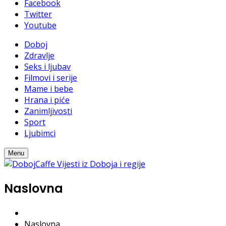
Facebook
Twitter
Youtube
Doboj
Zdravlje
Seks i ljubav
Filmovi i serije
Mame i bebe
Hrana i piće
Zanimljivosti
Sport
Ljubimci
Menu
Naslovna
Naslovna