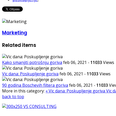
Marketing
Related items
Kako smanjiti potrošnju goriva
feb 06, 2021
-
11033
Views
Vic dana: Poskupljenje goriva
feb 06, 2021
-
11033
Views
90 godina Boschevih filtera goriva
feb 06, 2021
-
11033
Vie
More in this category:
« Vic dana: Poskupljenje goriva
Vic d
back to top