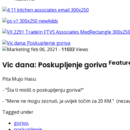
feb 06, 2021
-
11033
Views
Featur
Vic dana: Poskupljenje goriva
Pita Mujo Hasu:
- "Šta ti misliš o poskupljenju goriva?"
- "Mene ne mogu zeznuti, ja uvijek točim za 20 KM." (neza
Tagged under
gorivo
,
poskupljenje
,