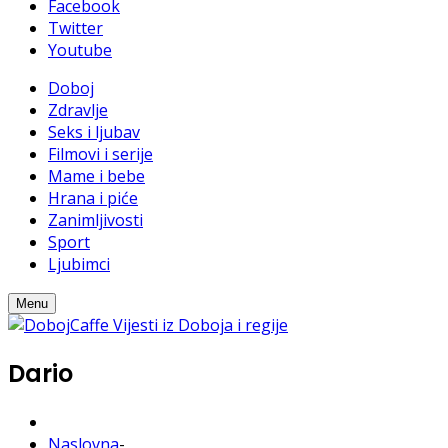
Facebook
Twitter
Youtube
Doboj
Zdravlje
Seks i ljubav
Filmovi i serije
Mame i bebe
Hrana i piće
Zanimljivosti
Sport
Ljubimci
Menu
Dario
Naslovna
-