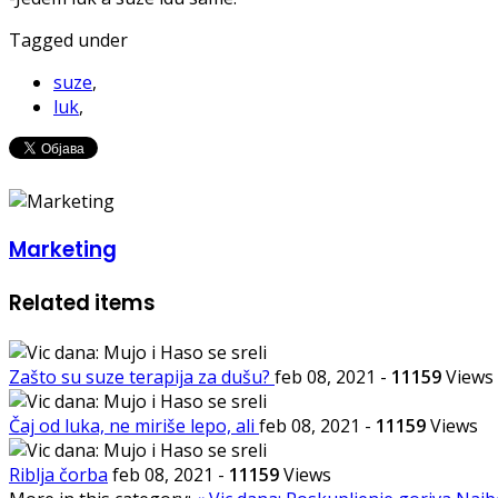
Tagged under
suze
,
luk
,
Marketing
Related items
Zašto su suze terapija za dušu?
feb 08, 2021
-
11159
Views
Čaj od luka, ne miriše lepo, ali
feb 08, 2021
-
11159
Views
Riblja čorba
feb 08, 2021
-
11159
Views