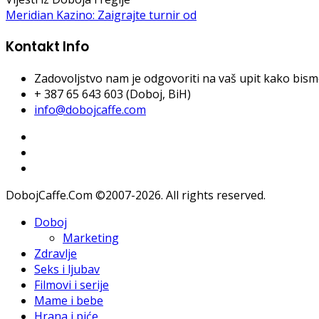
Meridian Kazino: Zaigrajte turnir od
Kontakt Info
Zadovoljstvo nam je odgovoriti na vaš upit kako bismo 
+ 387 65 643 603 (Doboj, BiH)
info@dobojcaffe.com
DobojCaffe.Com ©2007-2026. All rights reserved.
Doboj
Marketing
Zdravlje
Seks i ljubav
Filmovi i serije
Mame i bebe
Hrana i piće