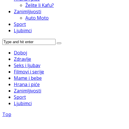
Želite li Kafu?
Zanimljivosti
Auto Moto
Sport
Ljubimci
Doboj
Zdravlje
Seks i ljubav
Filmovi i serije
Mame i bebe
Hrana i piće
Zanimljivosti
Sport
Ljubimci
Top