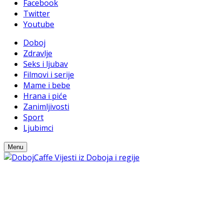
Facebook
Twitter
Youtube
Doboj
Zdravlje
Seks i ljubav
Filmovi i serije
Mame i bebe
Hrana i piće
Zanimljivosti
Sport
Ljubimci
Menu