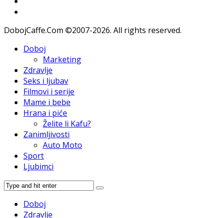
DobojCaffe.Com ©2007-2026. All rights reserved.
Doboj
Marketing
Zdravlje
Seks i ljubav
Filmovi i serije
Mame i bebe
Hrana i piće
Želite li Kafu?
Zanimljivosti
Auto Moto
Sport
Ljubimci
Doboj
Zdravlje