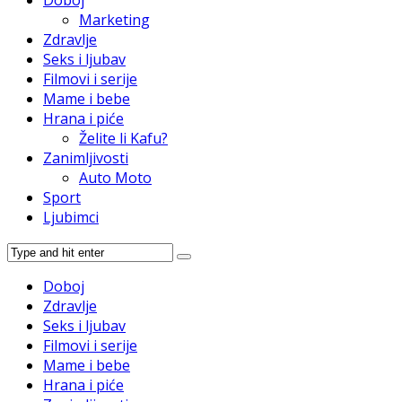
Doboj
Marketing
Zdravlje
Seks i ljubav
Filmovi i serije
Mame i bebe
Hrana i piće
Želite li Kafu?
Zanimljivosti
Auto Moto
Sport
Ljubimci
Doboj
Zdravlje
Seks i ljubav
Filmovi i serije
Mame i bebe
Hrana i piće