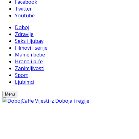
Facebook
Twitter
Youtube
Doboj
Zdravlje
Seks i ljubav
Filmovi i serije
Mame i bebe
Hrana i piće
Zanimljivosti
Sport
Ljubimci
Menu