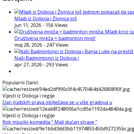
Mladi iz Doboja i Živinica još
jun 11, 2026
- 156 Views
Društvena mreža = badminton mrež
maj 28, 2026
- 247 Views
Naši Badmintonci iz Doboja i
apr 27, 2026
- 293 Views
Popularni članci
Vijesti iz Doboja i regije
Dan ljudskih prava obilježava se u više gradova u
Vijesti iz Doboja i regije
Rok mjuzikl-komedija " Mali dućan strave "