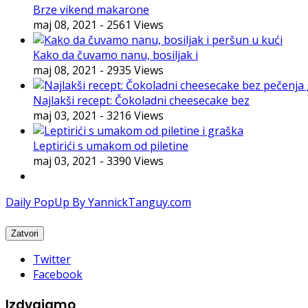
Brze vikend makarone
maj 08, 2021
- 2561 Views
Kako da čuvamo nanu, bosiljak i
maj 08, 2021
- 2935 Views
Najlakši recept: Čokoladni cheesecake bez
maj 03, 2021
- 3216 Views
Leptirići s umakom od piletine
maj 03, 2021
- 3390 Views
Daily PopUp By YannickTanguy.com
Twitter
Facebook
Izdvajamo