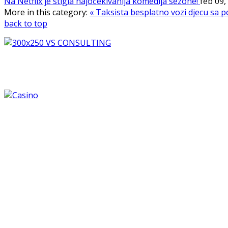
Na Netflix je stigla najočekivanija komedija sezone!
feb 09
More in this category:
« Taksista besplatno vozi djecu sa
back to top