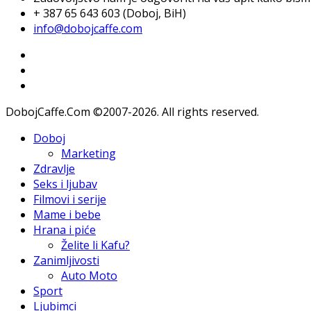
+ 387 65 643 603 (Doboj, BiH)
info@dobojcaffe.com
DobojCaffe.Com ©2007-2026. All rights reserved.
Doboj
Marketing
Zdravlje
Seks i ljubav
Filmovi i serije
Mame i bebe
Hrana i piće
Želite li Kafu?
Zanimljivosti
Auto Moto
Sport
Ljubimci