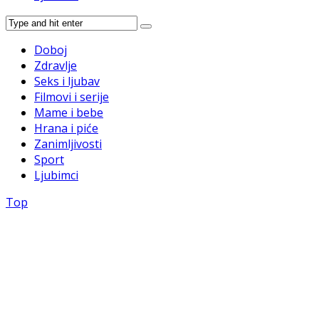
Doboj
Zdravlje
Seks i ljubav
Filmovi i serije
Mame i bebe
Hrana i piće
Zanimljivosti
Sport
Ljubimci
Top