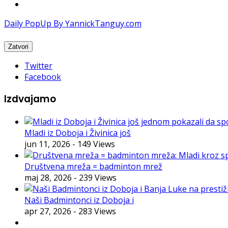
Daily PopUp By YannickTanguy.com
Twitter
Facebook
Izdvajamo
Mladi iz Doboja i Živinica još
jun 11, 2026
- 149 Views
Društvena mreža = badminton mrež
maj 28, 2026
- 239 Views
Naši Badmintonci iz Doboja i
apr 27, 2026
- 283 Views