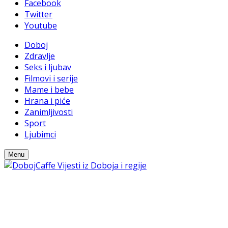
Facebook
Twitter
Youtube
Doboj
Zdravlje
Seks i ljubav
Filmovi i serije
Mame i bebe
Hrana i piće
Zanimljivosti
Sport
Ljubimci
Menu