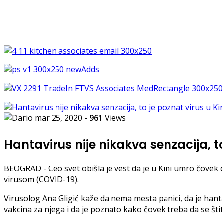
mar 25, 2020
-
961
Views
Hantavirus nije nikakva senzacija, to
BEOGRAD - Ceo svet obišla je vest da je u Kini umro čovek
virusom (COVID-19).
Virusolog Ana Gligić kaže da nema mesta panici, da je hant
vakcina za njega i da je poznato kako čovek treba da se štit