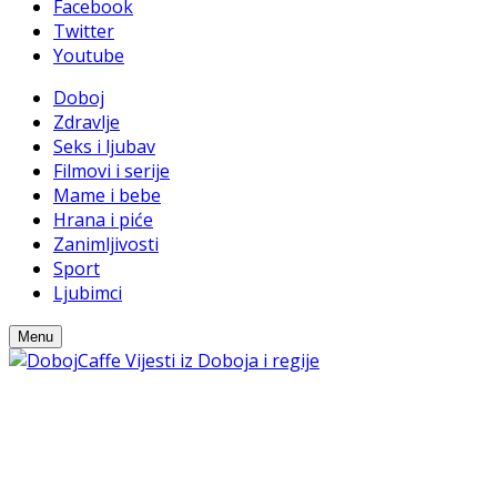
Facebook
Twitter
Youtube
Doboj
Zdravlje
Seks i ljubav
Filmovi i serije
Mame i bebe
Hrana i piće
Zanimljivosti
Sport
Ljubimci
Menu