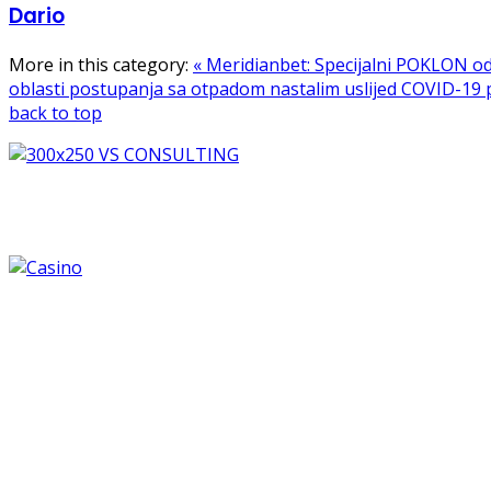
Dario
More in this category:
« Meridianbet: Specijalni POKLON od
oblasti postupanja sa otpadom nastalim uslijed COVID-19 
back to top