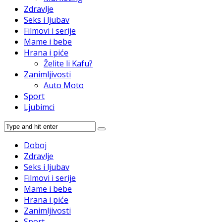
Zdravlje
Seks i ljubav
Filmovi i serije
Mame i bebe
Hrana i piće
Želite li Kafu?
Zanimljivosti
Auto Moto
Sport
Ljubimci
Doboj
Zdravlje
Seks i ljubav
Filmovi i serije
Mame i bebe
Hrana i piće
Zanimljivosti
Sport