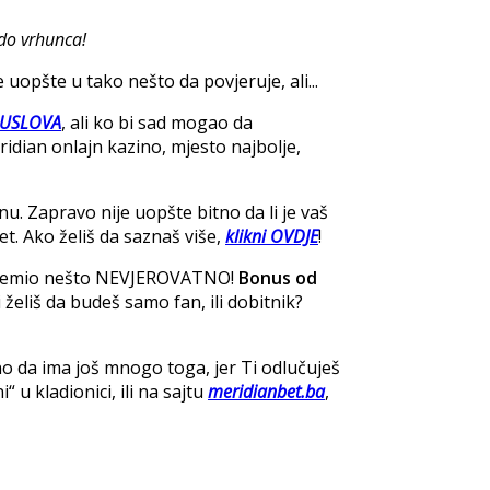
 do vrhunca!
opšte u tako nešto da povjeruje, ali...
 USLOVA
, ali ko bi sad mogao da
ridian onlajn kazino, mjesto najbolje,
nu. Zapravo nije uopšte bitno da li je vaš
et. Ako želiš da saznaš više,
klikni OVDJE
!
pripremio nešto NEVJEROVATNO!
Bonus od
i želiš da budeš samo fan, ili dobitnik?
no da ima još mnogo toga, jer Ti odlučuješ
 u kladionici, ili na sajtu
meridianbet.ba
,