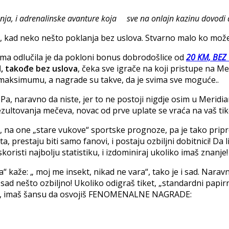
enja, i adrenalinske avanture koja sve na onlajn kazinu dovodi
, kad neko nešto poklanja bez uslova. Stvarno malo ko može u
ima odlučila je da pokloni bonus dobrodošlice od
20 KM, BEZ
, takođe bez uslova
, čeka sve igrače na koji pristupe na Me
na maksimumu, a nagrade su takve, da je svima sve moguće..
 Pa, naravno da niste, jer to ne postoji nigdje osim u Meridia
on rezultovanja mečeva, novac od prve uplate se vraća na vaš tik
džu“, na one „stare vukove“ sportske prognoze, pa je tako 
a, prestaju biti samo fanovi, i postaju ozbiljni dobitnici! Da l
skoristi najbolju statistiku, i izdominiraj ukoliko imaš znanje!
 kaže: „ moj me insekt, nikad ne vara“, tako je i sad. Narav
sad nešto ozbiljno! Ukoliko odigraš tiket, „standardni papirni“
KM, imaš šansu da osvojiš FENOMENALNE NAGRADE: