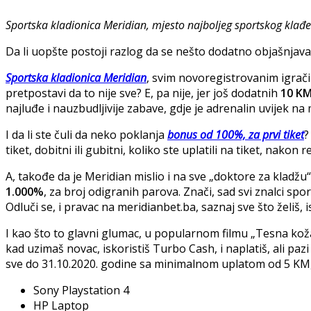
Sportska kladionica Meridian, mjesto najboljeg sportskog klađ
Da li uopšte postoji razlog da se nešto dodatno objašnjava
Sportska kladionica Meridian
, svim novoregistrovanim igrač
pretpostavi da to nije sve? E, pa nije, jer još dodatnih
10 KM
najluđe i nauzbudljivije zabave, gdje je adrenalin uvijek 
I da li ste čuli da neko poklanja
bonus od 100%, za prvi tiket
?
tiket, dobitni ili gubitni, koliko ste uplatili na tiket, nak
A, takođe da je Meridian mislio i na sve „doktore za kla
1.000%
, za broj odigranih parova. Znači, sad svi znalci sport
Odluči se, i pravac na meridianbet.ba, saznaj sve što želiš, i
I kao što to glavni glumac, u popularnom filmu „Tesna koža“
kad uzimaš novac, iskoristiš Turbo Cash, i naplatiš, ali pazi 
sve do 31.10.2020. godine sa minimalnom uplatom od 5 
Sony Playstation 4
HP Laptop