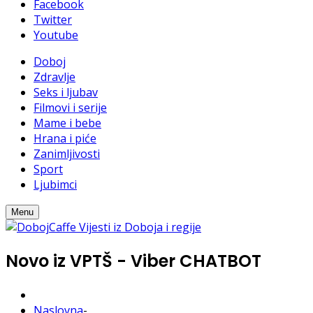
Facebook
Twitter
Youtube
Doboj
Zdravlje
Seks i ljubav
Filmovi i serije
Mame i bebe
Hrana i piće
Zanimljivosti
Sport
Ljubimci
Menu
Novo iz VPTŠ - Viber CHATBOT
Naslovna
-