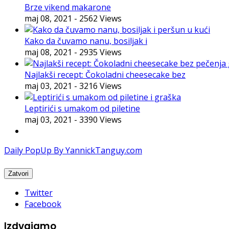
Brze vikend makarone
maj 08, 2021
- 2562 Views
Kako da čuvamo nanu, bosiljak i
maj 08, 2021
- 2935 Views
Najlakši recept: Čokoladni cheesecake bez
maj 03, 2021
- 3216 Views
Leptirići s umakom od piletine
maj 03, 2021
- 3390 Views
Daily PopUp By YannickTanguy.com
Twitter
Facebook
Izdvajamo