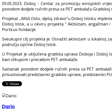
0
5
.05.2023. Doboj - Centar za promociju evropskih vrijed
povodom dodjele ručnih presa za PET
ambalažu
Gradskoj u
Projekat ,,Misli čisto, djeluj zdravo"u Doboj Istoku impl
Doboj Istok, a u okviru projekta " Aktivizam, angažman 
Porticus fondacije.
Sveukupni cilj projekta je: Osnažiti aktivizam u lokalnoj z
području općine Doboj Istok.
U Projekat je uključena gradska uprava Doboja i Doboj I
bavi otkupom i preradom PET ambalaže
.
Sastanak povodom dodjele ručnih presa za PET ambalažu
prisustvovati predstavnici gradske uprave,
predstavnici PU
Dario