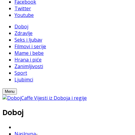
Facebook
Twitter
Youtube
Doboj
Zdravlje
Seks i ljubav
Filmovi i serije
Mame i bebe
Hrana i piće
Zanimljivosti
Sport
Ljubimci
Menu
Doboj
Naslovna
-