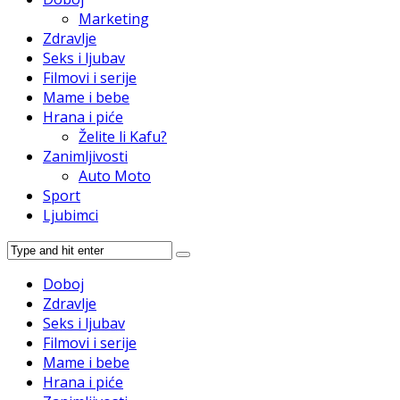
Marketing
Zdravlje
Seks i ljubav
Filmovi i serije
Mame i bebe
Hrana i piće
Želite li Kafu?
Zanimljivosti
Auto Moto
Sport
Ljubimci
Doboj
Zdravlje
Seks i ljubav
Filmovi i serije
Mame i bebe
Hrana i piće