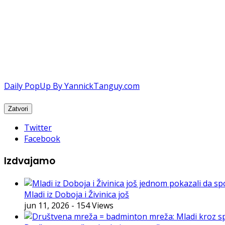
Daily PopUp By YannickTanguy.com
Twitter
Facebook
Izdvajamo
Mladi iz Doboja i Živinica još
jun 11, 2026
- 154 Views