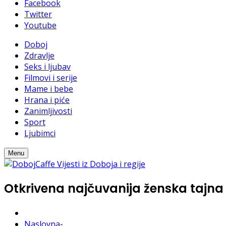
Facebook
Twitter
Youtube
Doboj
Zdravlje
Seks i ljubav
Filmovi i serije
Mame i bebe
Hrana i piće
Zanimljivosti
Sport
Ljubimci
Menu
Otkrivena najčuvanija ženska tajna
Naslovna
-