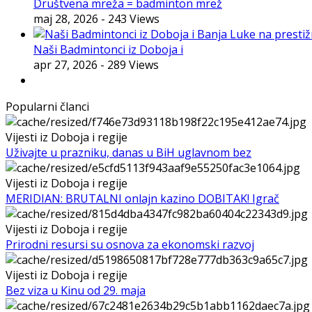
Društvena mreža = badminton mrež
maj 28, 2026
- 243 Views
Naši Badmintonci iz Doboja i
apr 27, 2026
- 289 Views
Popularni članci
Vijesti iz Doboja i regije
Uživajte u prazniku, danas u BiH uglavnom bez
Vijesti iz Doboja i regije
MERIDIAN: BRUTALNI onlajn kazino DOBITAK! Igrač
Vijesti iz Doboja i regije
Prirodni resursi su osnova za ekonomski razvoj
Vijesti iz Doboja i regije
Bez viza u Kinu od 29. maja