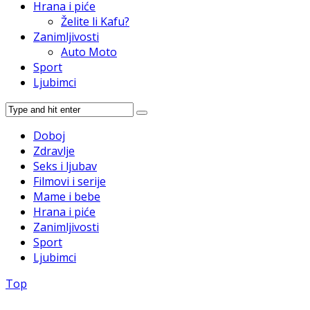
Hrana i piće
Želite li Kafu?
Zanimljivosti
Auto Moto
Sport
Ljubimci
Doboj
Zdravlje
Seks i ljubav
Filmovi i serije
Mame i bebe
Hrana i piće
Zanimljivosti
Sport
Ljubimci
Top