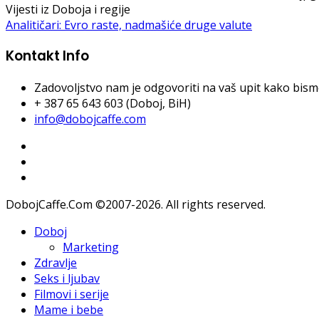
Vijesti iz Doboja i regije
Analitičari: Evro raste, nadmašiće druge valute
Kontakt Info
Zadovoljstvo nam je odgovoriti na vaš upit kako bismo 
+ 387 65 643 603 (Doboj, BiH)
info@dobojcaffe.com
DobojCaffe.Com ©2007-2026. All rights reserved.
Doboj
Marketing
Zdravlje
Seks i ljubav
Filmovi i serije
Mame i bebe