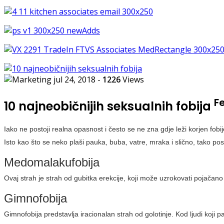
jul 24, 2018
-
1226
Views
F
10 najneobičnijih seksualnih fobija
Iako ne postoji realna opasnost i često se ne zna gdje leži korjen fobi
Isto kao što se neko plaši pauka, buba, vatre, mraka i slično, tako post
Medomalakufobija
Ovaj strah je strah od gubitka erekcije, koji može uzrokovati pojačano
Gimnofobija
Gimnofobija predstavlja iracionalan strah od golotinje. Kod ljudi koji pat