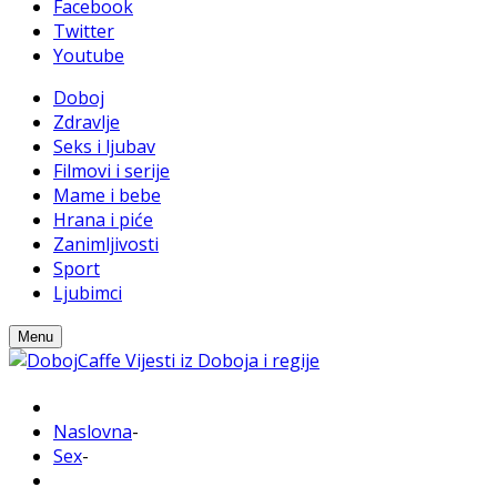
Facebook
Twitter
Youtube
Doboj
Zdravlje
Seks i ljubav
Filmovi i serije
Mame i bebe
Hrana i piće
Zanimljivosti
Sport
Ljubimci
Menu
Naslovna
-
Sex
-