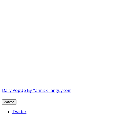
Daily PopUp By YannickTanguy.com
Twitter