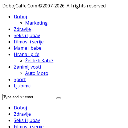
DobojCaffe.Com ©2007-2026. All rights reserved.
Doboj
Marketing
Zdravlje
Seks i ljubav
Filmovi i serije
Mame i bebe
Hrana i piće
Želite li Kafu?
Zanimljivosti
Auto Moto
Sport
Ljubimci
Doboj
Zdravlje
Seks i ljubav
Filmovi i serije