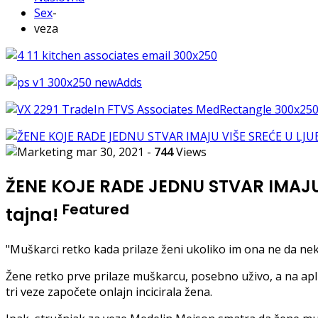
Sex
-
veza
mar 30, 2021
-
744
Views
ŽENE KOJE RADE JEDNU STVAR IMAJU 
Featured
tajna!
"Muškarci retko kada prilaze ženi ukoliko im ona ne da neki 
Žene retko prve prilaze muškarcu, posebno uživo, a na apli
tri veze započete onlajn incicirala žena.