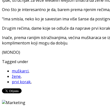
Ipak, stručnjak za veze Medelin Mejson smatra da žene mu
Ono što je interesantno je da, barem prema njenim rečima, 
"Ima smisla, neko ko je savestan ima više šanse da postigne 
Drugim rečima, dame koje se odluče da naprave prvi korak o
Inače, prema ranijim istraživanjima, većina muškaraca se i
komplimentom koji mogu da dobiju.
(MONDO)
Tagged under
muškarci
,
žene
,
prvi korak
,