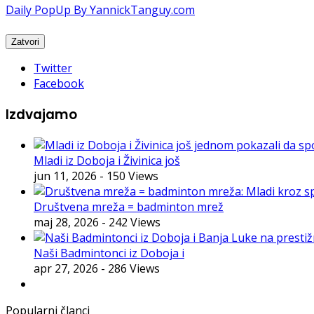
Daily PopUp By YannickTanguy.com
Twitter
Facebook
Izdvajamo
Mladi iz Doboja i Živinica još
jun 11, 2026
- 150 Views
Društvena mreža = badminton mrež
maj 28, 2026
- 242 Views
Naši Badmintonci iz Doboja i
apr 27, 2026
- 286 Views
Popularni članci