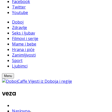
Facebook
Twitter
Youtube
Doboj
Zdravlje
Seks i ljubav
Filmovi i serije
Mame i bebe
Hrana i piće
Zanimljivosti
Sport
Ljubimci
Menu
veza
Naslovna
-