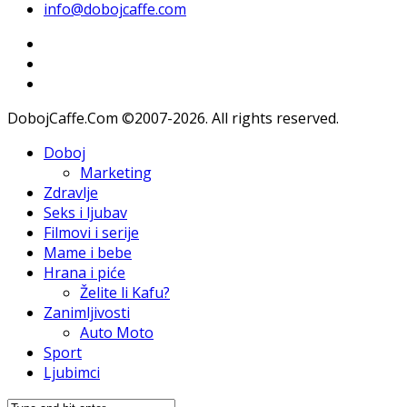
info@dobojcaffe.com
DobojCaffe.Com ©2007-2026. All rights reserved.
Doboj
Marketing
Zdravlje
Seks i ljubav
Filmovi i serije
Mame i bebe
Hrana i piće
Želite li Kafu?
Zanimljivosti
Auto Moto
Sport
Ljubimci