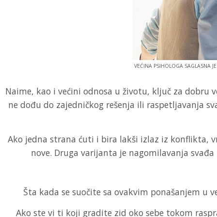
VEĆINA PSIHOLOGA SAGLASNA J
Naime, kao i većini odnosa u životu, ključ za dobru
ne dođu do zajedničkog rešenja ili raspetljavanja s
Ako jedna strana ćuti i bira lakši izlaz iz konflikt
nove. Druga varijanta je nagomilavanja svađa 
Šta kada se suočite sa ovakvim ponašanjem u v
Ako ste vi ti koji gradite zid oko sebe tokom raspr