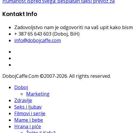
Humanost ispred svega: Besplatan taksi prevoz za
Kontakt Info
Zadovoljstvo nam je odgovoriti na vaš upit kako bismo 
+ 387 65 643 603 (Doboj, BiH)
info@dobojcaffe.com
DobojCaffe.Com ©2007-2026. All rights reserved.
Doboj
Marketing
Zdravlje
Seks i ljubav
Filmovi i serije
Mame i bebe
Hrana i piće
Želite li Kafu?