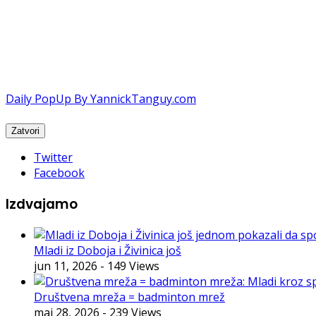
Daily PopUp By YannickTanguy.com
Twitter
Facebook
Izdvajamo
Mladi iz Doboja i Živinica još
jun 11, 2026
- 149 Views
Društvena mreža = badminton mrež
maj 28, 2026
- 239 Views