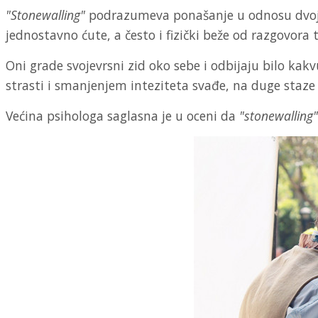
"Stonewalling"
podrazumeva ponašanje u odnosu dvoje l
jednostavno ćute, a često i fizički beže od razgovora
Oni grade svojevrsni zid oko sebe i odbijaju bilo ka
strasti i smanjenjem inteziteta svađe, na duge staze 
Većina psihologa saglasna je u oceni da
"stonewalling"