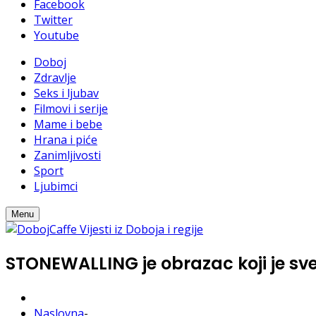
Facebook
Twitter
Youtube
Doboj
Zdravlje
Seks i ljubav
Filmovi i serije
Mame i bebe
Hrana i piće
Zanimljivosti
Sport
Ljubimci
Menu
STONEWALLING je obrazac koji je sve
Naslovna
-