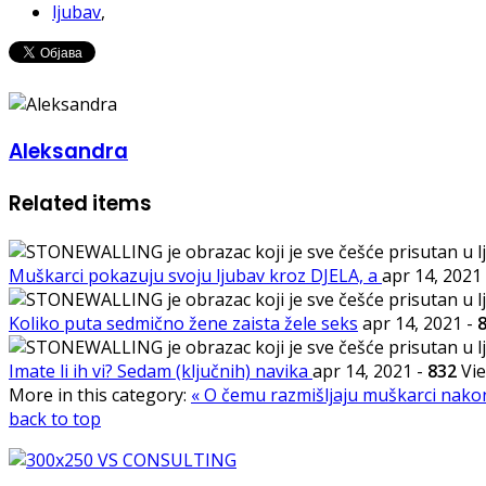
ljubav
,
Aleksandra
Related items
Muškarci pokazuju svoju ljubav kroz DJELA, a
apr 14, 2021
Koliko puta sedmično žene zaista žele seks
apr 14, 2021
-
Imate li ih vi? Sedam (ključnih) navika
apr 14, 2021
-
832
Vi
More in this category:
« O čemu razmišljaju muškarci nako
back to top