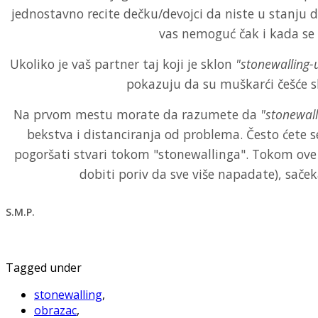
jednostavno recite dečku/devojci da niste u stanju d
vas nemoguć čak i kada se s
Ukoliko je vaš partner taj koji je sklon
"stonewalling-
pokazuju da su muškarći češće sk
Na prvom mestu morate da razumete da
"stonewall
bekstva i distanciranja od problema. Često ćete se
pogoršati stvari tokom "stonewallinga". Tokom ove 
dobiti poriv da sve više napadate), sač
S.M.P.
Tagged under
stonewalling
,
obrazac
,