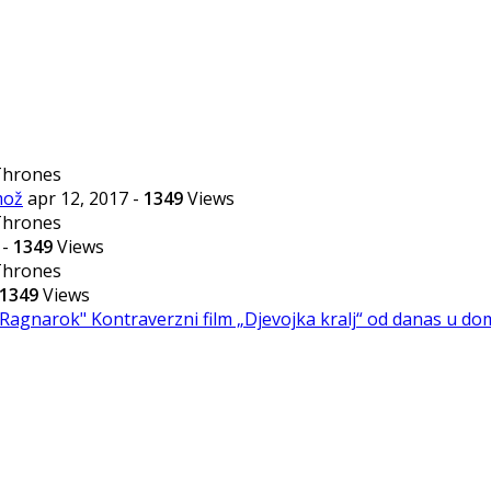
mož
apr 12, 2017
-
1349
Views
7
-
1349
Views
1349
Views
or-Ragnarok"
Kontraverzni film „Djevojka kralj“ od danas u d