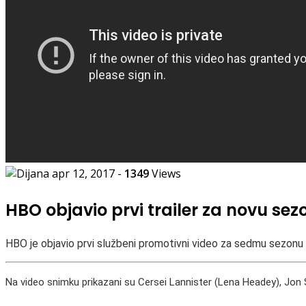
apr 12, 2017
-
1349
Views
HBO objavio prvi trailer za novu se
HBO je objavio prvi službeni promotivni video za sedmu sezonu Ga
Na video snimku prikazani su Cersei Lannister (Lena Headey), Jon 