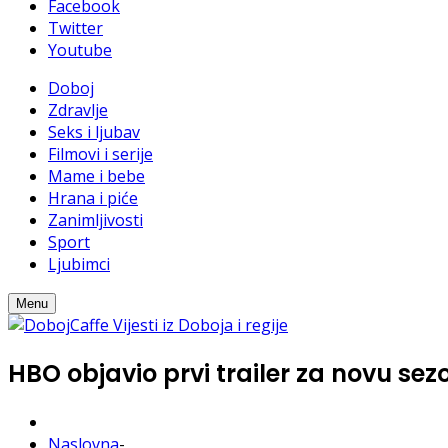
Facebook
Twitter
Youtube
Doboj
Zdravlje
Seks i ljubav
Filmovi i serije
Mame i bebe
Hrana i piće
Zanimljivosti
Sport
Ljubimci
Menu
HBO objavio prvi trailer za novu se
Naslovna
-