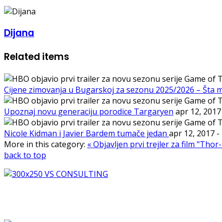
Dijana
Related items
Cijene zimovanja u Bugarskoj za sezonu 2025/2026 – Šta 
Upoznaj novu generaciju porodice Targaryen
apr 12, 201
Nicole Kidman i Javier Bardem tumače jedan
apr 12, 2017
-
More in this category:
« Objavljen prvi trejler za film "Th
back to top