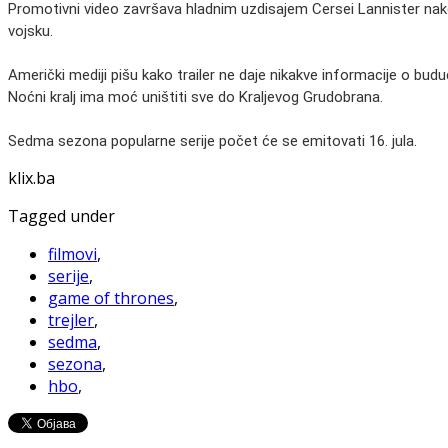
Promotivni video završava hladnim uzdisajem Cersei Lannister nakon 
vojsku.
Američki mediji pišu kako trailer ne daje nikakve informacije o buduć
Noćni kralj ima moć uništiti sve do Kraljevog Grudobrana.
Sedma sezona popularne serije počet će se emitovati 16. jula.
klix.ba
Tagged under
filmovi
,
serije
,
game of thrones
,
trejler
,
sedma
,
sezona
,
hbo
,