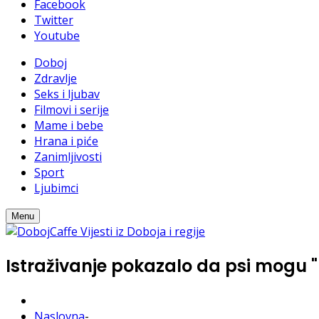
Facebook
Twitter
Youtube
Doboj
Zdravlje
Seks i ljubav
Filmovi i serije
Mame i bebe
Hrana i piće
Zanimljivosti
Sport
Ljubimci
Menu
Istraživanje pokazalo da psi mogu "p
Naslovna
-