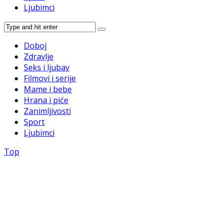
Ljubimci
Doboj
Zdravlje
Seks i ljubav
Filmovi i serije
Mame i bebe
Hrana i piće
Zanimljivosti
Sport
Ljubimci
Top