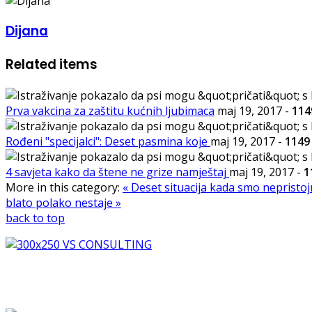
Dijana
Related items
Prva vakcina za zaštitu kućnih ljubimaca
maj 19, 2017
-
114
Rođeni "specijalci": Deset pasmina koje
maj 19, 2017
-
1149
4 savjeta kako da štene ne grize namještaj
maj 19, 2017
-
1
More in this category:
« Deset situacija kada smo nepristoj
blato polako nestaje »
back to top