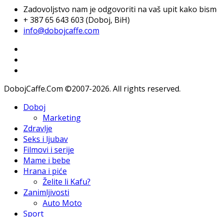
Zadovoljstvo nam je odgovoriti na vaš upit kako bismo 
+ 387 65 643 603 (Doboj, BiH)
info@dobojcaffe.com
DobojCaffe.Com ©2007-2026. All rights reserved.
Doboj
Marketing
Zdravlje
Seks i ljubav
Filmovi i serije
Mame i bebe
Hrana i piće
Želite li Kafu?
Zanimljivosti
Auto Moto
Sport