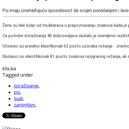
Psi imaju iznenađujuću sposobnost da svojim ponašanjem i lavežo
Žene su bile bolje od muškaraca u prepoznavanju znakova kada je pas 
Za potrebe istraživanja 40 dobrovoljaca slušalo je snimljene različite 
Učesnici su pravilno klasifikovali 63 posto uzoraka režanja - znatno 
Slušaoci su identifikovali 81 posto zvukova razigranog režanja, ali s
klix.ba
Tagged under
istraživanje
,
psi
,
ljudi
,
zanimljivo
,