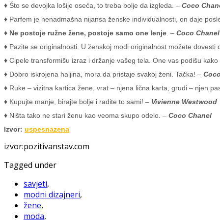
♦
Što se devojka lošije oseća, to treba bolje da izgleda. –
Coco Chan
♦
Parfem je nenadmašna nijansa ženske individualnosti, on daje posl
♦ Ne postoje ružne žene, postoje samo one lenje
. –
Coco Chanel
♦
Pazite se originalnosti. U ženskoj modi originalnost možete dovest
♦
Cipele transformišu izraz i držanje vašeg tela. One vas podišu kako f
♦
Dobro iskrojena haljina, mora da pristaje svakoj ženi. Tačka! –
Coco
♦
Ruke – vizitna kartica žene, vrat – njena lična karta, grudi – njen p
♦
Kupujte manje, birajte bolje i radite to sami! –
Vivienne Westwood
♦
Ništa tako ne stari ženu kao veoma skupo odelo. –
Coco Chanel
Izvor:
uspesnazena
izvor:pozitivanstav.com
Tagged under
savjeti
,
modni dizajneri
,
žene
,
moda
,