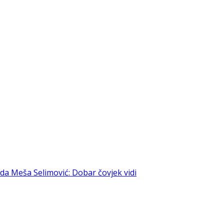
uda
Meša Selimović: Dobar čovjek vidi