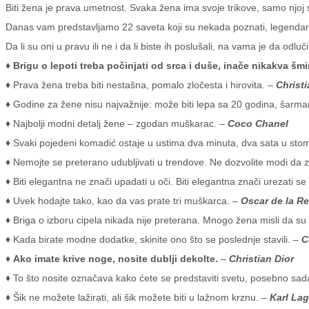
Biti žena je prava umetnost. Svaka žena ima svoje trikove, samo njoj
Danas vam predstavljamo 22 saveta koji su nekada poznati, legendar
Da li su oni u pravu ili ne i da li biste ih poslušali, na vama je da odluči
♦ Brigu o lepoti treba počinjati od srca i duše, inače nikakva š
♦
Prava žena treba biti nestašna, pomalo zločesta i hirovita. –
Christi
♦
Godine za žene nisu najvažnije: može biti lepa sa 20 godina, šarman
♦
Najbolji modni detalj žene – zgodan muškarac. –
Coco Chanel
♦
Svaki pojedeni komadić ostaje u ustima dva minuta, dva sata u st
♦
Nemojte se preterano udubljivati u trendove. Ne dozvolite modi da za
♦
Biti elegantna ne znači upadati u oči. Biti elegantna znači urezati 
♦
Uvek hodajte tako, kao da vas prate tri muškarca. –
Oscar de la R
♦
Briga o izboru cipela nikada nije preterana. Mnogo žena misli da su
♦
Kada birate modne dodatke, skinite ono što se poslednje stavili. –
C
♦ Ako imate krive noge, nosite dublji dekolte.
–
Christian Dior
♦
To što nosite označava kako ćete se predstaviti svetu, posebno sada 
♦
Šik ne možete lažirati, ali šik možete biti u lažnom krznu. –
Karl Lag