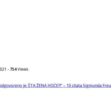
2021
-
754
Views
je odgovoreno je: ŠTA ŽENA HOĆE?!” – 10 citata Sigmunda Fre