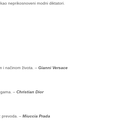
 kao neprikosnoveni modni diktatori.
m i načinom života. –
Gianni Versace
nogama. –
Christian Dior
ez prevoda. –
Miuccia Prada