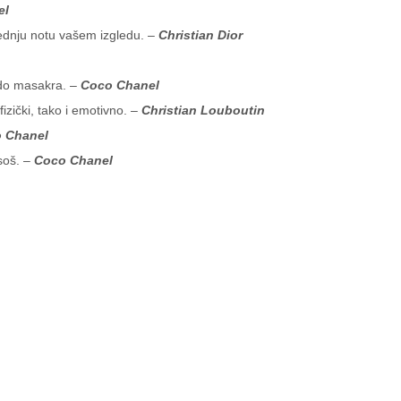
el
ednju notu vašem izgledu. –
Christian Dior
i do masakra. –
Coco Chanel
izički, tako i emotivno. –
Christian Louboutin
 Chanel
asoš. –
Coco Chanel