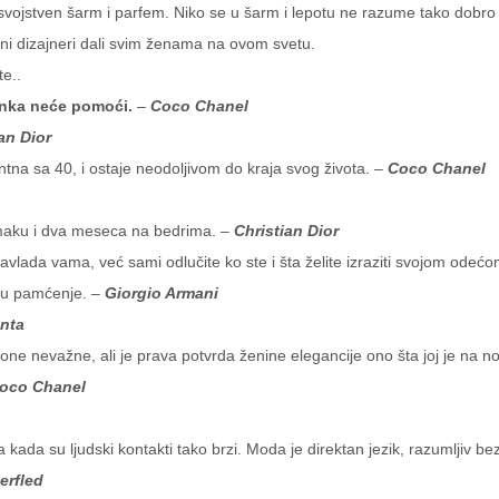
 svojstven šarm i parfem. Niko se u šarm i lepotu ne razume tako dobro
ni dizajneri dali svim ženama na ovom svetu.
te..
minka neće pomoći.
–
Coco Chanel
an Dior
tna sa 40, i ostaje neodoljivom do kraja svog života. –
Coco Chanel
omaku i dva meseca na bedrima. –
Christian Dior
vlada vama, već sami odlučite ko ste i šta želite izraziti svojom odećo
se u pamćenje. –
Giorgio Armani
enta
 one nevažne, ali je prava potvrda ženine elegancije ono šta joj je na 
oco Chanel
kada su ljudski kontakti tako brzi. Moda je direktan jezik, razumljiv b
erfled