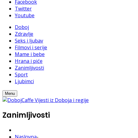
Facebook
Twitter
Youtube
Doboj
Zdravlje
Seks i ljubav
Filmovi i serije
Mame i bebe
Hrana i piće
Zanimljivosti
Sport
Ljubimci
Menu
Zanimljivosti
Naslovna
-