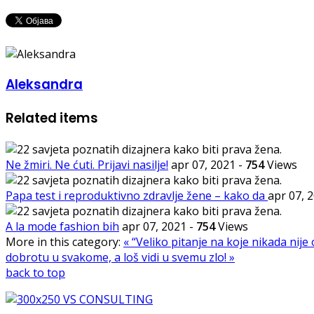
Aleksandra
Related items
Ne žmiri. Ne ćuti. Prijavi nasilje!
apr 07, 2021
-
754
Views
Papa test i reproduktivno zdravlje žene – kako da
apr 07, 
A la mode fashion bih
apr 07, 2021
-
754
Views
More in this category:
« “Veliko pitanje na koje nikada ni
dobrotu u svakome, a loš vidi u svemu zlo! »
back to top