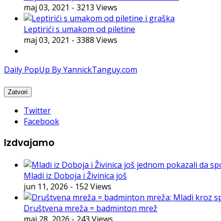
maj 03, 2021
- 3213 Views
Leptirići s umakom od piletine
maj 03, 2021
- 3388 Views
Daily PopUp By YannickTanguy.com
Twitter
Facebook
Izdvajamo
Mladi iz Doboja i Živinica još
jun 11, 2026
- 152 Views
Društvena mreža = badminton mrež
maj 28, 2026
- 243 Views