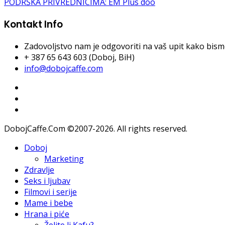
PODRŠKA PRIVREDNICIMA: EM Plus doo
Kontakt Info
Zadovoljstvo nam je odgovoriti na vaš upit kako bismo 
+ 387 65 643 603 (Doboj, BiH)
info@dobojcaffe.com
DobojCaffe.Com ©2007-2026. All rights reserved.
Doboj
Marketing
Zdravlje
Seks i ljubav
Filmovi i serije
Mame i bebe
Hrana i piće