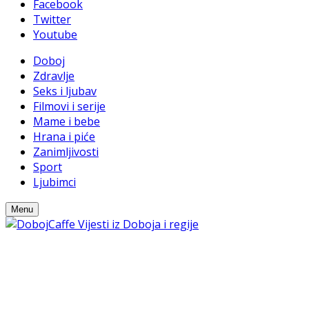
Facebook
Twitter
Youtube
Doboj
Zdravlje
Seks i ljubav
Filmovi i serije
Mame i bebe
Hrana i piće
Zanimljivosti
Sport
Ljubimci
Menu