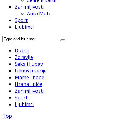
Želite li Kafu?
Zanimljivosti
Auto Moto
Sport
Ljubimci
Doboj
Zdravlje
Seks i ljubav
Filmovi i serije
Mame i bebe
Hrana i piće
Zanimljivosti
Sport
Ljubimci
Top