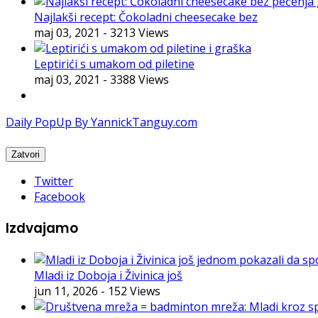
Najlakši recept: Čokoladni cheesecake bez
maj 03, 2021
- 3213 Views
Leptirići s umakom od piletine
maj 03, 2021
- 3388 Views
Daily PopUp By YannickTanguy.com
Twitter
Facebook
Izdvajamo
Mladi iz Doboja i Živinica još
jun 11, 2026
- 152 Views