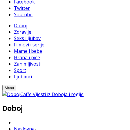
Facebook
Twitter
Youtube
Doboj
Zdravlje
Seks i ljubav
Filmovi i serije
Mame i bebe
Hrana i piće
Zanimljivosti
Sport
Ljubimci
Menu
Doboj
Naslovna
-