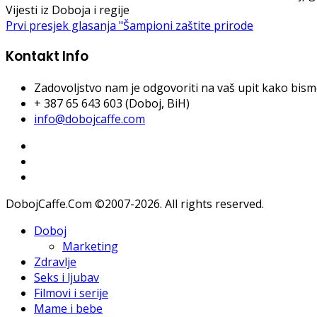
Vijesti iz Doboja i regije
Prvi presjek glasanja "Šampioni zaštite prirode
Kontakt Info
Zadovoljstvo nam je odgovoriti na vaš upit kako bismo 
+ 387 65 643 603 (Doboj, BiH)
info@dobojcaffe.com
DobojCaffe.Com ©2007-2026. All rights reserved.
Doboj
Marketing
Zdravlje
Seks i ljubav
Filmovi i serije
Mame i bebe