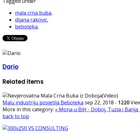
Tagged under
mala crna buba
,
dijana rakovic
,
beboteka
,
Dario
Related items
Malu industriju posjetila Beboteka
sep 22, 2018
-
1220
Vie
More in this category:
« Mona u BiH - Doboj, Tuzla i Banj
back to top