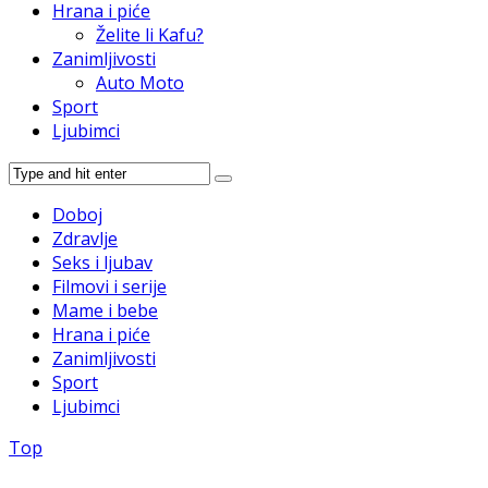
Hrana i piće
Želite li Kafu?
Zanimljivosti
Auto Moto
Sport
Ljubimci
Doboj
Zdravlje
Seks i ljubav
Filmovi i serije
Mame i bebe
Hrana i piće
Zanimljivosti
Sport
Ljubimci
Top