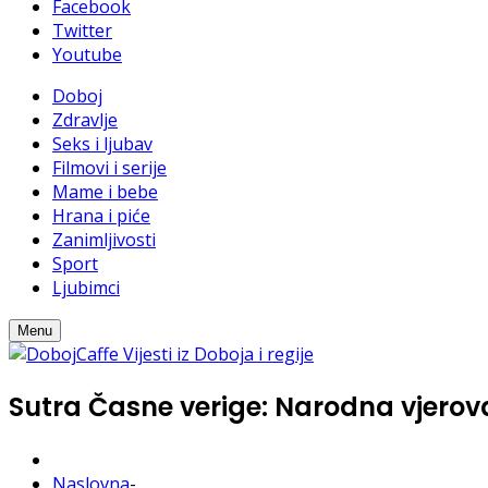
Facebook
Twitter
Youtube
Doboj
Zdravlje
Seks i ljubav
Filmovi i serije
Mame i bebe
Hrana i piće
Zanimljivosti
Sport
Ljubimci
Menu
Sutra Časne verige: Narodna vjerova
Naslovna
-