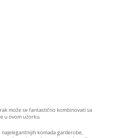
uzorak može se fantastično kombinovati sa
be u ovom uzorku.
od najelegantnijih komada garderobe,