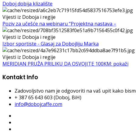
Doboj dobija klizalište
Vijesti iz Doboja i regije
Poziv za učešće na webinaru “Projektna nastava –
Vijesti iz Doboja i regije
Izbor sportiste - Glasaj za Dobojliju Marka
Vijesti iz Doboja i regije
MERIDIAN PRUŽA PRILIKU DA OSVOJITE 100KM: pokaži
Kontakt Info
Zadovoljstvo nam je odgovoriti na vaš upit kako bismo 
+ 387 65 643 603 (Doboj, BiH)
info@dobojcaffe.com