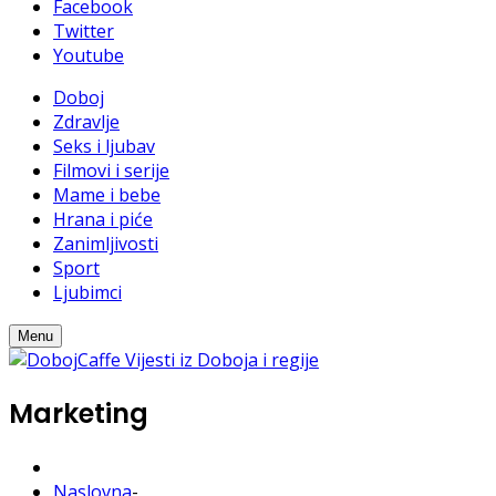
Facebook
Twitter
Youtube
Doboj
Zdravlje
Seks i ljubav
Filmovi i serije
Mame i bebe
Hrana i piće
Zanimljivosti
Sport
Ljubimci
Menu
Marketing
Naslovna
-