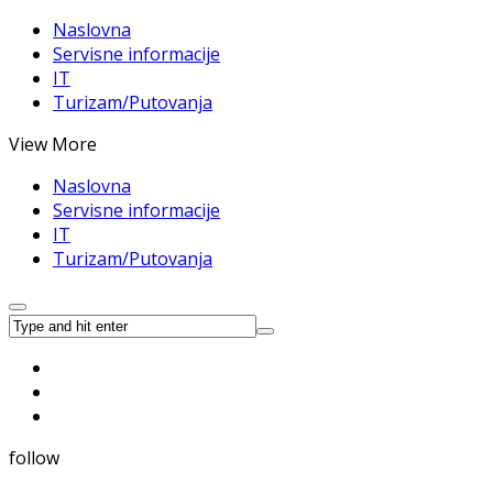
Naslovna
Servisne informacije
IT
Turizam/Putovanja
View More
Naslovna
Servisne informacije
IT
Turizam/Putovanja
follow