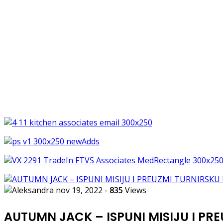
nov 19, 2022
-
835
Views
AUTUMN JACK – ISPUNI MISIJU I PR