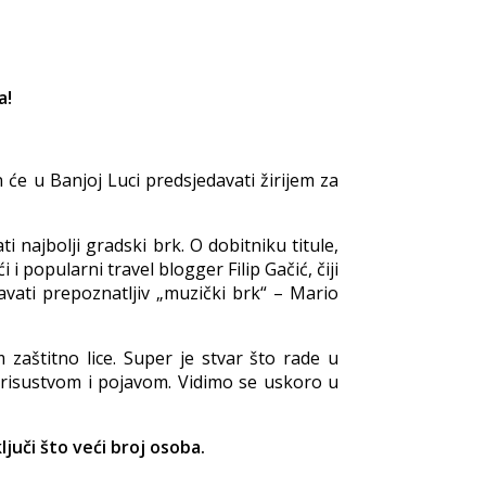
a!
e u Banjoj Luci predsjedavati žirijem za
najbolji gradski brk. O dobitniku titule,
i popularni travel blogger Filip Gačić, čiji
avati prepoznatljiv „muzički brk“ – Mario
štitno lice. Super je stvar što rade u
risustvom i pojavom. Vidimo se uskoro u
juči što veći broj osoba.