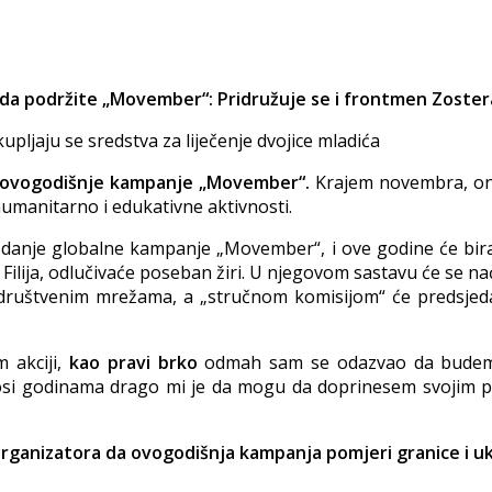
 da podržite „Movember“: Pridružuje se i frontmen Zoster
kupljaju se sredstva za liječenje dvojice mladića
ce ovogodišnje kampanje „Movember“.
Krajem novembra, on ć
 humanitarno i edukativne aktivnosti.
nje globalne kampanje „Movember“, i ove godine će birati 
Filija, odlučivaće poseban žiri. U njegovom sastavu će se naći 
na društvenim mrežama, a „stručnom komisijom“ će predsjed
 akciji,
kao pravi brko
odmah sam se odazvao da budem za
nosi godinama drago mi je da mogu da doprinesem svojim p
rganizatora da ovogodišnja kampanja pomjeri granice i ukl