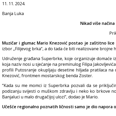
11. 11. 2024.
Banja Luka
Nikad više načina
Pri
Muzičar i glumac Mario Knezović postao je zaštitno li
izbor „Filijevog brka“, a do tada će biti realizovane brojne
Udruženje građana Superbrke, koje organizuje domaće izda
koja naziv nosi u sjećanje na preminulog Filipa Jakovljevića 
profili Putosranje okupljaju desetine hiljada pratilaca 
Knezović, frontmen mostarskog benda Zoster.
“Kada su me momci iz Superbrka pozvali da se priključim
podizanju svijesti o muškom zdravlju i neko ko brkove 
Banjaluci u malo drugačijoj ulozi”, dodao je Mario.
Učešće regionalno poznatih ličnosti samo je dio napora o