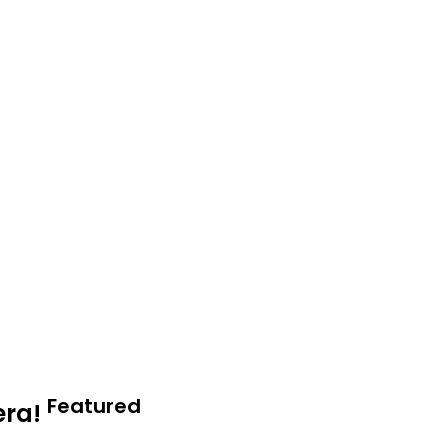
Featured
era!