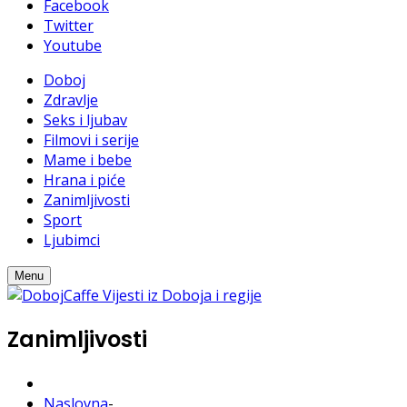
Facebook
Twitter
Youtube
Doboj
Zdravlje
Seks i ljubav
Filmovi i serije
Mame i bebe
Hrana i piće
Zanimljivosti
Sport
Ljubimci
Menu
Zanimljivosti
Naslovna
-