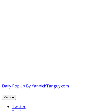
Daily PopUp By YannickTanguy.com
Twitter