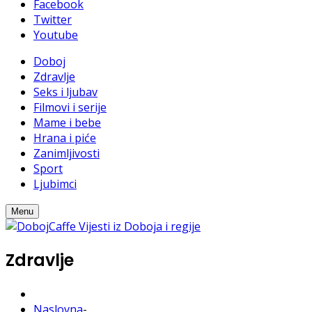
Facebook
Twitter
Youtube
Doboj
Zdravlje
Seks i ljubav
Filmovi i serije
Mame i bebe
Hrana i piće
Zanimljivosti
Sport
Ljubimci
Menu
Zdravlje
Naslovna
-