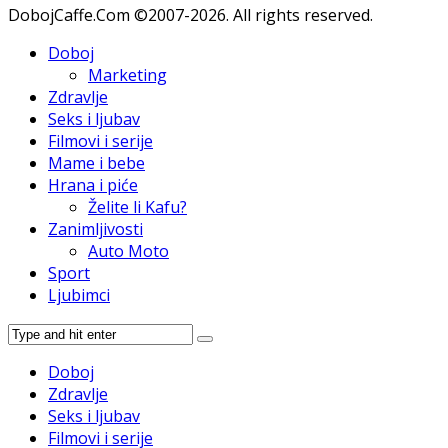
DobojCaffe.Com ©2007-2026. All rights reserved.
Doboj
Marketing
Zdravlje
Seks i ljubav
Filmovi i serije
Mame i bebe
Hrana i piće
Želite li Kafu?
Zanimljivosti
Auto Moto
Sport
Ljubimci
Doboj
Zdravlje
Seks i ljubav
Filmovi i serije