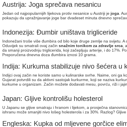
Austrija: Joga sprečava nesanicu
Jedan od najpopularnijih lijekova protiv nesanice u Austriji je
joga
. Au
pokazuju da upražnjavanje joge bar dvadeset minuta dnevno sprečava n
Indonezija: Đumbir uništava trigliceride
Indonežani troše više đumbira od bilo koje druge zemlje na svijetu. A 
Oduvijek su smatrali ovaj začin
snažnim tonikom za zdravlje srca
, 
da smanji proizvodnju triglicerida, koji začepljuju arterije, i do 17%. 
Preporučena dnevna doza đumbira iznosi 10 grama.
Indija: Kurkuma stabilizuje nivo šećera u k
Indijci ovaj začin ne koriste samo u kulinarske svrhe. Naime, oni ga ko
Gujarat potvrdili su da aktivni sastojak kurkurme, koji se naziva kurkum
kurkume u organizam. Začin možete dodavati mesu, povrću, riži i jaji
Japan: Gljive kontrolišu holesterol
U Japanu se gljive smatraju i hranom i lijekom, a prosječna stanovni
ishranu može smanjiti nivo lošeg holesterola i za 30%. Razlog? Gljive s
Engleska: Kupka od mljevene gorčice elim