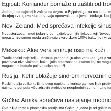
Egipat: Korijander pomaže u zaštiti od tr
Jedan je od najstarijih začina na svijetu, a Egipćani ga koriste kad
da
njegove sjemenke
ubrzavaju oporavak od crijevnih infekcija. Kori
Novi Zeland: Med sprečava infekcije sinus
Nepasterizovani med jedan je od najdjelotvornijih lijekova koji Novozelan
nepasterizovanom medu uništavaju skoro skoro 100% bakterije i viruse, 
Meksiko: Aloe vera smiruje osip na koži
Tradicionalni iscjelitelji u Meksiku preporučuju aloe veru kao
lijek pro
povećava nivo vlažnosti kože i jača otpornost na iritanse koji se mo
mogućnost buduće pojave osipa na koži.
Rusija: Kefir ublažuje sindrom nervoznih c
Ruskinje piju velike količine ovog napitka, a koriste ga i kao lijek proti
najmanje pet puta više zdravih probiotika neophodnih za normalno fun
Grčka: Arnika sprečava nastajanje modri
Ova biljka raste u planinskim predjelima Grčke, a jedna je od grčkih n