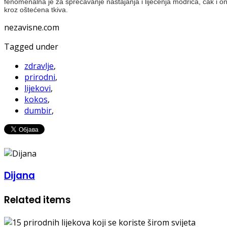
fenomenalna je za sprečavanje nastajanja i liječenja modrica, čak i on
kroz oštećena tkiva.
nezavisne.com
Tagged under
zdravlje
,
prirodni
,
lijekovi
,
kokos
,
dumbir
,
Dijana
Related items