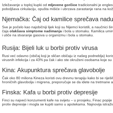
Izležavanje u toploj kupki od
mljevene gorčice
tradicionalni je engles
poboljšava cirkulaciju, opušta mišiće i ubrzava zarastanje rana na kož
Njemačka: Čaj od kamilice sprečava nadu
Sve je počelo kao najobičniji lijek koji su Nijemci koristili, a naučni
čaja
olakšava simptome nadimanja
i bola u stomaku. Kamilica umir
i utiče na stvaranje gasova u organizmu i bola u stomaku.
Rusija: Bijeli luk u borbi protiv virusa
Rusi već odavno (običaj koji je sličan običaju iz našeg podneblja) kori
virusnih infekcija i za 43% pa čak i ako ste okruženi osobama koje su pr
Kina: Akupunktura sprečava glavobolje
Čak oko 80 miliona Kineza koristi ovu drevnu terapiju kako bi se riješil
hroničnih glavobolja i migrena, preporučuje se da idete na tretmane 
Finska: Kafa u borbi protiv depresije
Finci su najveći konzumenti kafe na svijetu – u prosjeku, Finac popije
protiv depresije i mogla se kupiti samo u apotekama. Najnovija istraži