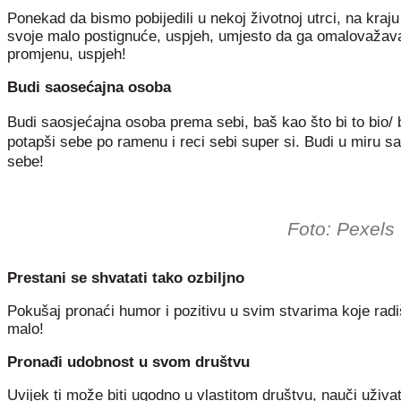
Ponekad da bismo pobijedili u nekoj životnoj utrci, na kraj
svoje malo postignuće, uspjeh, umjesto da ga omalovažavaš.
promjenu, uspjeh!
Budi saosećajna osoba
Budi saosjećajna osoba prema sebi, baš kao što bi to bio/ b
potapši sebe po ramenu i reci sebi super si. Budi u miru 
sebe!
Foto: Pexels
Prestani se shvatati tako ozbiljno
Pokušaj pronaći humor i pozitivu u svim stvarima koje radiš
malo!
Pronađi udobnost u svom društvu
Uvijek ti može biti ugodno u vlastitom društvu, nauči uživ