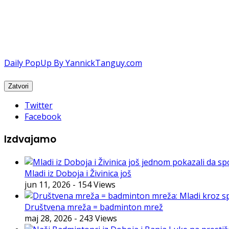
Daily PopUp By YannickTanguy.com
Twitter
Facebook
Izdvajamo
Mladi iz Doboja i Živinica još
jun 11, 2026
- 154 Views
Društvena mreža = badminton mrež
maj 28, 2026
- 243 Views