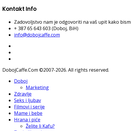
Kontakt Info
Zadovoljstvo nam je odgovoriti na vaš upit kako bismo 
+ 387 65 643 603 (Doboj, BiH)
info@dobojcaffe.com
DobojCaffe.Com ©2007-2026. All rights reserved.
Doboj
Marketing
Zdravlje
Seks i ljubav
Filmovi i serije
Mame i bebe
Hrana i piće
Želite li Kafu?