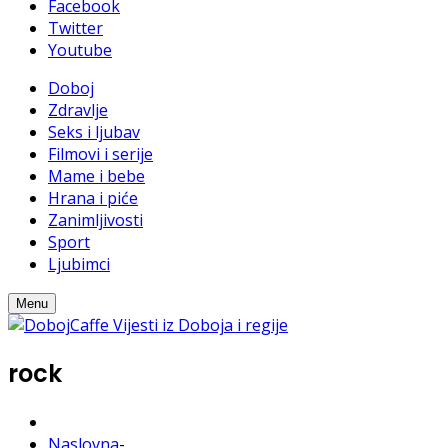
Facebook
Twitter
Youtube
Doboj
Zdravlje
Seks i ljubav
Filmovi i serije
Mame i bebe
Hrana i piće
Zanimljivosti
Sport
Ljubimci
Menu
rock
Naslovna
-