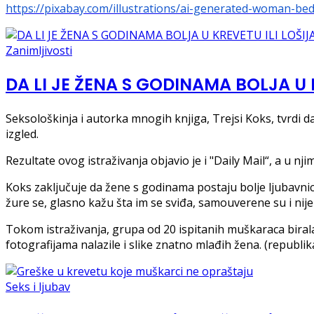
https://pixabay.com/illustrations/ai-generated-woman-be
Zanimljivosti
DA LI JE ŽENA S GODINAMA BOLJA U 
Seksološkinja i autorka mnogih knjiga, Trejsi Koks, tvrdi da
izgled.
Rezultate ovog istraživanja objavio je i "Daily Mail“, a u 
Koks zaključuje da žene s godinama postaju bolje ljubavnic
žure se, glasno kažu šta im se sviđa, samouverene su i nij
Tokom istraživanja, grupa od 20 ispitanih muškaraca biral
fotografijama nalazile i slike znatno mlađih žena. (republik
Seks i ljubav