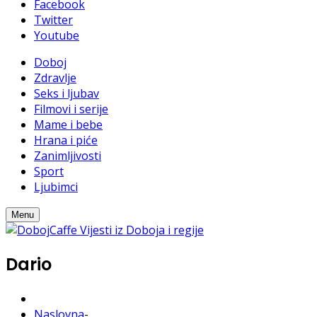
Facebook
Twitter
Youtube
Doboj
Zdravlje
Seks i ljubav
Filmovi i serije
Mame i bebe
Hrana i piće
Zanimljivosti
Sport
Ljubimci
Menu
Dario
Naslovna
-