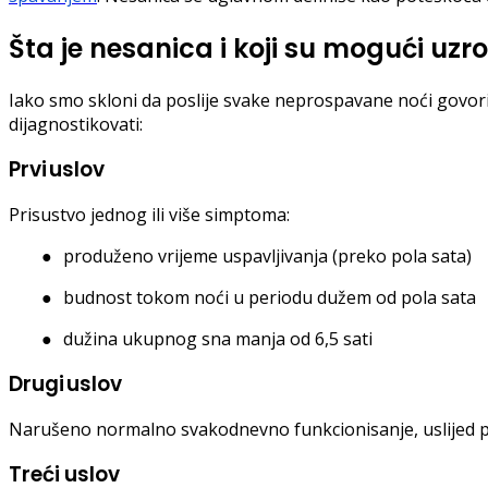
Šta je nesanica i koji su mogući uzro
Iako smo skloni da poslije svake neprospavane noći govorimo
dijagnostikovati:
Prvi
uslov
Prisustvo jednog ili više simptoma:
●
produženo vrijeme uspavljivanja (preko pola sata)
●
budnost tokom noći u periodu dužem od pola sata
●
dužina ukupnog sna manja od 6,5 sati
Drugi
uslov
Narušeno normalno svakodnevno funkcionisanje, uslijed posp
Treći uslov