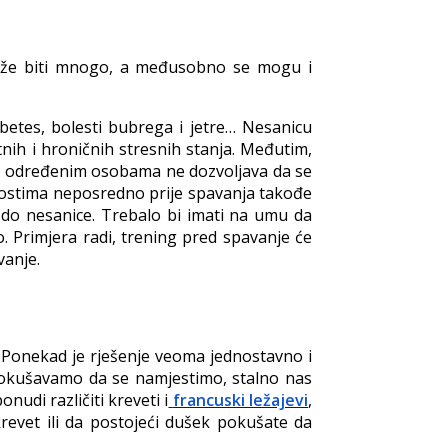
može biti mnogo, a međusobno se mogu i
abetes, bolesti bubrega i jetre… Nesanicu
tnih i hroničnih stresnih stanja. Međutim,
ana određenim osobama ne dozvoljava da se
vnostima neposredno prije spavanja takođe
 do nesanice. Trebalo bi imati na umu da
o. Primjera radi, trening pred spavanje će
vanje.
. Ponekad je rješenje veoma jednostavno i
pokušavamo da se namjestimo, stalno nas
nudi različiti kreveti i
francuski ležajevi
,
krevet ili da postojeći dušek pokušate da