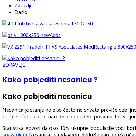
Zdravlje
-
Dario
ZDRAVLJE
Kako pobjediti nesanicu ?
Kako pobjediti nesanicu
Nesanica je stanje koje se često ne shvata previše ozbiljn
noć će učiniti da cio naredni dan budete pospani, bezvoljni i 
Statistika govori da oko 10% ukupne populacije vodi b
spavanjem
. Nesanica se uglavnom definiše kao poteškoća 