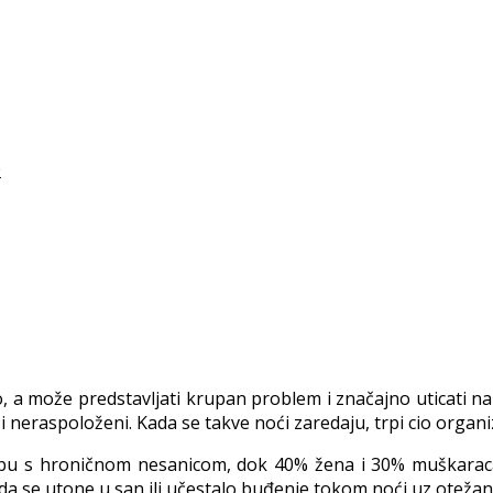
o, a može predstavljati krupan problem i značajno uticati na
neraspoloženi. Kada se takve noći zaredaju, trpi cio organizam 
orbu s hroničnom nesanicom, dok 40% žena i 30% muškarac
da se utone u san ili učestalo buđenje tokom noći uz oteža