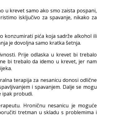
emo u krevet samo ako smo zaista pospani,
stimo isključivo za spavanje, nikako za
o konzumirati pića koja sadrže alkohol ili
anja je dovoljna samo kratka šetnja.
vnosti. Prije odlaska u krevet bi trebalo
i ne bi trebalo da idemo u krevet, jer nam
ijeka.
ralna terapija za nesanicu donosi odlične
pavljivanjem i spavanjem. Dalje se mogu
e ipak probudi.
oterapeutu. Hroničnu nesanicu je moguće
poručiti tretman u skladu s problemima i