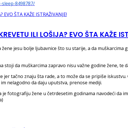
d-sleep-8498787/
KREVETU ILI LOŠIJA? EVO ŠTA KAŽE IS
 žene jesu bolje ljubavnice što su starije, a da muškarcima go
njima stoji da muškarcima zapravo nisu važne godine žene, te 
e jer tačno znaju šta rade, a to može da se pripiše iskustvu
e im nelagodno da daju uputstva, prenose mediji.
a je fotografiju žene u četrdesetim godinama navodeći da im
a)