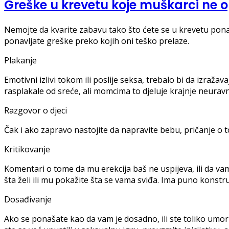
Greške u krevetu koje muškarci ne 
Nemojte da kvarite zabavu tako što ćete se u krevetu pona
ponavljate greške preko kojih oni teško prelaze.
Plakanje
Emotivni izlivi tokom ili poslije seksa, trebalo bi da izra
rasplakale od sreće, ali momcima to djeluje krajnje neurav
Razgovor o djeci
Čak i ako zapravo nastojite da napravite bebu, pričanje o to
Kritikovanje
Komentari o tome da mu erekcija baš ne uspijeva, ili da vam s
šta želi ili mu pokažite šta se vama sviđa. Ima puno konst
Dosađivanje
Ako se ponašate kao da vam je dosadno, ili ste toliko umor