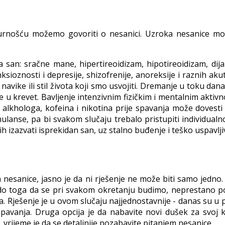
igurnošću možemo govoriti o nesanici. Uzroka nesanice 
 san: sračne mane, hipertireoidizam, hipotireoidizam, dij
sioznosti i depresije, shizofrenije, anoreksije i raznih aku
avike ili stil života koji smo usvojiti. Dremanje u toku d
 u krevet. Bavljenje intenzivnim fizičkim i mentalnim akti
alkhologa, kofeina i nikotina prije spavanja može dovesti
ulanse, pa bi svakom slučaju trebalo pristupiti individualn
 izazvati isprekidan san, uz stalno buđenje i teško uspavlji
a nesanice, jasno je da ni rješenje ne može biti samo jedno
 do toga da se pri svakom okretanju budimo, neprestano 
a. Rješenje je u ovom slučaju najjednostavnije - danas su u po
spavanja. Druga opcija je da nabavite novi dušek za svoj 
vrijeme je da se detaljnije pozabavite pitanjem nesanice.