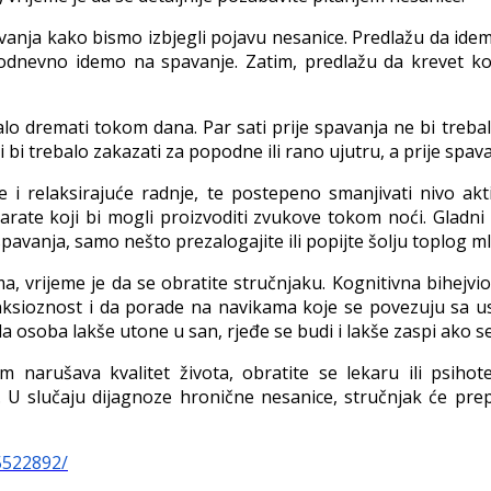
vanja kako bismo izbjegli pojavu nesanice. Predlažu da id
odnevno idemo na spavanje. Zatim, predlažu da krevet kori
alo dremati tokom dana. Par sati prije spavanja ne bi trebal
i bi trebalo zakazati za popodne ili rano ujutru, a prije spav
 i relaksirajuće radnje, te postepeno smanjivati nivo akti
aparate koji bi mogli proizvoditi zvukove tokom noći. Gladn
pavanja, samo nešto prezalogajite ili popijte šolju toplog ml
, vrijeme je da se obratite stručnjaku. Kognitivna bihejvio
nksioznost i da porade na navikama koje se povezuju sa us
 da osoba lakše utone u san, rjeđe se budi i lakše zaspi ako s
 narušava kvalitet života, obratite se lekaru ili psih
. U slučaju dijagnoze hronične nesanice, stručnjak će pre
5522892/