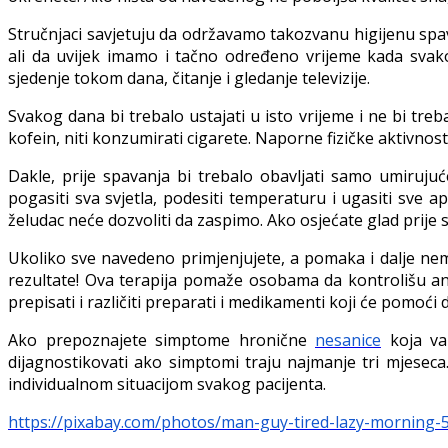
Stručnjaci savjetuju da održavamo takozvanu higijenu spa
ali da uvijek imamo i tačno određeno vrijeme kada svak
sjedenje tokom dana, čitanje i gledanje televizije.
Svakog dana bi trebalo ustajati u isto vrijeme i ne bi treb
kofein, niti konzumirati cigarete. Naporne fizičke aktivnost
Dakle, prije spavanja bi trebalo obavljati samo umirujuće
pogasiti sva svjetla, podesiti temperaturu i ugasiti sve 
želudac neće dozvoliti da zaspimo. Ako osjećate glad prije s
Ukoliko sve navedeno primjenjujete, a pomaka i dalje nema
rezultate! Ova terapija pomaže osobama da kontrolišu a
prepisati i različiti preparati i medikamenti koji će pomoći
Ako prepoznajete simptome hronične
nesanice
koja vam
dijagnostikovati ako simptomi traju najmanje tri mjeseca
individualnom situacijom svakog pacijenta.
https://pixabay.com/photos/man-guy-tired-lazy-morning-