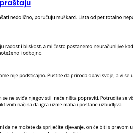
opraštaju
šati nedolično, poručuju muškarci. Lista od pet totalno nep
žavaju radost i bliskost, a mi često postanemo neuračunljive 
noteženo i odbojno.
me nije podsticajno. Pustite da priroda obavi svoje, a vi se 
e ne sviđa njegov stil, neće ništa popraviti. Potrudite se viš
ruktivnih načina da igra uzme maha i postane uzbudljiva.
ni da ne možete da spriječite zijevanje, on će biti s pravom