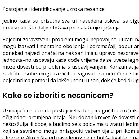
Postojanje i identifikovanje uzroka nesanice.
Jedino kada su prisutna sva tri navedena uslova, sa s
preklapati, što dalje otežava pronalaženje rješenja.
Pojedini zdravstveni problemi mogu nepovoljno uticati na
mogu izazvati i mentalna oboljenja i poremećaji, poput ank
ponekad najveći značaj na naš san imaju upravo nezdrave n
jednostavno uspavaju kada dođe vrijeme da se uveče legne
može dovesti do problema s uspavljivanjem. Konzumacija 
različite osobe mogu različito reagovati na određene stim
pojedincima pomoći da lakše utonu u san, dok će kod drugih
Kako se izboriti s nesanicom?
Uzimajući u obzir da postoji veliki broj mogućih uzročnik
očigledno: promjena ležaja. Neudoban krevet će dovesti
nešto žulja ili bode, a budimo se s bolovima u vratu i leđim
koji se savršeno mogu prilagoditi vašem tijelu prilikom 
okrenete. Ako ništa od navedenog ne poboljša kvalitet sna, 