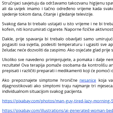
Stručnjaci savjetuju da održavamo takozvanu higijenu spa
ali da uvijek imamo i tačno određeno vrijeme kada svak
sjedenje tokom dana, čitanje i gledanje televizije.
Svakog dana bi trebalo ustajati u isto vrijeme i ne bi treb
kofein, niti konzumirati cigarete. Naporne fizičke aktivnost
Dakle, prije spavanja bi trebalo obavljati samo umirujuće
pogasiti sva svjetla, podesiti temperaturu i ugasiti sve 
želudac neće dozvoliti da zaspimo. Ako osjećate glad prije s
Ukoliko sve navedeno primjenjujete, a pomaka i dalje nema
rezultate! Ova terapija pomaže osobama da kontrolišu a
prepisati i različiti preparati i medikamenti koji će pomoći
Ako prepoznajete simptome hronične
nesanice
koja vam
dijagnostikovati ako simptomi traju najmanje tri mjeseca
individualnom situacijom svakog pacijenta.
https://pixabay.com/photos/man-guy-tired-lazy-morning-
https://pixabay.com/illustrations/ai-generated-woman-be