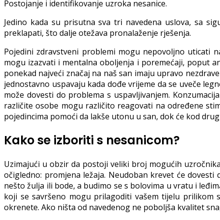
Postojanje i identifikovanje uzroka nesanice.
Jedino kada su prisutna sva tri navedena uslova, sa s
preklapati, što dalje otežava pronalaženje rješenja.
Pojedini zdravstveni problemi mogu nepovoljno uticati na
mogu izazvati i mentalna oboljenja i poremećaji, poput ank
ponekad najveći značaj na naš san imaju upravo nezdrave n
jednostavno uspavaju kada dođe vrijeme da se uveče legne
može dovesti do problema s uspavljivanjem. Konzumacija 
različite osobe mogu različito reagovati na određene stim
pojedincima pomoći da lakše utonu u san, dok će kod drugih
Kako se izboriti s nesanicom?
Uzimajući u obzir da postoji veliki broj mogućih uzročnik
očigledno: promjena ležaja. Neudoban krevet će dovesti
nešto žulja ili bode, a budimo se s bolovima u vratu i leđim
koji se savršeno mogu prilagoditi vašem tijelu prilikom 
okrenete. Ako ništa od navedenog ne poboljša kvalitet sna, 