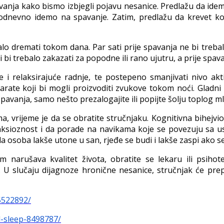
vanja kako bismo izbjegli pojavu nesanice. Predlažu da id
odnevno idemo na spavanje. Zatim, predlažu da krevet kori
alo dremati tokom dana. Par sati prije spavanja ne bi trebal
i bi trebalo zakazati za popodne ili rano ujutru, a prije spav
 i relaksirajuće radnje, te postepeno smanjivati nivo akti
aparate koji bi mogli proizvoditi zvukove tokom noći. Gladn
pavanja, samo nešto prezalogajite ili popijte šolju toplog ml
, vrijeme je da se obratite stručnjaku. Kognitivna bihejvio
nksioznost i da porade na navikama koje se povezuju sa us
 da osoba lakše utone u san, rjeđe se budi i lakše zaspi ako s
 narušava kvalitet života, obratite se lekaru ili psih
. U slučaju dijagnoze hronične nesanice, stručnjak će pre
5522892/
d-sleep-8498787/