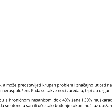
o, a može predstavljati krupan problem i značajno uticati na
neraspoloženi. Kada se takve noći zaredaju, trpi cio organizam 
orbu s hroničnom nesanicom, dok 40% žena i 30% muškarac
da se utone u san ili učestalo buđenje tokom noći uz oteža