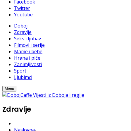
Facebook
Twitter
Youtube
Doboj
Zdravlje
Seks i ljubav
Filmovi i serije
Mame i bebe
Hrana i piće
Zanimljivosti
Sport
Ljubimci
Menu
Zdravlje
Naslovna
-