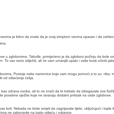
, veoma je bitno da znate da je ovaj simptom veoma opasan i da zahteva
ima:
love u zglobovima. Takođe, primjećeno je da zglobovi počinju da bole
 vas neće izliječiti, ali će vam umanjiti upalu i vaše kosti učiniti jak
obovima. Postoje neke namirnice koje vam mogu pomoći a to su: riba, mas
i od oštećenja ćelija.
kao zdrava osoba, ali to ne znači da bi trebalo da izbegavate sve fizi
te posebne vježbe koje ne stvaraju dodatni pritisak na vaše zglobove.
e vas boli. Nekada ne biste smjeli da zagrijavate tijelo, uključujući i t
zima ne zaboravite na toplu odjeću i rukavice.