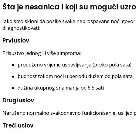
Šta je nesanica i koji su mogući uzro
Iako smo skloni da poslije svake neprospavane noći govorimo
dijagnostikovati:
Prvi
uslov
Prisustvo jednog ili više simptoma:
●
produženo vrijeme uspavljivanja (preko pola sata)
●
budnost tokom noći u periodu dužem od pola sata
●
dužina ukupnog sna manja od 6,5 sati
Drugi
uslov
Narušeno normalno svakodnevno funkcionisanje, uslijed posp
Treći uslov