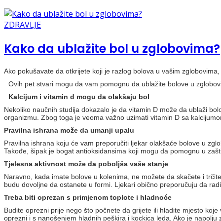
ZDRAVLJE
Kako da ublažite bol u zglobovima?
Ako pokušavate da otkrijete koji je razlog bolova u vašim zglobovima
Ovih pet stvari mogu da vam pomognu da ublažite bolove u zglobov
Kalcijum i vitamin d mogu da olakšaju bol
Nekoliko naučnih studija dokazalo je da vitamin D može da ublaži bo
organizmu. Zbog toga je veoma važno uzimati vitamin D sa kalcijumom. To
Pravilna ishrana može da umanji upalu
Pravilna ishrana koju će vam preporučiti ljekar olakšaće bolove u zgl
Takođe, šipak je bogat antioksidansima koji mogu da pomognu u zaštit
Tjelesna aktivnost može da poboljša vaše stanje
Naravno, kada imate bolove u kolenima, ne možete da skačete i trčite 
budu dovoljne da ostanete u formi. Ljekari obično preporučuju da radi
Treba biti oprezan s primjenom toplote i hladnoće
Budite oprezni prije nego što počnete da grijete ili hladite mjesto koj
oprezni i s nanošenjem hladnih peškira i kockica leda. Ako je napolju 