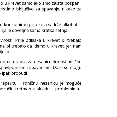
emo u krevet samo ako smo zaista pospani,
stimo isključivo za spavanje, nikako za
o konzumirati pića koja sadrže alkohol ili
anja je dovoljna samo kratka šetnja.
vnosti. Prije odlaska u krevet bi trebalo
i ne bi trebalo da idemo u krevet, jer nam
ijeka.
ralna terapija za nesanicu donosi odlične
pavljivanjem i spavanjem. Dalje se mogu
e ipak probudi.
oterapeutu. Hroničnu nesanicu je moguće
poručiti tretman u skladu s problemima i