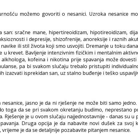
igurnošću možemo govoriti o nesanici. Uzroka nesanice 
 san: sračne mane, hipertireoidizam, hipotireoidizam, dij
sioznosti i depresije, shizofrenije, anoreksije i raznih aku
avike ili stil života koji smo usvojiti. Dremanje u toku d
 u krevet. Bavljenje intenzivnim fizičkim i mentalnim akti
alkhologa, kofeina i nikotina prije spavanja može dovesti
ulanse, pa bi svakom slučaju trebalo pristupiti individualn
 izazvati isprekidan san, uz stalno buđenje i teško uspavlji
a nesanice, jasno je da ni rješenje ne može biti samo jedno
 do toga da se pri svakom okretanju budimo, neprestano 
a. Rješenje je u ovom slučaju najjednostavnije - danas su u po
spavanja. Druga opcija je da nabavite novi dušek za svoj 
vrijeme je da se detaljnije pozabavite pitanjem nesanice.