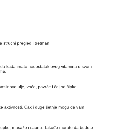
 stručni pregled i tretman.
 onda kada imate nedostatak ovog vitamina u svom
ima.
linovo ulje, voće, povrće i čaj od šipka.
čke aktivnosti. Čak i duge šetnje mogu da vam
ople kupke, masaže i saunu. Takođe morate da budete