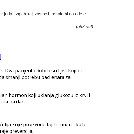
r jedan zglob koji vas boli trebalo bi da odete
(b92.net)
u
k. Dva pacijenta dobila su lijek koji bi
 da smanji potrebu pacijenata za
alan hormon koji uklanja glukozu iz krvi i
puta na dan.
ćelija koje proizvode taj hormon”, kaže
taje prevencija.