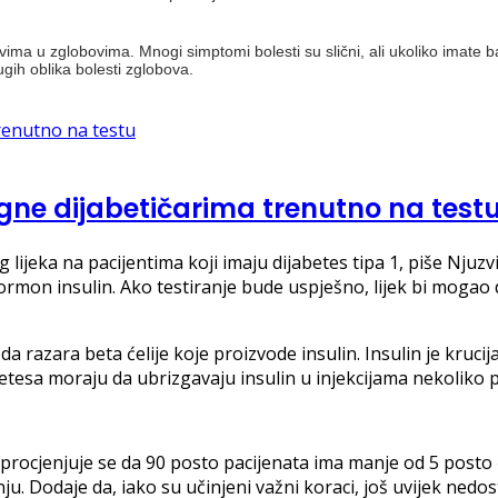
vima u zglobovima. Mnogi simptomi bolesti su slični, ali ukoliko imate ba
gih oblika bolesti zglobova.
ne dijabetičarima trenutno na test
g lijeka na pacijentima koji imaju dijabetes tipa 1, piše Njuzvi
ormon insulin. Ako testiranje bude uspješno, lijek bi mogao
 razara beta ćelije koje proizvode insulin. Insulin je krucij
abetesa moraju da ubrizgavaju insulin u injekcijama nekoliko 
 procjenjuje se da 90 posto pacijenata ima manje od 5 posto 
u. Dodaje da, iako su učinjeni važni koraci, još uvijek nedos