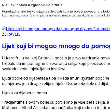
Nisu svi bolovi u zglobovima artritis
Ponekad je vrlo teško dijagnostifikovati koja je bolest povezana s bolo
kod reumatologa. Samo profesionalac može da razlikuje artritis od dru
ZDRAVLJE
Lijek koji bi mogao mnogo da pomog
U Kardifu, u Velikoj Britaniji, počelo je prvo testiranje novo
trebalo da im pomogne u stvaranju ćelija koje proizvode h
svakodnevnim injekcijama insulina.
Ljudi obole od dijabetesa tipa 1 kada imuni system popčne da
usmjerava je u druge ćelije u tijelu. Osobe oboljele od dij
Lijeka za dijabetes nema
“Pacijentima s ovom bolešću potrebno je više beta ćelija, a
Muhamed Alhađ Ali, jedan od naučnika koji rade na testiranj