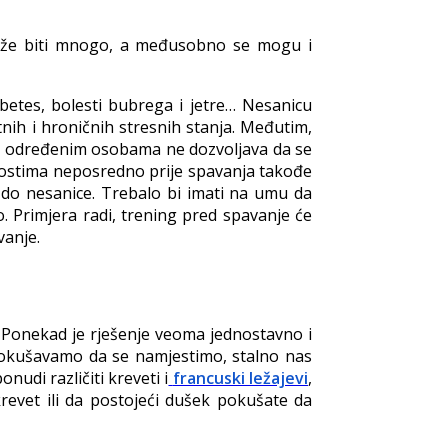
može biti mnogo, a međusobno se mogu i
abetes, bolesti bubrega i jetre… Nesanicu
tnih i hroničnih stresnih stanja. Međutim,
ana određenim osobama ne dozvoljava da se
vnostima neposredno prije spavanja takođe
 do nesanice. Trebalo bi imati na umu da
o. Primjera radi, trening pred spavanje će
vanje.
. Ponekad je rješenje veoma jednostavno i
pokušavamo da se namjestimo, stalno nas
nudi različiti kreveti i
francuski ležajevi
,
krevet ili da postojeći dušek pokušate da