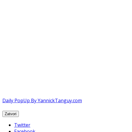
Daily PopUp By YannickTanguy.com
Twitter
Facebook