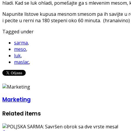
hladi. Kad se luk ohladi, pomešajte ga s mlevenim mesom, k
Napunite listove kupusa mesnom smesom pa ih savijte u roln
i pecite u rerni na 180 stepeni oko 60 minuta. (hranaivino)
Tagged under
sarma
,
meso
,
luk
,
maslac
,
Marketing
Related items