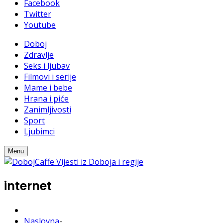
Facebook
Twitter
Youtube
Doboj
Zdravlje
Seks i ljubav
Filmovi i serije
Mame i bebe
Hrana i piće
Zanimljivosti
Sport
Ljubimci
Menu
internet
Naslovna
-