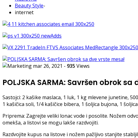
Beauty Style
-
internet
mar 26, 2021
-
935
Views
POLJSKA SARMA: Savršen obrok sa 
Sastojci: 2 kašike maslaca, 1 luk, 1 kg mlevene junetine, 50
1 kašičica soli, 1/4 kašičice bibera, 1 šoljica bujona, 1 šoljic
Priprema: Zagrejte veliki lonac vode i posolite. Nožem odvo
omekša, a listovi se mogu lakše razdvojiti.
Razdvojite kupus na listove i nožem pažljivo stanjite stabl