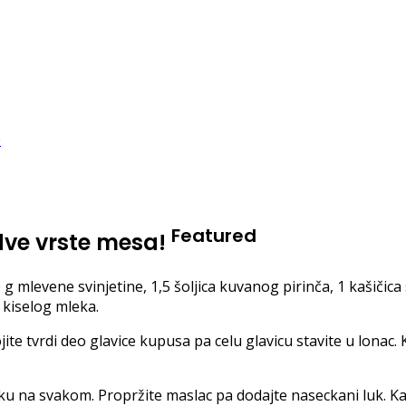
Featured
dve vrste mesa!
0 g mlevene svinjetine, 1,5 šoljica kuvanog pirinča, 1 kašiči
a kiselog mleka.
jite tvrdi deo glavice kupusa pa celu glavicu stavite u lonac
jiku na svakom. Propržite maslac pa dodajte naseckani luk. K