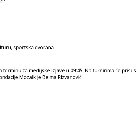
ć''
ulturu, sportska dvorana
m terminu za
medijske izjave u 09:45
. Na turnirima će prisus
ondacije Mozaik je Belma Rizvanović.