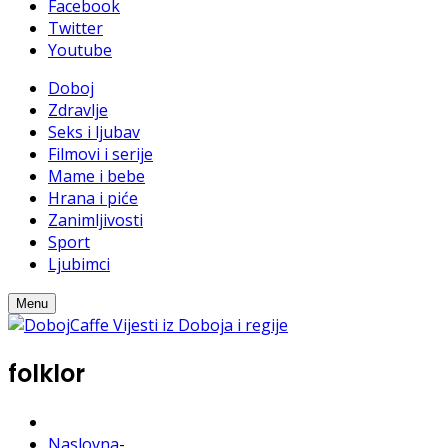
Facebook
Twitter
Youtube
Doboj
Zdravlje
Seks i ljubav
Filmovi i serije
Mame i bebe
Hrana i piće
Zanimljivosti
Sport
Ljubimci
Menu
folklor
Naslovna
-