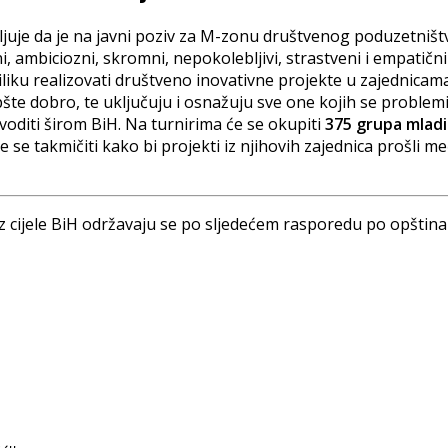
je da je na javni poziv za M-zonu društvenog poduzetništva p
biciozni, skromni, nepokolebljivi, strastveni i empatični ml
iku realizovati društveno inovativne projekte u zajednicama
šte dobro, te uključuju i osnažuju sve one kojih se problemi
voditi širom BiH. Na turnirima će se okupiti
375 grupa mlad
e se takmičiti kako bi projekti iz njihovih zajednica prošli 
i iz cijele BiH održavaju se po sljedećem rasporedu po opšt