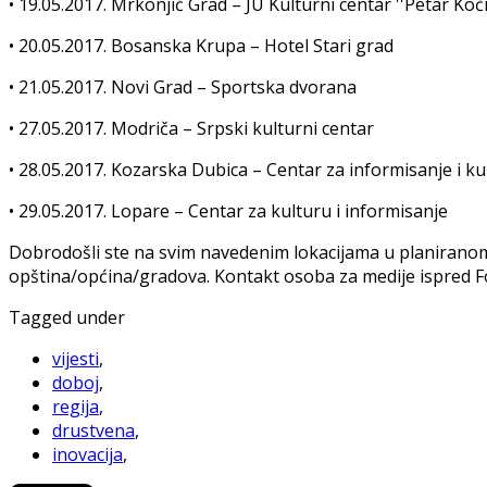
•
19.05.2017. Mrkonjić Grad – JU Kulturni centar ''Petar Koči
•
20.05.2017. Bosanska Krupa – Hotel Stari grad
•
21.05.2017. Novi Grad – Sportska dvorana
•
27.05.2017. Modriča – Srpski kulturni centar
•
28.05.2017. Kozarska Dubica – Centar za informisanje i k
•
29.05.2017. Lopare – Centar za kulturu i informisanje
Dobrodošli ste na svim navedenim lokacijama u planirano
opština/općina/gradova. Kontakt osoba za medije ispred F
Tagged under
vijesti
,
doboj
,
regija
,
drustvena
,
inovacija
,