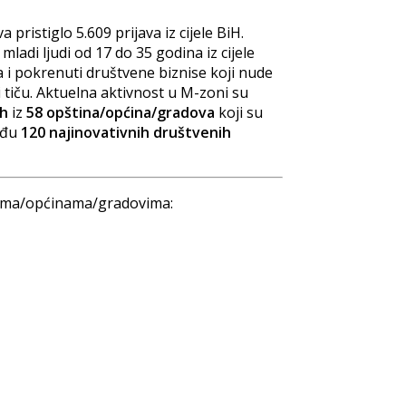
ristiglo 5.609 prijava iz cijele BiH.
adi ljudi od 17 do 35 godina iz cijele
 i pokrenuti društvene biznise koji nude
 tiču. Aktuelna aktivnost u M-zoni su
ih
iz
58 opština/općina/gradova
koji su
među
120 najinovativnih društvenih
inama/općinama/gradovima: