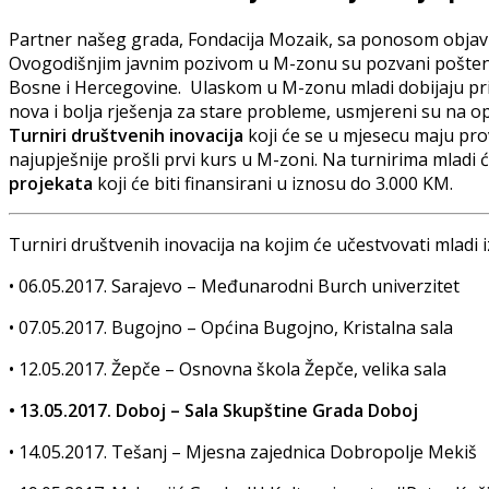
Partner našeg grada, Fondacija Mozaik, sa ponosom objavlju
Ovogodišnjim javnim pozivom u M-zonu su pozvani pošteni, am
Bosne i Hercegovine. Ulaskom u M-zonu mladi dobijaju pril
nova i bolja rješenja za stare probleme, usmjereni su na op
Turniri društvenih inovacija
koji će se u mjesecu maju pro
najupješnije prošli prvi kurs u M-zoni. Na turnirima mladi ć
projekata
koji će biti finansirani u iznosu do 3.000 KM.
Turniri društvenih inovacija na kojim će učestvovati mlad
•
06.05.2017. Sarajevo – Međunarodni Burch univerzitet
•
07.05.2017. Bugojno – Općina Bugojno, Kristalna sala
•
12.05.2017. Žepče – Osnovna škola Žepče, velika sala
•
13.05.2017. Doboj – Sala Skupštine Grada Doboj
•
14.05.2017. Tešanj – Mjesna zajednica Dobropolje Mekiš