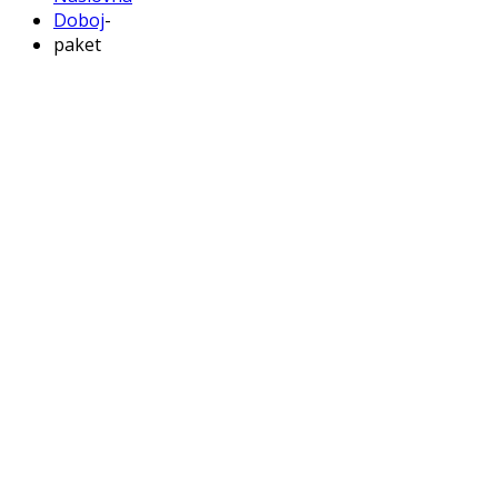
Doboj
-
paket