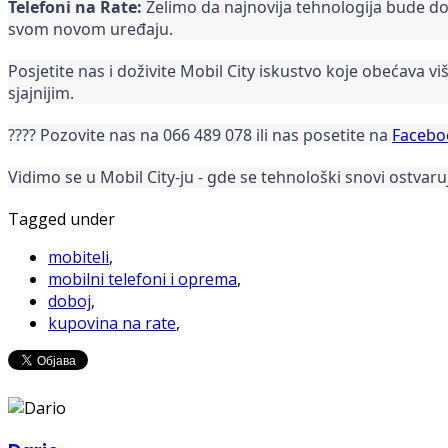
Telefoni na Rate:
Želimo da najnovija tehnologija bude do
svom novom uređaju.
Posjetite nas i doživite Mobil City iskustvo koje obećava vi
sjajnijim.
???? Pozovite nas na 066 489 078 ili nas posetite na
Facebo
Vidimo se u Mobil City-ju - gde se tehnološki snovi ostvaru
Tagged under
mobiteli
,
mobilni telefoni i oprema
,
doboj
,
kupovina na rate
,