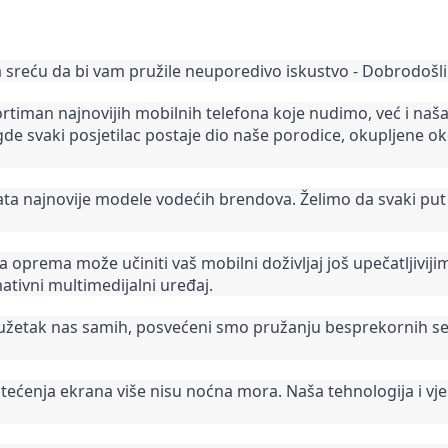
a sreću da bi vam pružile neuporedivo iskustvo - Dobrodošli
ortiman najnovijih mobilnih telefona koje nudimo, već i na
 gde svaki posjetilac postaje dio naše porodice, okupljene 
a najnovije modele vodećih brendova. Želimo da svaki put ka
oprema može učiniti vaš mobilni doživljaj još upečatljivijim
ativni multimedijalni uređaj.
dužetak nas samih, posvećeni smo pružanju besprekornih ser
tećenja ekrana više nisu noćna mora. Naša tehnologija i vješ