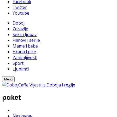
Facebook
Twitter
Youtube
Doboj
Zdravlje
Seks i ljubav
Filmovi i serije
Mame i bebe
Hrana i piće
Zanimljivosti
Sport
Ljubimci
Menu
paket
Naslovna
-