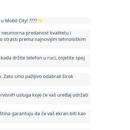
 u Mobil City! ????✨
ša neumorna predanost kvalitetu i
oko strasti prema najnovijim tehnološkim
da držite telefon u ruci, osjetite spoj
. Zato smo pažljivo odabrali širok
visnih usluga koje će vaš uređaj održati
tina garantuju da će vaš ekran biti kao