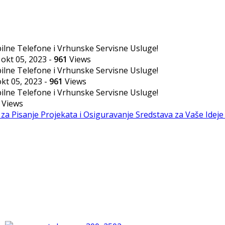
okt 05, 2023
-
961
Views
okt 05, 2023
-
961
Views
Views
 za Pisanje Projekata i Osiguravanje Sredstava za Vaše Idej