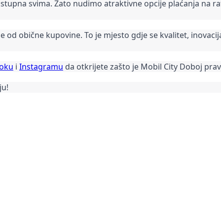
stupna svima. Zato nudimo atraktivne opcije plaćanja na ra
še od obične kupovine. To je mjesto gdje se kvalitet, inovacija
oku
i
Instagramu
da otkrijete zašto je Mobil City Doboj pra
ju!