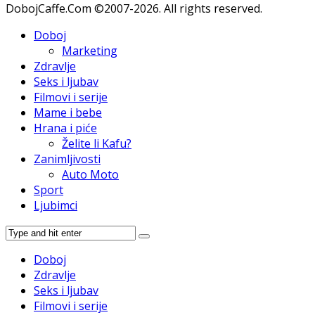
DobojCaffe.Com ©2007-2026. All rights reserved.
Doboj
Marketing
Zdravlje
Seks i ljubav
Filmovi i serije
Mame i bebe
Hrana i piće
Želite li Kafu?
Zanimljivosti
Auto Moto
Sport
Ljubimci
Doboj
Zdravlje
Seks i ljubav
Filmovi i serije