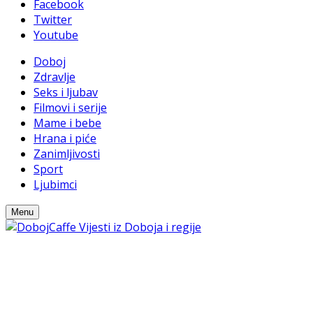
Facebook
Twitter
Youtube
Doboj
Zdravlje
Seks i ljubav
Filmovi i serije
Mame i bebe
Hrana i piće
Zanimljivosti
Sport
Ljubimci
Menu