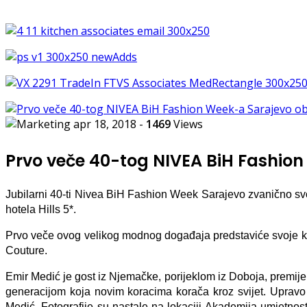
apr 18, 2018
-
1469
Views
Prvo veče 40-tog NIVEA BiH Fashion 
Jubilarni 40-ti Nivea BiH Fashion Week Sarajevo zvanično svoj
hotela Hills 5*.
Prvo veče ovog velikog modnog događaja predstaviće svoje k
Couture.
Emir Medić je gost iz Njemačke, porijeklom iz Doboja, premijer
generacijom koja novim koracima korača kroz svijet. Upravo
Medić. Fotografije su nastale na lokaciji
Akademija umjetnost