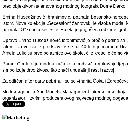
pred objektivom talentovanog modnog fotografa Dome Darko. 
Emina Husedžinović Ibrahimović, poznata bosansko-hercego
istom. N
ova kolekcija „Secession“ žanrovski je visoka moda. N
poznata „S“ silueta secesije. Paleta je prigušena od crne, grafi
Upravo Emina Husedžinović Ibrahimović je prošle godine sa Lej
talenti iz ove škole predstaviće se na 40-tom jubilarnom 
Amela Lulić su prve polaznice ove škole, čije kreacije ćemo vi
Paradi Couture je modna kuća koja podvlači unutrašnju ljepo
simbolizuje drvo života, što znači unutrašnji rast i razvoj.
Za odličan after party pobrinuli su se vinarija Čoka i Ždrepčeva 
Modna agencija Abc Models Managament International, koja j
organizator i izvršni producent ovog najvećeg modnog događa